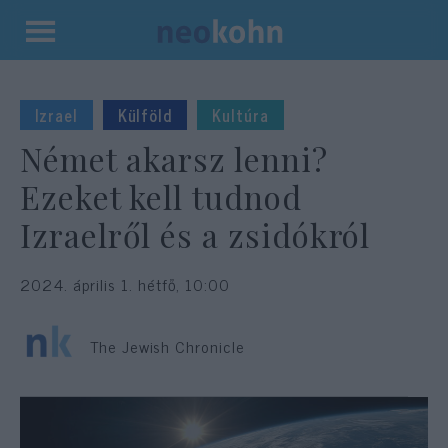
Kilépés
a
tartalomba
Izrael
Külföld
Kultúra
Német akarsz lenni?
Ezeket kell tudnod
Izraelről és a zsidókról
2024. április 1. hétfő, 10:00
The Jewish Chronicle