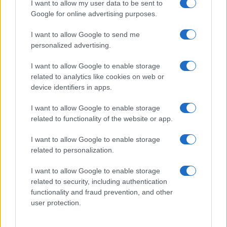
I want to allow my user data to be sent to
Google for online advertising purposes.
b) A nemzetiszocializmus bűnei
c) A Német Szövetségi Köztársaság
I want to allow Google to send me
personalized advertising.
alaptörvénye
d) A keresztény hagyomány
I want to allow Google to enable storage
related to analytics like cookies on web or
device identifiers in apps.
7) Melyik példa az antiszemita magatartásra?
I want to allow Google to enable storage
related to functionality of the website or app.
a) Egy zsidó fesztiválon való részvétel
I want to allow Google to enable storage
b) Az izraeli kormány bírálata
related to personalization.
c) A holokauszt tagadása
I want to allow Google to enable storage
related to security, including authentication
d) Zsidók elleni focimeccs
functionality and fraud prevention, and other
user protection.
8) Minek állítanak emléket az úgynevezett