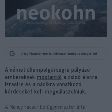
A legfrissebb hírekért kövessen minket a Google-ön!
A német állampolgárságra pályázó
embereknek
mostantól
a zsidó életre,
Izraelre és a nácikra vonatkozó
kérdéseket kell megválaszolniuk.
A Nancy Faeser belügyminiszter által