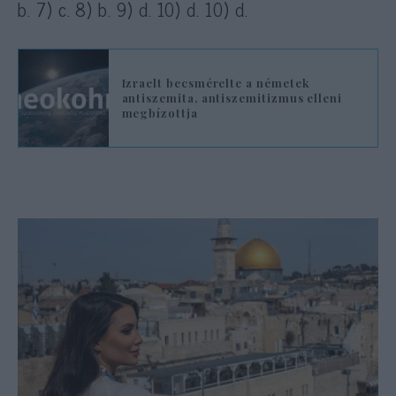
b. 7) c. 8) b. 9) d. 10) d. 10) d.
Izraelt becsmérelte a németek
antiszemita, antiszemitizmus elleni
megbízottja