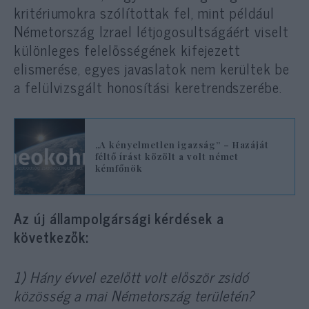
kritériumokra szólítottak fel, mint például
Németország Izrael létjogosultságáért viselt
különleges felelősségének kifejezett
elismerése, egyes javaslatok nem kerültek be
a felülvizsgált honosítási keretrendszerébe.
„A kényelmetlen igazság” – Hazáját
féltő írást közölt a volt német
kémfőnök
Az új állampolgársági kérdések a
következők:
1) Hány évvel ezelőtt volt először zsidó
közösség a mai Németország területén?