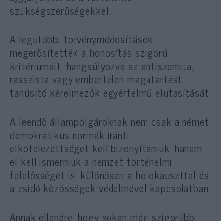
szükségszerűségekkel.
A legutóbbi törvénymódosítások
megerősítették a honosítás szigorú
kritériumait, hangsúlyozva az antiszemita,
rasszista vagy embertelen magatartást
tanúsító kérelmezők egyértelmű elutasítását.
A leendő állampolgároknak nem csak a német
demokratikus normák iránti
elkötelezettséget kell bizonyítaniuk, hanem
el kell ismerniük a nemzet történelmi
felelősségét is, különösen a holokauszttal és
a zsidó közösségek védelmével kapcsolatban.
Annak ellenére, hogy sokan még szigorúbb