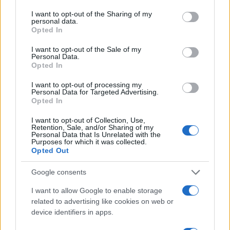
services and may gather and store information including but
not limited to your visit or usage behaviour. You may click to
I want to opt-out of the Sharing of my
personal data.
5) Milyen jogi alapon alapították Izrael
grant or deny consent to Google and its third-party tags to
Opted In
use your data for below specified purposes in below Google
államot?
consent section.
I want to opt-out of the Sale of my
Personal Data.
Opted In
a) Az Egyesült Nemzetek
Szervezetének határozata
I want to opt-out of processing my
Personal Data for Targeted Advertising.
b) A Cionista Kongresszus határozata
Opted In
alapján
I want to opt-out of Collection, Use,
Retention, Sale, and/or Sharing of my
c) A német kormány javaslata
Personal Data that Is Unrelated with the
Purposes for which it was collected.
Opted Out
d) A Szovjetunió javaslata
Google consents
6) Mi az alapja Németország különleges
I want to allow Google to enable storage
felelősségének Izraelért?
related to advertising like cookies on web or
device identifiers in apps.
a) Az Európai Unió (EU) tagsága.