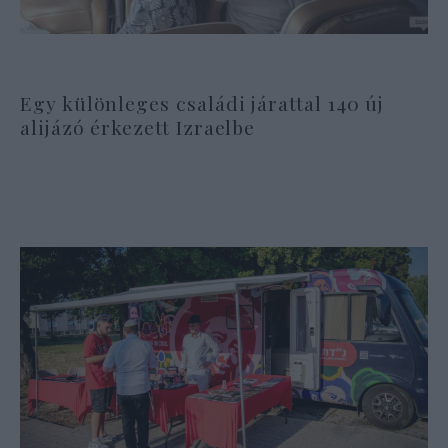
Egy különleges családi járattal 140 új
alijázó érkezett Izraelbe