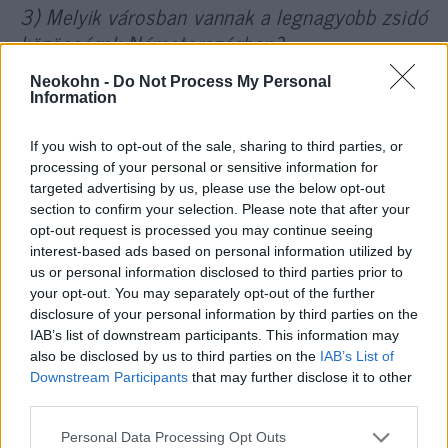
3) Melyik városban vannak a legnagyobb zsidó
közösségek Németországban?
Neokohn -
Do Not Process My Personal
a) Berlin és München
Information
b) Hamburg és Essen
If you wish to opt-out of the sale, sharing to third parties, or
processing of your personal or sensitive information for
c) Nürnberg és Stuttgart
targeted advertising by us, please use the below opt-out
d) Worms és Speyer
section to confirm your selection. Please note that after your
opt-out request is processed you may continue seeing
interest-based ads based on personal information utilized by
4) Mi a neve a zsidó imaháznak?
us or personal information disclosed to third parties prior to
your opt-out. You may separately opt-out of the further
disclosure of your personal information by third parties on the
a) Bazilika
IAB’s list of downstream participants. This information may
also be disclosed by us to third parties on the
IAB’s List of
b) Mecset
Downstream Participants
that may further disclose it to other
c) Zsinagóga
third parties.
Please note that this website/app uses one or more Google
d) templom
Personal Data Processing Opt Outs