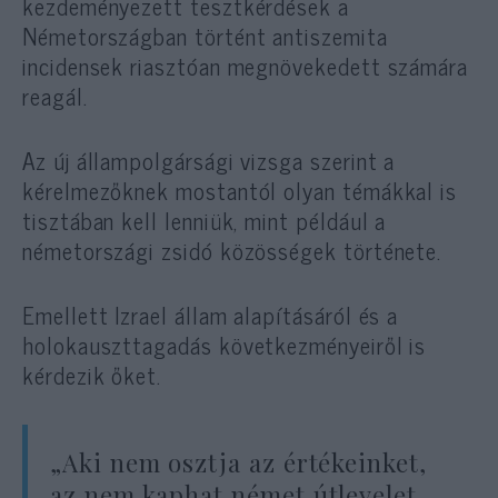
kezdeményezett tesztkérdések a
Németországban történt antiszemita
incidensek riasztóan megnövekedett számára
reagál.
Az új állampolgársági vizsga szerint a
kérelmezőknek mostantól olyan témákkal is
tisztában kell lenniük, mint például a
németországi zsidó közösségek története.
Emellett Izrael állam alapításáról és a
holokauszttagadás következményeiről is
kérdezik őket.
„Aki nem osztja az értékeinket,
az nem kaphat német útlevelet.