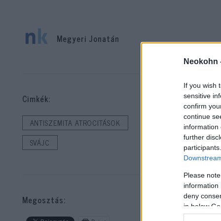
Megyeri Jonatán
Neokohn 
Egy
súl
If you wish 
tin
sensitive in
Cimkék:
confirm you
continue se
Egy
ANTISZEMITA ATROCITÁSOK
information 
bűn
further disc
SVÁJC
azt
participants
Downstream 
Please note
A r
information 
az 
deny consent
Megosztás:
in below Go