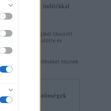
 az antiszemita indítékkal
 éppen egy zsinagógából távozott
 nevezte, majd megütötte és
 hogy „nagy erőfeszítéseket tesznek
anak a zsidó közösségek