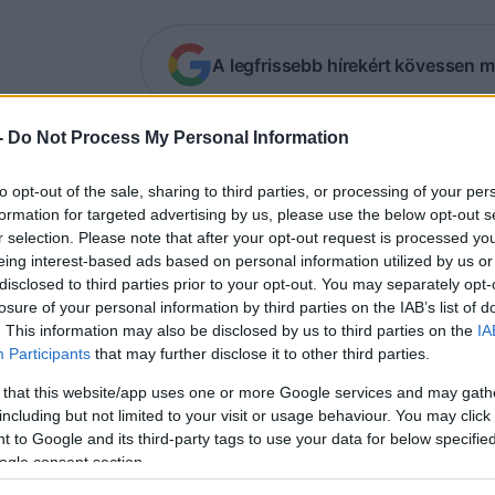
A legfrissebb hírekért kövessen m
-
Do Not Process My Personal Information
 ötvenes éveiben járó ultraortodox zsidók ké
yos sérüléseket szenvedett. Helyi jelentések
to opt-out of the sale, sharing to third parties, or processing of your per
édzser a támadás során azt kiabálta, hogy „hal
formation for targeted advertising by us, please use the below opt-out s
r selection. Please note that after your opt-out request is processed y
eing interest-based ads based on personal information utilized by us or
 szemtanú szerint, aki a helyszínen volt, a késelés
disclosed to third parties prior to your opt-out. You may separately opt-
cselekmény. Más beszámolók szerint a támadó, egy
losure of your personal information by third parties on the IAB’s list of
 kiabálta, hogy „halál a zsidókra” vagy „halál Izraelr
. This information may also be disclosed by us to third parties on the
IA
Participants
that may further disclose it to other third parties.
 that this website/app uses one or more Google services and may gath
endőrség később letartóztatta a támadót. Helyi hí
including but not limited to your visit or usage behaviour. You may click 
nevetett, amikor letartóztatták.
 to Google and its third-party tags to use your data for below specifi
ogle consent section.