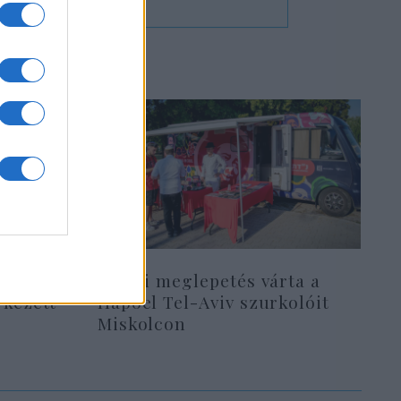
Óriási meglepetés várta a
rkezett
Hapoel Tel-Aviv szurkolóit
Miskolcon