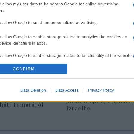
o allow my user data to be sent to Google for online advertising
s.
to allow Google to send me personalized advertising.
o allow Google to enable storage related to analytics like cookies on
evice identifiers in apps.
o allow Google to enable storage related to functionality of the website
CONFIRM
o allow Google to enable storage related to personalization.
o allow Google to enable storage related to security, including
Data Deletion
Data Access
Privacy Policy
Egy különleges családi
cation functionality and fraud prevention, and other user protection.
ő dolog, amit nem
járattal 140 új alijázó é
rháti Tamaráról
Izraelbe