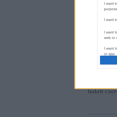
I want t
purpose
I want 
I want t
web or d
I want t
or app.
I want t
I want t
authenti
7+1 meglep
tudott Cse