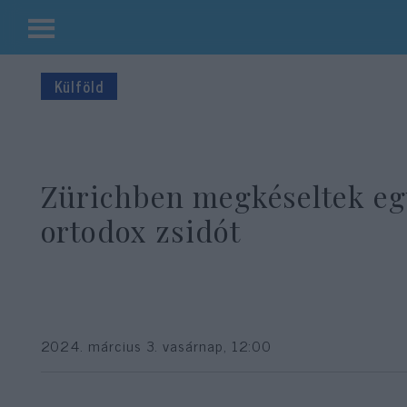
Kilépés
a
Külföld
tartalomba
Zürichben megkéseltek eg
ortodox zsidót
2024. március 3. vasárnap, 12:00