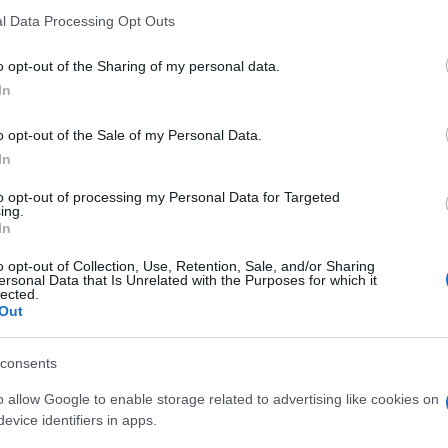
Európában és világszerte egyre növekszik
l Data Processing Opt Outs
végrehajtott bűncselekmények száma.
o opt-out of the Sharing of my personal data.
In
teken egy kippát viselő férfit támadtak meg, aki
o opt-out of the Sale of my Personal Data.
izs 20. kerületében. A támadó „mocskos zsidónak”
In
rúgta az áldozatot.
to opt-out of processing my Personal Data for Targeted
ing.
In
ald Darmanin francia belügyminiszter azt mondta,
úlyos bűncselekmény elkövetőjének elfogására”.
o opt-out of Collection, Use, Retention, Sale, and/or Sharing
ersonal Data that Is Unrelated with the Purposes for which it
lected.
Out
consents
Komoly összeget fordít
o allow Google to enable storage related to advertising like cookies on
védelmére Angliában
evice identifiers in apps.