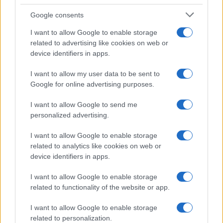
eltekintve csak akkor válik a
holokauszt a genocídium
Google consents
szinonimájává, amikor zsidókat
I want to allow Google to enable storage
related to advertising like cookies on web or
lehet rágalmazni vele.
device identifiers in apps.
I want to allow my user data to be sent to
Különös, hogy senki nem beszél kambodzsai
Google for online advertising purposes.
holokausztról, ruandai holokausztról, bosnyák
I want to allow Google to send me
holokausztról, koszovói albán holokausztról
personalized advertising.
vagy bucsai holokausztról – ez a kifejezés
I want to allow Google to enable storage
valahogy mindig a palesztinok sérelme
related to analytics like cookies on web or
kapcsán hangzik el.
device identifiers in apps.
I want to allow Google to enable storage
Hasonló fogalmi zavar jellemzi a woke-
related to functionality of the website or app.
mozgalom híveit a gyarmatosítás kérdésében.
Rendkívüli felháborodást keltett az az eset,
I want to allow Google to enable storage
related to personalization.