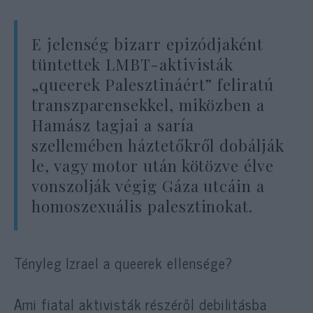
E jelenség bizarr epizódjaként
tüntettek LMBT-aktivisták
„queerek Palesztináért” feliratú
transzparensekkel, miközben a
Hamász tagjai a saría
szellemében háztetőkről dobálják
le, vagy motor után kötözve élve
vonszolják végig Gáza utcáin a
homoszexuális palesztinokat.
Tényleg Izrael a queerek ellensége?
Ami fiatal aktivisták részéről debilitásba