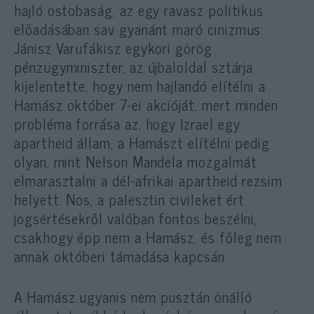
hajló ostobaság, az egy ravasz politikus
előadásában sav gyanánt maró cinizmus:
Jánisz Varufákisz egykori görög
pénzügyminiszter, az újbaloldal sztárja
kijelentette, hogy nem hajlandó elítélni a
Hamász október 7-ei akcióját, mert minden
probléma forrása az, hogy Izrael egy
apartheid állam, a Hamászt elítélni pedig
olyan, mint Nelson Mandela mozgalmát
elmarasztalni a dél-afrikai apartheid rezsim
helyett. Nos, a palesztin civileket ért
jogsértésekről valóban fontos beszélni,
csakhogy épp nem a Hamász, és főleg nem
annak októberi támadása kapcsán.
A Hamász ugyanis nem pusztán önálló