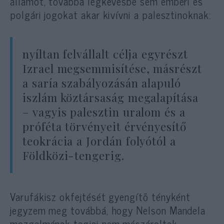
államot, továbbá legkevésbé sem emberi és
polgári jogokat akar kivívni a palesztinoknak:
nyíltan felvállalt célja egyrészt
Izrael megsemmisítése, másrészt
a saría szabályozásán alapuló
iszlám köztársaság megalapítása
– vagyis palesztin uralom és a
próféta törvényeit érvényesítő
teokrácia a Jordán folyótól a
Földközi-tengerig.
Varufákisz okfejtését gyengítő tényként
jegyzem meg továbbá, hogy Nelson Mandela
mozgalmának tagjai nem mészároltak