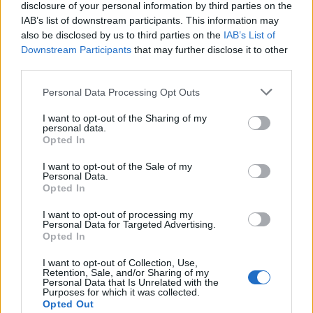
küzdelmének elkötelezettjei, hanem huszadik
disclosure of your personal information by third parties on the
IAB’s list of downstream participants. This information may
századi értelemben vett antiszemiták, akiket
also be disclosed by us to third parties on the
IAB’s List of
irritált, hogy magukat sajnáltató zsidók a
Downstream Participants
that may further disclose it to other
köztereken parádéznak.
third parties.
Please note that this website/app uses one or more Google
Personal Data Processing Opt Outs
Nos, jelzem a palesztin holokausztot
services and may gather and store information including but
not limited to your visit or usage behaviour. You may click to
I want to opt-out of the Sharing of my
emlegető társadalmi igazságharcosoknak,
personal data.
grant or deny consent to Google and its third-party tags to
hogy a holokauszt nem a népirtásnak a
Opted In
use your data for below specified purposes in below Google
szinonimája, hanem egy konkrét népirtás,
consent section.
I want to opt-out of the Sale of my
amely speciel hatmillió zsidó kiirtását
Personal Data.
Opted In
jelentette.
I want to opt-out of processing my
Personal Data for Targeted Advertising.
Opted In
Különös, hogy a zsidók tervezett
I want to opt-out of Collection, Use,
lemészárlását három évtizeddel
Retention, Sale, and/or Sharing of my
Personal Data that Is Unrelated with the
Purposes for which it was collected.
megelőző örmény népirtástól
Opted Out