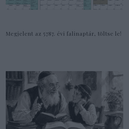
Megjelent az 5787. évi falinaptár, töltse le!