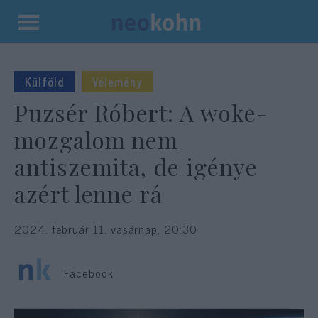
Kilépés
a
tartalomba
Külföld
Vélemény
Puzsér Róbert: A woke-
mozgalom nem
antiszemita, de igénye
azért lenne rá
2024. február 11. vasárnap, 20:30
Facebook