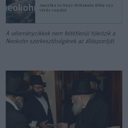
Amerika és Nagy-Britannia átlép egy
vörös vonalat
A véleménycikkek nem feltétlenül tükrözik a
Neokohn szerkesztőségének az álláspontját.