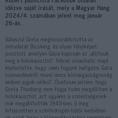
idézve saját írását, mely a Magyar Hang
2024/4. számában jelent meg január
26-án.
Válaszul Greta meghosszabbította az
öntudatát Bicskéig, és olyan fényképet
posztolt, amelyen Gáza kapcsán az „állítsuk
meg a holokausztot” felirat olvasható, majd
kijelentette, hogy „nem fogunk hallgatni Gáza
szenvedéséről, mivel nincs klímaigazságosság
emberi jogok nélkül”. Óvatosan jelzem, hogy
Greta Thunberg nem fogja tudni megállítani a
holokausztot, azt ugyanis a szövetségesek
már megállították 1945-ben, ő meg
kifejezetten a szénhidrogén-lobbi kedvében
jár azzal, hogy a klímaváltozáshoz semmilyen