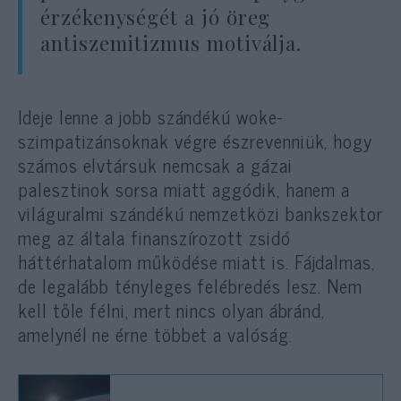
érzékenységét a jó öreg
antiszemitizmus motiválja.
Ideje lenne a jobb szándékú woke-
szimpatizánsoknak végre észrevenniük, hogy
számos elvtársuk nemcsak a gázai
palesztinok sorsa miatt aggódik, hanem a
világuralmi szándékú nemzetközi bankszektor
meg az általa finanszírozott zsidó
háttérhatalom működése miatt is. Fájdalmas,
de legalább tényleges felébredés lesz. Nem
kell tőle félni, mert nincs olyan ábránd,
amelynél ne érne többet a valóság.