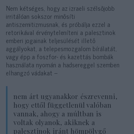
Nem kétséges, hogy az izraeli szélsőjobb
irritálóan sokszor minősíti
antiszemitizmusnak, és próbálja ezzel a
retorikával érvényteleníteni a palesztinok
emberi jogainak teljesülését illető
aggályokat, a telepesmozgalom bírálatát,
vagy épp a foszfor- és kazettás bombák
használata nyomán a hadsereggel szemben
elhangzó vádakat –
nem árt ugyanakkor észrevenni,
hogy ettől függetlenül valóban
vannak, ahogy a múltban is
voltak olyanok, akiknek a
palesztinok iránt hömpölygő