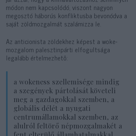
módon nem kapcsolódó, viszont nagyon
megosztó háborús konfliktusba bevonódva a
saját zöldmozgalmát szalámizza le.
Az anticionista zöldekhez képest a woke-
mozgalom palesztinpárti elfogultsága
legalább értelmezhető:
a wokeness szellemisége mindig
a szegények pártolását követeli
meg a gazdagokkal szemben, a
globális délét a nyugati
centrumállamokkal szemben, az
alulról feltörő népmozgalmakét a
fent elterülő államhatalmakkal