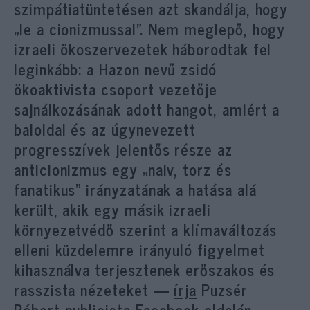
szimpátiatüntetésen azt skandálja, hogy
„le a cionizmussal”. Nem meglepő, hogy
izraeli ökoszervezetek háborodtak fel
leginkább: a Hazon nevű zsidó
ökoaktivista csoport vezetője
sajnálkozásának adott hangot, amiért a
baloldal és az úgynevezett
progresszívek jelentős része az
anticionizmus egy „naiv, torz és
fanatikus” irányzatának a hatása alá
került, akik egy másik izraeli
környezetvédő szerint a klímaváltozás
elleni küzdelemre irányuló figyelmet
kihasználva terjesztenek erőszakos és
rasszista nézeteket —
írja
Puzsér
Róbert publicista Facebook oldalán