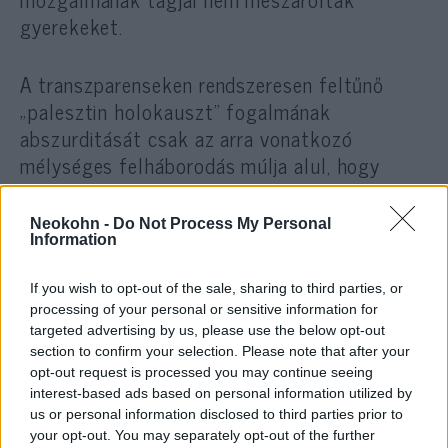
gyerekeket.
A transzparenseken rendszeresen feltűnő
„palesztin holokauszt” fogalmának
abszurditását csak az arra vonatkozó
mélységes felháborodás múlja alul, hogy
ennek a szókapcsolatnak bármiféle
antiszemita vonzata volna. Egykor az Élet
Neokohn -
Do Not Process My Personal
Menete nevű holokausztmegemlékezésen
Information
voltak olvashatók az „ellentüntetők” által
If you wish to opt-out of the sale, sharing to third parties, or
felmutatott transzparensek pont ezzel a
processing of your personal or sensitive information for
felirattal. Olyanok tartották ezeket a
targeted advertising by us, please use the below opt-out
kezükben, akiknek már az öltözéke se
section to confirm your selection. Please note that after your
hagyott kétséget afelől, hogy nem hátrányos
opt-out request is processed you may continue seeing
interest-based ads based on personal information utilized by
helyzetű kisebbségek – például
us or personal information disclosed to third parties prior to
magyarországi cigányok – polgári jogi
your opt-out. You may separately opt-out of the further