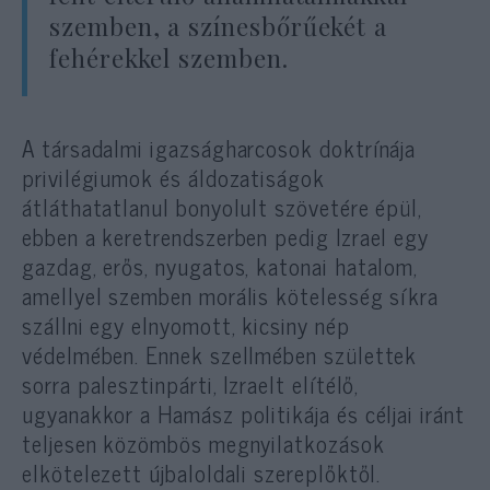
szemben, a színesbőrűekét a
fehérekkel szemben.
A társadalmi igazságharcosok doktrínája
privilégiumok és áldozatiságok
átláthatatlanul bonyolult szövetére épül,
ebben a keretrendszerben pedig Izrael egy
gazdag, erős, nyugatos, katonai hatalom,
amellyel szemben morális kötelesség síkra
szállni egy elnyomott, kicsiny nép
védelmében. Ennek szellmében születtek
sorra palesztinpárti, Izraelt elítélő,
ugyanakkor a Hamász politikája és céljai iránt
teljesen közömbös megnyilatkozások
elkötelezett újbaloldali szereplőktől.