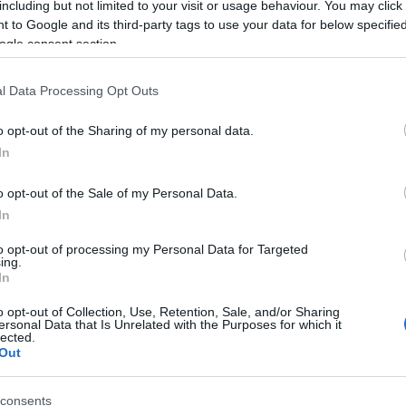
NBC jelentése három jelenlegi és egy volt amerikai 
including but not limited to your visit or usage behaviour. You may click 
dannyian ismerik az ügyet.
 to Google and its third-party tags to use your data for below specifi
ogle consent section.
l Data Processing Opt Outs
A források szerint az izraeli tisztviselők 
fegyvereket, köztük bombákat, lőszert és
o opt-out of the Sharing of my personal data.
kérnek az amerikai kormánytól.
In
o opt-out of the Sale of my Personal Data.
In
egyverek között, amelyeket nyomásgyakorlásra ha
liméteres tüzérségi lövedékek és a közös közvetl
to opt-out of processing my Personal Data for Targeted
ing.
. A tisztviselők elmondták, hogy valószínűleg nem
In
közök szállítását, bár ennek ötlete felmerült. Szi
o opt-out of Collection, Use, Retention, Sale, and/or Sharing
amok lassítaná az izraeli civilek és az infrastrukt
ersonal Data that Is Unrelated with the Purposes for which it
lected.
llítását.
Out
 másik megvitatás alatt álló lehetőség a fentiek ép
consents