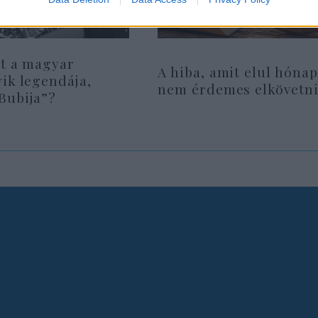
lt a magyar
A hiba, amit elul hóna
ik legendája,
nem érdemes elkövetn
Bubija”?