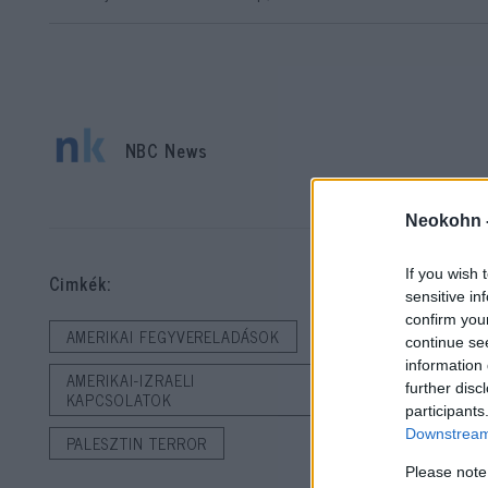
NBC News
A 
Neokohn 
Izr
Ne
If you wish 
Cimkék:
sensitive in
confirm you
A j
AMERIKAI FEGYVERELADÁSOK
continue se
fel
information 
AMERIKAI-IZRAELI
further disc
feg
KAPCSOLATOK
participants
Ham
Downstream 
PALESZTIN TERROR
Please note