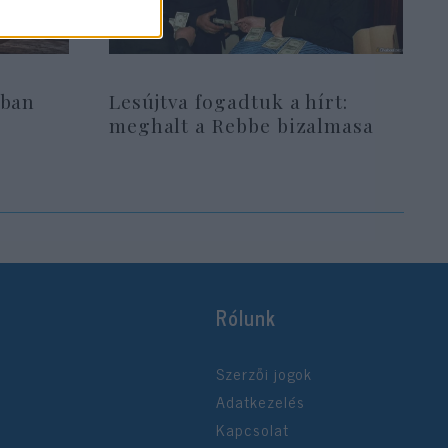
pban
Lesújtva fogadtuk a hírt:
i
meghalt a Rebbe bizalmasa
Rólunk
Szerzői jogok
Adatkezelés
Kapcsolat