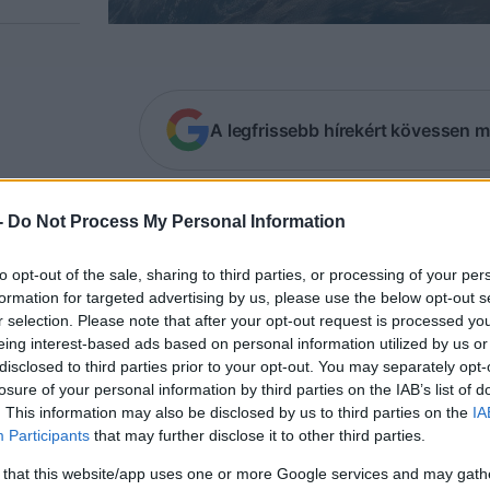
A legfrissebb hírekért kövessen m
Biden-kormányzat azt fontolgatja, hogy fegyv
-
Do Not Process My Personal Information
aelre, hogy csökkentse Izrael gázai katonai h
ws.
to opt-out of the sale, sharing to third parties, or processing of your per
formation for targeted advertising by us, please use the below opt-out s
r selection. Please note that after your opt-out request is processed y
elentés szerint még nem született döntés, de a Pen
eing interest-based ads based on personal information utilized by us or
ülvizsgálja az Izrael által kért fegyvereket, és meg
disclosed to third parties prior to your opt-out. You may separately opt-
losure of your personal information by third parties on the IAB’s list of
yvereladásokat lehetne felhasználni nyomásgyakorl
. This information may also be disclosed by us to third parties on the
IA
ász terrorcsoport elleni gázai támadások csökken
Participants
that may further disclose it to other third parties.
 that this website/app uses one or more Google services and may gath