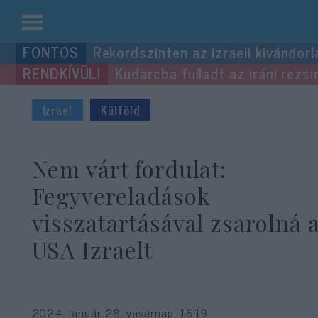
Kilépés
Rekordszinten az izraeli kivándorl
a
Kudarcba fulladt az iráni rezsi
tartalomba
Izrael
Külföld
Nem várt fordulat:
Fegyvereladások
visszatartásával zsarolná 
USA Izraelt
2024. január 28. vasárnap, 16:19