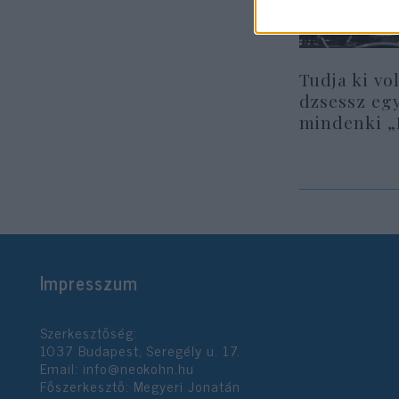
Tudja ki vo
dzsessz egy
mindenki „
Impresszum
Szerkesztőség:
1037 Budapest, Seregély u. 17.
Email:
info@neokohn.hu
Főszerkesztő: Megyeri Jonatán