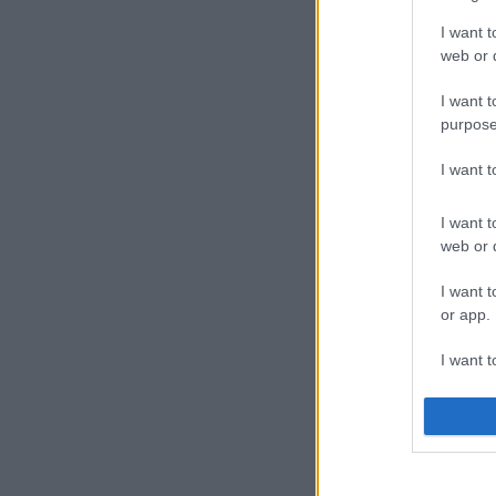
Izr
I want t
kér
web or d
I want t
purpose
I want 
I want t
web or d
I want t
or app.
I want t
I want t
authenti