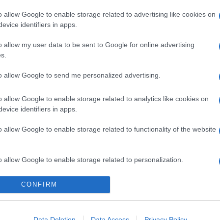
aelnek több kért fegyvert kínálnak fel ösztönzésk
o allow Google to enable storage related to advertising like cookies on
t lépéseket.
evice identifiers in apps.
o allow my user data to be sent to Google for online advertising
s.
to allow Google to send me personalized advertising.
Újabb tűzszünetről szó
láthatáron
o allow Google to enable storage related to analytics like cookies on
evice identifiers in apps.
o allow Google to enable storage related to functionality of the website
o allow Google to enable storage related to personalization.
o allow Google to enable storage related to security, including
CONFIRM
cation functionality and fraud prevention, and other user protection.
Data Deletion
Data Access
Privacy Policy