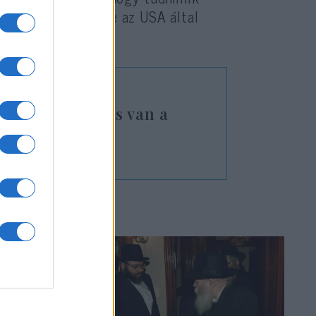
ént, hogy megtegye az USA által
ló megállapodás van a