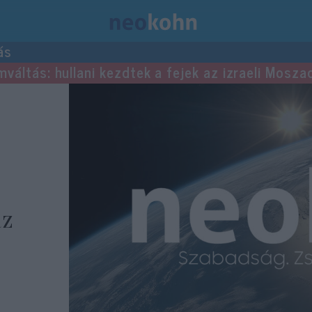
ás
mváltás: hullani kezdtek a fejek az izraeli Mosza
az