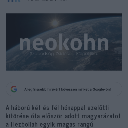
A legfrissebb hírekért kövessen minket a Google-ön!
A háború két és fél hónappal ezelőtti
kitörése óta először adott magyarázatot
a Hezbollah egyik magas rangú