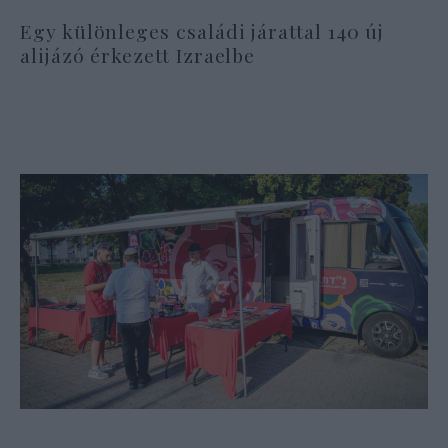
Egy különleges családi járattal 140 új
alijázó érkezett Izraelbe