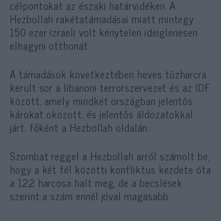
célpontokat az északi határvidéken. A
Hezbollah rakétatámadásai miatt mintegy
150 ezer izraeli volt kénytelen ideiglenesen
elhagyni otthonát.
A támadások következtében heves tűzharcra
került sor a libanoni terrorszervezet és az IDF
között, amely mindkét országban jelentős
károkat okozott, és jelentős áldozatokkal
járt, főként a Hezbollah oldalán.
Szombat reggel a Hezbollah arról számolt be,
hogy a két fél közötti konfliktus kezdete óta
a 122 harcosa halt meg, de a becslések
szerint a szám ennél jóval magasabb.