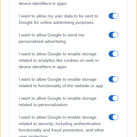
device identifiers in apps.
Hezbollah, Irán proxyjaként nem szívesen
kockáztatta volna meg hatalmának
I want to allow my user data to be sent to
elvesztését a palesztin harc érdekében.
Google for online advertising purposes.
I want to allow Google to send me
A háború kitörése óta a Hamász vezető
personalized advertising.
személyiségei, mint Iszmail Haníje, Száleh al-
I want to allow Google to enable storage
Arouri és mások, találkoztak Irán, a Hezbollah
related to analytics like cookies on web or
és az Iszlám Dzsihád vezető
device identifiers in apps.
tisztségviselőivel.
I want to allow Google to enable storage
related to functionality of the website or app.
Eközben a jemeni Houthi lázadók, Irán
I want to allow Google to enable storage
hűséges támogatói, a Hamasz támogatására
related to personalization.
fegyveres összecsapásokba bocsátkoztak
Izrael ellen.
I want to allow Google to enable storage
related to security, including authentication
functionality and fraud prevention, and other
user protection.