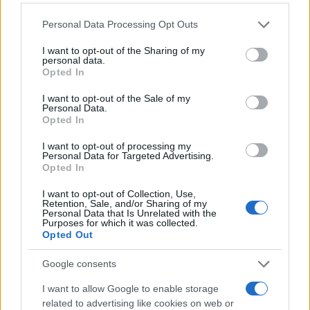
Az izraeli és az amerikai
Please note that this website/app uses one or more Google
Personal Data Processing Opt Outs
hírszerző és biztonsági
services and may gather and store information including but
not limited to your visit or usage behaviour. You may click to
I want to opt-out of the Sharing of my
ügynökségek hivatalos értékelése
personal data.
grant or deny consent to Google and its third-party tags to
Opted In
szerint Iránnak és a
use your data for below specified purposes in below Google
Hezbollahnak nem volt pontos
consent section.
I want to opt-out of the Sale of my
Personal Data.
tudomása a Hamász támadási
Opted In
tervéről.
I want to opt-out of processing my
Personal Data for Targeted Advertising.
Opted In
Nawaf al-Moussawi nyilatkozatai mellett az
I want to opt-out of Collection, Use,
Retention, Sale, and/or Sharing of my
az értékelés is létezik, hogy a Hamászon
Personal Data that Is Unrelated with the
Purposes for which it was collected.
belül volt és van egy olyan várakozás, hogy a
Opted Out
Hezbollah totális háborút indít Izrael ellen, de
a Hezbollah tartózkodott ettől.
Google consents
I want to allow Google to enable storage
related to advertising like cookies on web or
Az egyik felmerülő magyarázat szerint a