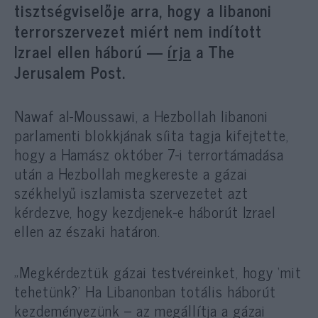
tisztségviselője arra, hogy a libanoni
terrorszervezet miért nem indított
Izrael ellen háború —
írja
a The
Jerusalem Post.
Nawaf al-Moussawi, a Hezbollah libanoni
parlamenti blokkjának síita tagja kifejtette,
hogy a Hamász október 7-i terrortámadása
után a Hezbollah megkereste a gázai
székhelyű iszlamista szervezetet azt
kérdezve, hogy kezdjenek-e háborút Izrael
ellen az északi határon.
„Megkérdeztük gázai testvéreinket, hogy ‘mit
tehetünk?’ Ha Libanonban totális háborút
kezdeményezünk – az megállítja a gázai