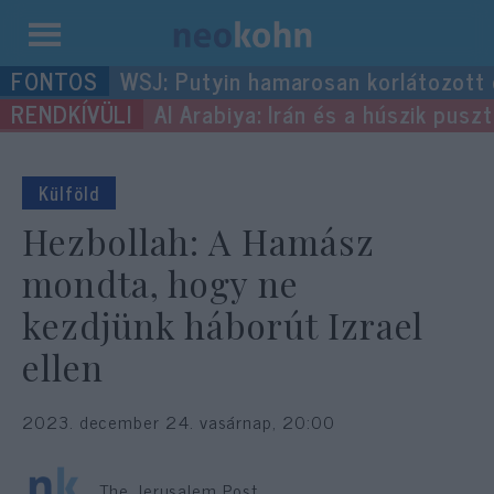
Kilépés
WSJ: Putyin hamarosan korlátozott
a
Al Arabiya: Irán és a húszik pus
tartalomba
Külföld
Hezbollah: A Hamász
mondta, hogy ne
kezdjünk háborút Izrael
ellen
2023. december 24. vasárnap, 20:00
The Jerusalem Post