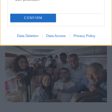
Miért nem fogadhatja el Izrael a
Hamász által kínált tűzszünetet?
CONFIRM
Data Deletion
Data Access
Privacy Policy