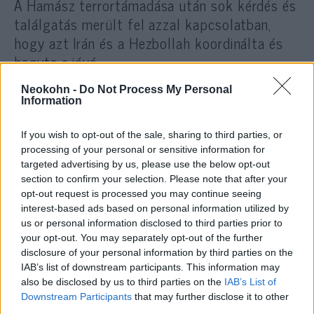
A Hamász terrortámadása után sok kérdés és
találgatás merült fel azzal kapcsolatban,
hogy azt Irán és a Hezbollah koordinálta és
hagyta-e jóvá.
Neokohn -
Do Not Process My Personal
A Wall Street Journalban napokkal a támadás
Information
után megjelent jelentés szerint Eszmail Qaani,
az Iszlám Köztársaság Forradalmi Gárdájának
If you wish to opt-out of the sale, sharing to third parties, or
processing of your personal or sensitive information for
Kudsz erői zöld utat adott a támadásnak.
targeted advertising by us, please use the below opt-out
section to confirm your selection. Please note that after your
opt-out request is processed you may continue seeing
A különböző forrásokból származó legtöbb
interest-based ads based on personal information utilized by
értékelés azonban arra utal, hogy a Hamász
us or personal information disclosed to third parties prior to
önállóan cselekedett, és nem tájékoztatta
your opt-out. You may separately opt-out of the further
regionális terrorpartnereit tervének konkrét
disclosure of your personal information by third parties on the
IAB’s list of downstream participants. This information may
részleteiről.
also be disclosed by us to third parties on the
IAB’s List of
Downstream Participants
that may further disclose it to other
third parties.