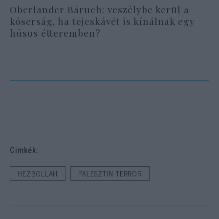
Oberlander Báruch: veszélybe kerül a
kóserság, ha tejeskávét is kínálnak egy
húsos étteremben?
Cimkék:
HEZBOLLAH
PALESZTIN TERROR