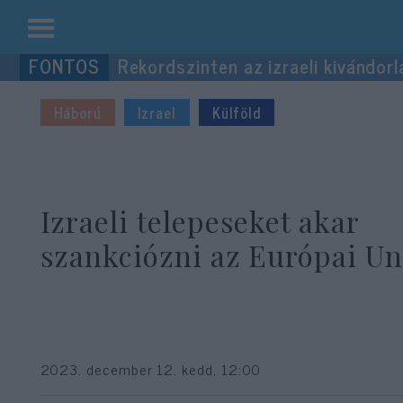
Kilépés
Rekordszinten az izraeli kivándorl
a
tartalomba
Háború
Izrael
Külföld
Izraeli telepeseket akar
szankciózni az Európai Un
2023. december 12. kedd, 12:00