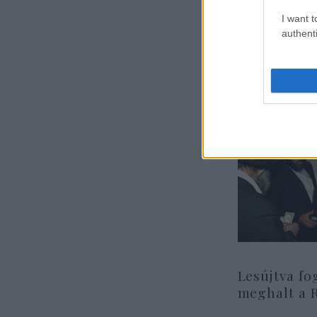
I want t
authenti
Lesújtva fo
meghalt a 