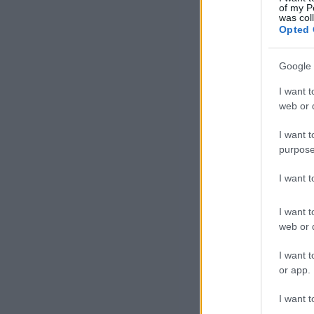
of my P
was col
Opted 
Google 
I want t
– h
web or d
I want t
purpose
I want 
I want t
web or d
I want t
or app.
I want t