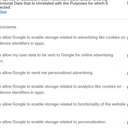
ersonal Data that Is Unrelated with the Purposes for which it
lected.
Izrael biztonsága nem szavatolható katona
Out
konfliktus politikai rendezése biztosíthat
consents
o allow Google to enable storage related to advertising like cookies on
úzta alá Borrell.
evice identifiers in apps.
o allow my user data to be sent to Google for online advertising
s.
to allow Google to send me personalized advertising.
A Hamásznak folyósítot
bekerült a nemzeti kon
o allow Google to enable storage related to analytics like cookies on
evice identifiers in apps.
o allow Google to enable storage related to functionality of the website
o allow Google to enable storage related to personalization.