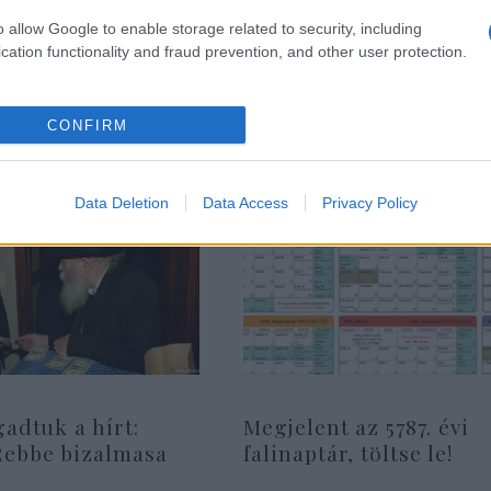
A volt német kémfőnök 
hódolni az iszlámnak
o allow Google to enable storage related to security, including
cation functionality and fraud prevention, and other user protection.
CONFIRM
Data Deletion
Data Access
Privacy Policy
gadtuk a hírt:
Megjelent az 5787. évi
Rebbe bizalmasa
falinaptár, töltse le!