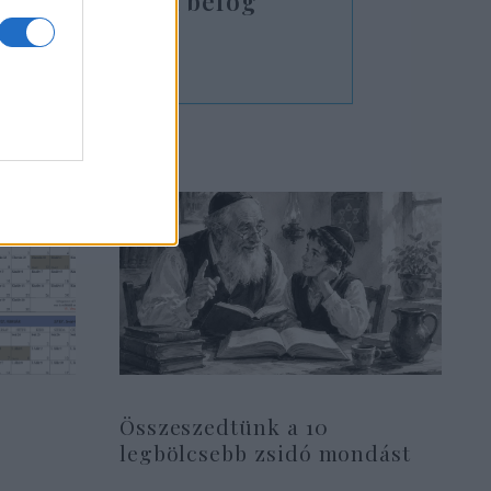
szerint Európa befog
Összeszedtünk a 10
legbölcsebb zsidó mondást