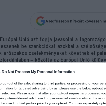
A legfrissebb hírekért kövessen m
Európai Unió azt fogja javasolni a tagország
zessenek be szankciókat azokkal a szélsősége
ik erőszakos cselekményeket követnek el pal
zjordániában – közölte az Európai Unió külügy
épviselője Brüsszelben hétfőn.
-
Do Not Process My Personal Information
ep Borrell a tagországok külügyminisztereinek ta
to opt-out of the sale, sharing to third parties, or processing of your per
tótájékoztatón közölte, hogy az EU az izraeli telep
formation for targeted advertising by us, please use the below opt-out s
övetett erőszakos támadások leállítására szólít fe
r selection. Please note that after your opt-out request is processed y
eing interest-based ads based on personal information utilized by us or
disclosed to third parties prior to your opt-out. You may separately opt-