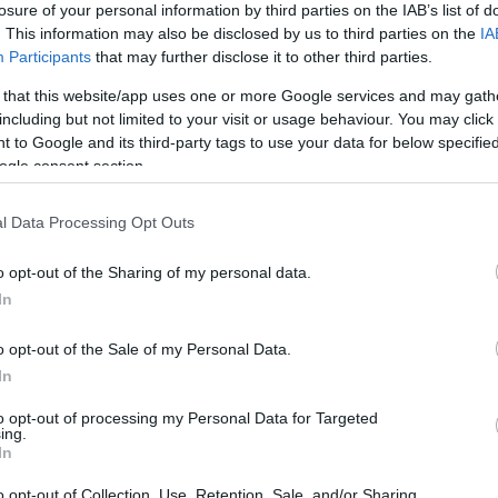
losure of your personal information by third parties on the IAB’s list of
“Azon fogunk dolgozni, hogy szankciókat 
. This information may also be disclosed by us to third parties on the
IA
szélsőséges telepesekkel szemben”
Participants
that may further disclose it to other third parties.
 that this website/app uses one or more Google services and may gath
including but not limited to your visit or usage behaviour. You may click 
 to Google and its third-party tags to use your data for below specifi
ogalmazott.
ogle consent section.
gsúlyozta, a Palesztin Hatóság uniós pénzügyi tá
l Data Processing Opt Outs
s uniós támogatásnak azonban biztosítékokat kell
y ezek a pénzek semmi esetre se járuljanak hozzá 
o opt-out of the Sharing of my personal data.
etve gyűlölet vagy antiszemitizmus szításához – m
In
o opt-out of the Sale of my Personal Data.
ölte továbbá, hogy a régió békéje és stabilitása é
In
aslatokat készít elő a kétállami megoldás, azaz Izr
to opt-out of processing my Personal Data for Targeted
rehozására. A teljes nemzetközi közösségnek el ke
ing.
In
lett, noha Izrael elutasítja azt – mondta.
o opt-out of Collection, Use, Retention, Sale, and/or Sharing