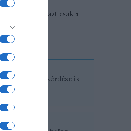
i eszközökkel, azt csak a
ja
t EU-s pénzek kérdése is
zultációba