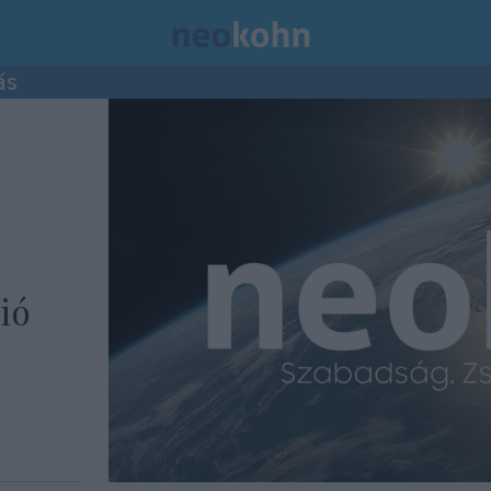
ás
ió