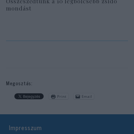
Összeszedtünk a 10 legbölcsebb zsidó
mondást
Megosztás:
Print
Email
Impresszum