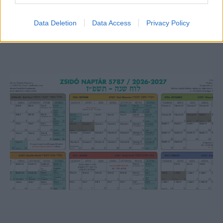
Lesújtva fogadtuk a hírt: meghalt a Rebbe
bizalmasa
Data Deletion
Data Access
Privacy Policy