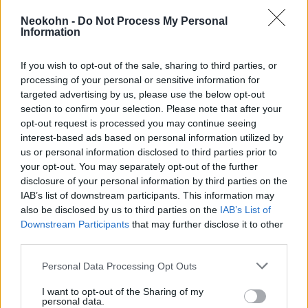
Neokohn -
Do Not Process My Personal
Information
If you wish to opt-out of the sale, sharing to third parties, or
processing of your personal or sensitive information for
targeted advertising by us, please use the below opt-out
section to confirm your selection. Please note that after your
opt-out request is processed you may continue seeing
interest-based ads based on personal information utilized by
us or personal information disclosed to third parties prior to
„A Hamasz és támogatói valódi
your opt-out. You may separately opt-out of the further
disclosure of your personal information by third parties on the
célja csak az lehet, hogy
IAB’s list of downstream participants. This information may
mozgósítsa az arab világot Izrael
also be disclosed by us to third parties on the
IAB’s List of
ellen, és letérjen a békés
Downstream Participants
that may further disclose it to other
third parties.
tárgyalások útjáról”
Please note that this website/app uses one or more Google
Personal Data Processing Opt Outs
services and may gather and store information including but
not limited to your visit or usage behaviour. You may click to
I want to opt-out of the Sharing of my
– mondta Kissinger.
personal data.
grant or deny consent to Google and its third-party tags to