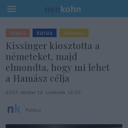
Kilépés
a
tartalomba
Háború
Külföld
Vélemény
Kissinger kiosztotta a
németeket, majd
elmondta, hogy mi lehet
a Hamász célja
2023. október 12. csütörtök, 18:00
Politico