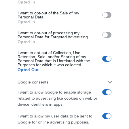
Opted In
use your data for below specified purposes in below Google
consent section.
Az is „lehetséges”, hogy Izrael felléphet Irán
I want to opt-out of the Sale of my
Personal Data.
ellen, ha úgy ítéli meg, hogy Teherán
Opted In
közreműködött a támadásban – tette hozzá
I want to opt-out of processing my
a volt vezető diplomata.
Personal Data for Targeted Advertising.
Opted In
Kissinger szerint Oroszország folyamatos
I want to opt-out of Collection, Use,
Retention, Sale, and/or Sharing of my
ukrajnai agressziója a Hamász Izrael elleni
Personal Data that Is Unrelated with the
Purposes for which it was collected.
támadásával párosulva „alapvető támadást
Opted Out
jelent a fennálló nemzetközi rendszer ellen”.
Google consents
I want to allow Google to enable storage
related to advertising like cookies on web or
Maradj csendben, ha csak
device identifiers in apps.
hülyeségeket tudsz mondani az izraeli
háborúról!
I want to allow my user data to be sent to
Google for online advertising purposes.