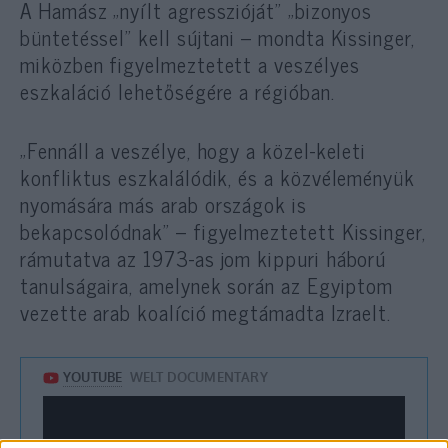
A Hamász „nyílt agresszióját” „bizonyos
büntetéssel” kell sújtani – mondta Kissinger,
miközben figyelmeztetett a veszélyes
eszkaláció lehetőségére a régióban.
„Fennáll a veszélye, hogy a közel-keleti
konfliktus eszkalálódik, és a közvéleményük
nyomására más arab országok is
bekapcsolódnak” – figyelmeztetett Kissinger,
rámutatva az 1973-as jom kippuri háború
tanulságaira, amelynek során az Egyiptom
vezette arab koalíció megtámadta Izraelt.