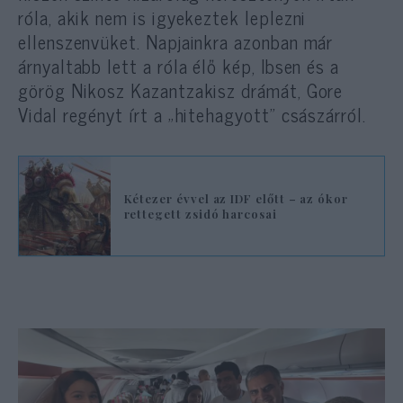
róla, akik nem is igyekeztek leplezni
ellenszenvüket. Napjainkra azonban már
árnyaltabb lett a róla élő kép, Ibsen és a
görög Nikosz Kazantzakisz drámát, Gore
Vidal regényt írt a „hitehagyott” császárról.
Kétezer évvel az IDF előtt – az ókor
rettegett zsidó harcosai