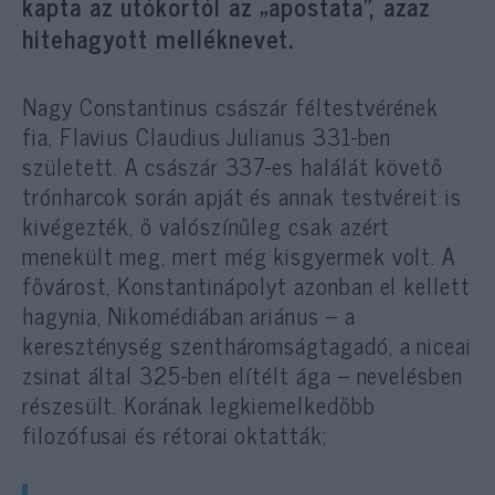
kapta az utókortól az „apostata”, azaz
hitehagyott melléknevet.
Nagy Constantinus császár féltestvérének
fia, Flavius Claudius Julianus 331-ben
született. A császár 337-es halálát követő
trónharcok során apját és annak testvéreit is
kivégezték, ő valószínűleg csak azért
menekült meg, mert még kisgyermek volt. A
fővárost, Konstantinápolyt azonban el kellett
hagynia, Nikomédiában ariánus – a
kereszténység szentháromságtagadó, a niceai
zsinat által 325-ben elítélt ága – nevelésben
részesült. Korának legkiemelkedőbb
filozófusai és rétorai oktatták;