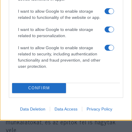
I want to allow Google to enable storage
„Julianus úgy gondolta, hogy
related to functionality of the website or app.
hatalmas költséggel újjáépíti az
egykor Jeruzsálemben lévő
I want to allow Google to enable storage
related to personalization.
büszke templomot, és ezt a
feladatot az antiókhiai Alipiuszra
I want to allow Google to enable storage
related to security, including authentication
bízta.
functionality and fraud prevention, and other
user protection.
Alipiusz erőteljesen látott neki a munkának,
és a tartomány helytartója is támogatta”.
CONFIRM
Marcellinus leírja, hogy a több ízben kitörő
Data Deletion
Data Access
Privacy Policy
tűzvész azonban ellehetetlenítette a
munkálatokat, és az építők fel is hagytak
vele.