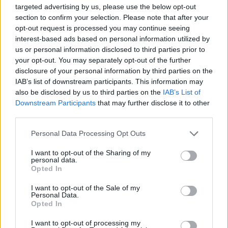
gyakorolhatták vallásukat.
targeted advertising by us, please use the below opt-out
section to confirm your selection. Please note that after your
opt-out request is processed you may continue seeing
interest-based ads based on personal information utilized by
Bereniké, a zsidó királynő, aki a
us or personal information disclosed to third parties prior to
Második Szentély lerombolóját
your opt-out. You may separately opt-out of the further
szerette
disclosure of your personal information by third parties on the
IAB’s list of downstream participants. This information may
also be disclosed by us to third parties on the
IAB’s List of
A császár támogatta a jeruzsálemi Szentély
Downstream Participants
that may further disclose it to other
újjáépítését is, amelyet még i.e. 70-ben a
third parties.
későbbi Titus császár rombolt le. A zsidók
Please note that this website/app uses one or more Google
Personal Data Processing Opt Outs
ezért a császárt, az irányukba mutatott
services and may gather and store information including but
not limited to your visit or usage behaviour. You may click to
I want to opt-out of the Sharing of my
támogatása miatt, „Julianus a hellén” néven
personal data.
grant or deny consent to Google and its third-party tags to
emlegették.
Opted In
use your data for below specified purposes in below Google
consent section.
I want to opt-out of the Sale of my
Personal Data.
A Szentély megépítésére tett kísérletével
Opted In
valószínűleg inkább a kereszténységnek akart
I want to opt-out of processing my