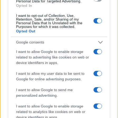
ártani, mintsem a zsidók kedvében járni:
Personal Data for Targeted Advertising.
Opted In
I want to opt-out of Collection, Use,
Retention, Sale, and/or Sharing of my
363-ban, nem sokkal azelőtt,
Personal Data that Is Unrelated with the
Purposes for which it was collected.
hogy elhagyta Antiókhiát, hogy
Opted Out
megkezdje Perzsia elleni
Google consents
hadjáratát, ezért engedélyezte is
a zsidóknak, hogy újjáépítsék a
I want to allow Google to enable storage
related to advertising like cookies on web or
templomukat.
device identifiers in apps.
I want to allow my user data to be sent to
Julianus úgy gondolkodott, hogy a templom
Google for online advertising purposes.
újjáépítése érvényteleníti Jézus próféciáját a
I want to allow Google to send me
Szentély 70-ben történt elpusztításáról. Egy
personalized advertising.
személyes barátja, Ammianus Marcellinus így
I want to allow Google to enable storage
írt Julianus erőfeszítéseiről:
related to analytics like cookies on web or
device identifiers in apps.