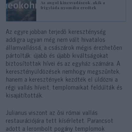
Az angol kincsvadászok, akik a
frigyláda nyomába eredtek
Az egyre jobban terjedő kereszténység
addigra ugyan még nem vált hivatalos
államvallássá, a császárok mégis érezhetően
pártolták: újabb és újabb kiváltságokat
biztosítottak hívei és az egyház számára. A
keresztényüldözések nemhogy megszűntek,
hanem a keresztények kezdték el üldözni a
régi vallás híveit, templomaikat feldúlták és
kisajátították.
Julianus viszont az ősi római vallás
restaurációjára tett kísérletet. Parancsot
adott a lerombolt pogány templomok