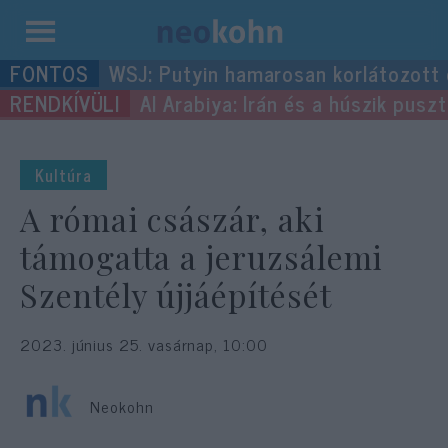
Kilépés
WSJ: Putyin hamarosan korlátozott
a
Al Arabiya: Irán és a húszik pus
tartalomba
Kultúra
A római császár, aki
támogatta a jeruzsálemi
Szentély újjáépítését
2023. június 25. vasárnap, 10:00
Neokohn