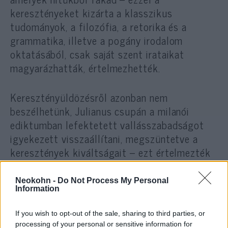
keresztényeket kizárta a klasszikus
tudományok, a filozófia, a retorika és a
grammatika, illetve a pogány irodalom
oktatásából, csak saját szent irataikat
magyarázhatták, értelmezhették.
Keresztényüldözésről azonban nem
beszélhetünk, Julianus csupán a milanói
ediktumban lefektetett vallásszabadságot
igyekezett visszaállítani, megszüntetve a
keresztények kiváltságait – ezt értelmezték
az utókor elfogult keresztény szerzői
vallásuk üldözésének. Utólag azt is felrótták
Neokohn -
Do Not Process My Personal
Information
neki, hogy elképzelései jegyében a korábban
kiátkozott keresztény püspökök, eretneknek
If you wish to opt-out of the sale, sharing to third parties, or
minősített felekezetek is szabadon
processing of your personal or sensitive information for