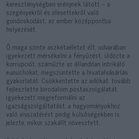
kereszténységben erénynek látott – a
szegényekről és elesettekről való
gondoskodást, az ember középpontba
helyezését.
Ő maga szinte aszkétaéletet élt, udvarában
igyekezett mérsékelni a fényűzést, üldözte a
korrupciót, száműzte az állandóan intrikáló
eunuchokat, megszüntette a hivatalvásárlás
gyakorlatát. Csökkentette az adókat, tovább
fejlesztette birodalom postaszolgálatát,
igyekezett megreformálni az
igazságszolgáltatást, a hagyományokhoz
való visszatérést pedig külsőségekben is
jelezte, mikor szakállt növesztett.