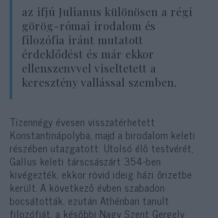
az ifjú Julianus különösen a régi
görög-római irodalom és
filozófia iránt mutatott
érdeklődést és már ekkor
ellenszenvvel viseltetett a
keresztény vallással szemben.
Tizennégy évesen visszatérhetett
Konstantinápolyba, majd a birodalom keleti
részében utazgatott. Utolsó élő testvérét,
Gallus keleti társcsászárt 354-ben
kivégezték, ekkor rövid ideig házi őrizetbe
került. A következő évben szabadon
bocsátották, ezután Athénban tanult
filozófiát, a későbbi Nagy Szent Gergely