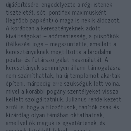
újjáépítésére, engedélyezte a régi istenek
tiszteletét, sőt, pontifex maximusként
(legfőbb papként) ő maga is nekik áldozott.
A korábban a keresztényeknek adott
kiváltságokat – adómentesség, a püspökök
ítélkezési joga – megszüntette, emellett a
keresztényeknek megtiltotta a birodalmi
posta- és futárszolgálat használatát. A
keresztények semmilyen állami támogatásra
nem számíthattak, ha új templomot akartak
építeni, márpedig erre szükségük lett volna,
mivel a korábbi pogány szentélyeket vissza
kellett szolgáltatniuk. Julianus rendelkezett
arról is, hogy a filozófusok, tanítók csak és
kizárólag olyan témában oktathatnak,
amellyel ők maguk is egyetértenek, és
amelyek hitükből fakad – ezzel a