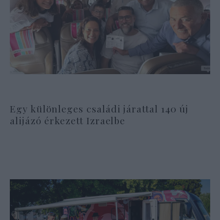
Egy különleges családi járattal 140 új
alijázó érkezett Izraelbe