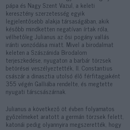
pápa és Nagy Szent Vazul, a keleti
keresztény szerzetesség egyik
legjelentősebb alakja társaságában, akik
később mindketten negatívan írtak róla,
vélhetőleg Julianus az ősi pogány vallás
iránti vonzódása miatt. Mivel a birodalmat
keleten a Szászánida Birodalom
terjeszkedése, nyugaton a barbár törzsek
betörései veszélyeztették, II. Constantius
császár a dinasztia utolsó élő férfitagjaként
355 végén Galliába rendelte, és megtette
nyugati társcsászárnak.
Julianus a következő öt évben folyamatos
győzelmeket aratott a germán törzsek felett,
katonái pedig olyannyira megszerették, hogy