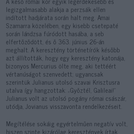
A késő római kor egyik legérdekesebb és
legizgalmasabb alakja a perzsák ellen
indított hadjárata során halt meg. Amai
Szamarra közelében, egy kisebb csetepaté
során lándzsa fúródott hasába, a seb
elfertőződött, és ő 363. június 26-án
meghalt. A keresztény történetírók később
azt állították, hogy egy keresztény katonája,
bizonyos Mercurius ölte meg, aki tettéért
vértanúságot szenvedett; ugyancsak
szerintük Julianus utolsó szavai Krisztusra
utalva így hangzottak: „Győztél, Galileai!”
Julianus volt az utolsó pogány római császár,
utódja, Jovianus visszavonta rendelkezéseit.
Megítélése sokáig egyértelműen negatív volt,
hiszen szinte kizárólag keresztények írtak