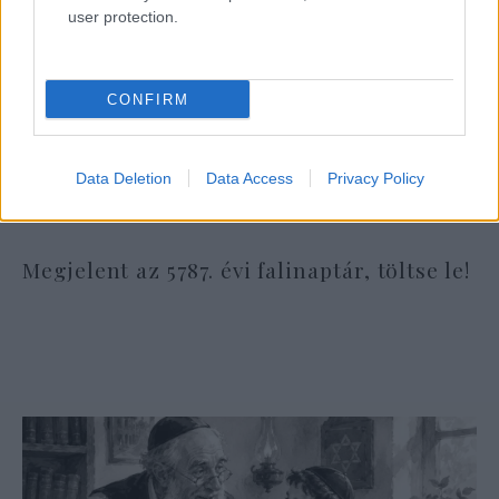
user protection.
CONFIRM
Data Deletion
Data Access
Privacy Policy
Megjelent az 5787. évi falinaptár, töltse le!