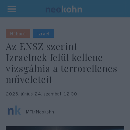
Kilépés
a
tartalomba
Háború
Izrael
Az ENSZ szerint
Izraelnek felül kellene
vizsgálnia a terrorellenes
műveleteit
2023. június 24. szombat, 12:00
MTI/Neokohn