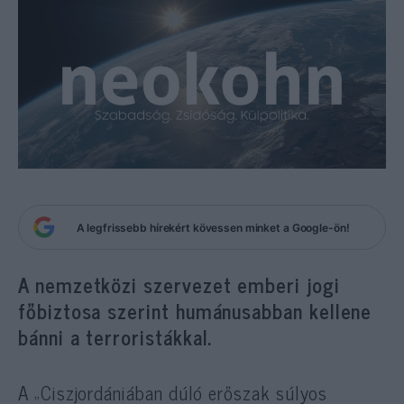
A legfrissebb hírekért kövessen minket a Google-ön!
A nemzetközi szervezet
emberi jogi
főbiztosa szerint humánusabban kellene
bánni a terroristákkal.
A „Ciszjordániában dúló erőszak súlyos