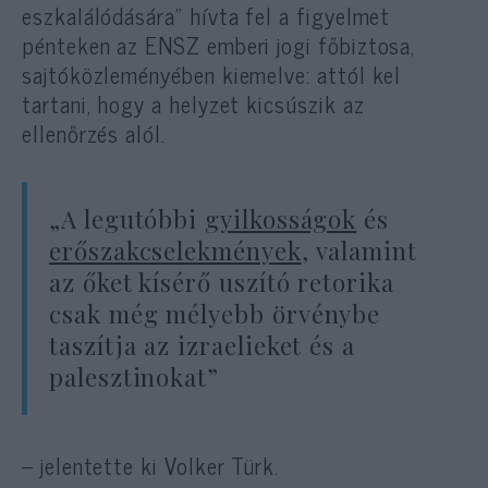
eszkalálódására” hívta fel a figyelmet
pénteken az ENSZ emberi jogi főbiztosa,
sajtóközleményében kiemelve: attól kel
tartani, hogy a helyzet kicsúszik az
ellenőrzés alól.
„A legutóbbi
gyilkosságok
és
erőszakcselekmények
, valamint
az őket kísérő uszító retorika
csak még mélyebb örvénybe
taszítja az izraelieket és a
palesztinokat”
– jelentette ki Volker Türk.