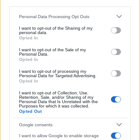
third parties.
– fogalmazott.
Please note that this website/app uses one or more Google
Personal Data Processing Opt Outs
services and may gather and store information including but
Ezt a cikket szerkesztőségünk a sábát beállta
not limited to your visit or usage behaviour. You may click to
I want to opt-out of the Sharing of my
előtt készítette és előre időzítve jelent meg az
personal data.
grant or deny consent to Google and its third-party tags to
Opted In
oldalon.
use your data for below specified purposes in below Google
consent section.
I want to opt-out of the Sale of my
Personal Data.
Opted In
I want to opt-out of processing my
Ami sok, az sok! — Dzsihád apologéták
Personal Data for Targeted Advertising.
az ENSZ szolgálatában
Opted In
I want to opt-out of Collection, Use,
Retention, Sale, and/or Sharing of my
Personal Data that Is Unrelated with the
Purposes for which it was collected.
Opted Out
Google consents
I want to allow Google to enable storage