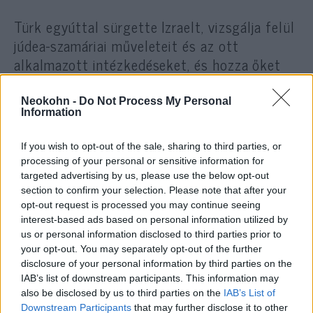
Türk egyúttal sürgette Izraelt, vizsgálja felül
júdea-szamáriai műveleteit és az ott
alkalmazott intézkedéseket, és hozza őket
összhangba a nemzetközi emberi jogi
kritériumokkal, beleértve az emberi élet
Neokohn -
Do Not Process My Personal
Information
védelmét. Emellett kiemelte: Izraelnek a
nemzetközi humanitárius jog értelmében
If you wish to opt-out of the sale, sharing to third parties, or
kötelessége garantálni a közbiztonságot az
processing of your personal or sensitive information for
általa megszállva tartott területen.
targeted advertising by us, please use the below opt-out
section to confirm your selection. Please note that after your
opt-out request is processed you may continue seeing
interest-based ads based on personal information utilized by
„Ha véget akarunk vetni az
us or personal information disclosed to third parties prior to
erőszaknak, véget kell vetni a
your opt-out. You may separately opt-out of the further
disclosure of your personal information by third parties on the
megszállásnak”
IAB’s list of downstream participants. This information may
also be disclosed by us to third parties on the
IAB’s List of
Downstream Participants
that may further disclose it to other