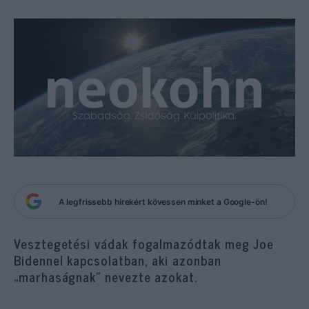
A legfrissebb hírekért kövessen minket a Google-ön!
Vesztegetési vádak fogalmazódtak meg Joe
Bidennel kapcsolatban, aki azonban
„marhaságnak” nevezte azokat.