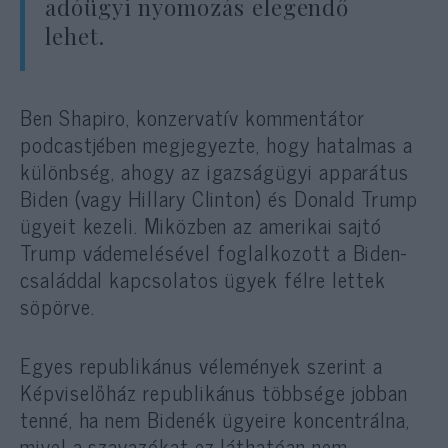
adóügyi nyomozás elegendő
lehet.
Ben Shapiro, konzervatív kommentátor
podcastjében megjegyezte, hogy hatalmas a
különbség, ahogy az igazságügyi apparátus
Biden (vagy Hillary Clinton) és Donald Trump
ügyeit kezeli. Miközben az amerikai sajtó
Trump vádemelésével foglalkozott a Biden-
családdal kapcsolatos ügyek félre lettek
söpörve.
Egyes republikánus vélemények szerint a
Képviselőház republikánus többsége jobban
tenné, ha nem Bidenék ügyeire koncentrálna,
mivel a szavazókat ez láthatóan nem