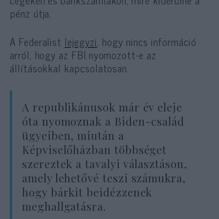
cégeken és bankszámlákon, mire kiderülne a
pénz útja.
A Federalist
lejegyzi
, hogy nincs információ
arról, hogy az FBI nyomozott-e az
állításokkal kapcsolatosan.
A republikánusok már év eleje
óta nyomoznak a Biden-család
ügyeiben, miután a
Képviselőházban többséget
szereztek a tavalyi választáson,
amely lehetővé teszi számukra,
hogy bárkit beidézzenek
meghallgatásra.