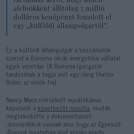
alelnökként állítólag 5 millió
dolláros kenőpénzt fogadott el
egy „külföldi állampolgártól”.
Ez a külföldi állampolgár a beszámolók
szerint a Burisma ukrán energetikai vállalat
egyik vezetője. (A Burisma igazgatói
tanácsának a tagja volt egy ideig Hunter
Biden, az elnök fia).
Nancy Mace mérsékelt republikánus
képviselő a
következőt mondta
, miután
megtekintette a dokumentumot:
„
bizonyítékok vannak arra, hogy az Egyesült
Államok hivatalban lévő elnöke eladta