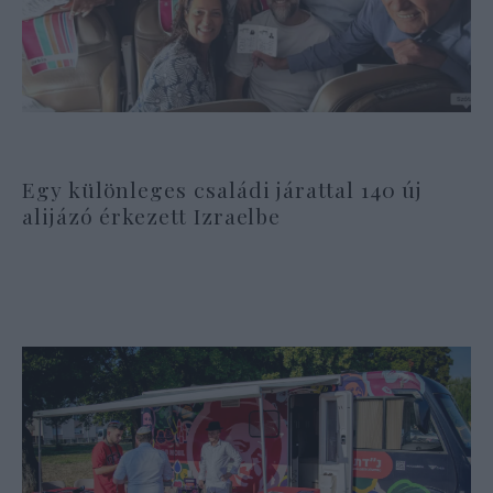
Egy különleges családi járattal 140 új
alijázó érkezett Izraelbe