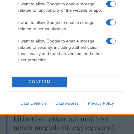
bekérték azt. Hanson megjegyzi, hogy
I want to allow Google to enable storage
related to functionality of the website or app.
korábban Steve Bannon-t (Trump korábbi
tanácsadóját) pont azért ítélték el mert
I want to allow Google to enable storage
visszautasított egy kongresszusi idézést.
related to personalization.
Emiatt új precedens jött létre, ami miatt Wrey
I want to allow Google to enable storage
végül kénytelen volt átadni a papírokat. A
related to security, including authentication
másik furcsaság Hanson szerint, hogy a
functionality and fraud prevention, and other
kétoldalas dokumentum nem volt minősített
user protection.
dokumentum, akkor viszont miért védték
annyira.
CONFIRM
Hanson azt is megjegyezte, hogy
Data Deletion
Data Access
Privacy Policy
ha valóban megtörtént a pénz
kifizetése, akkor azt nem lesz
nehéz megtalálni, egy egyszerű