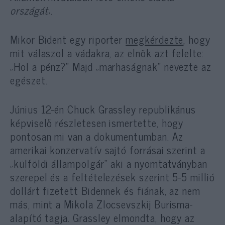
országát
„.
Mikor Bident egy riporter
megkérdezte
, hogy
mit válaszol a vádakra, az elnök azt felelte:
„Hol a pénz?” Majd „marhaságnak” nevezte az
egészet.
Június 12-én Chuck Grassley republikánus
képviselő részletesen ismertette, hogy
pontosan mi van a dokumentumban. Az
amerikai konzervatív sajtó forrásai szerint a
„külföldi állampolgár” aki a nyomtatványban
szerepel és a feltételezések szerint 5-5 millió
dollárt fizetett Bidennek és fiának, az nem
más, mint a Mikola Zlocsevszkij Burisma-
alapító tagja. Grassley elmondta, hogy az