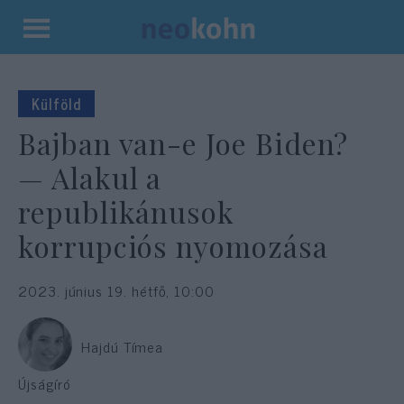
Kilépés
a
tartalomba
Külföld
Bajban van-e Joe Biden?
— Alakul a
republikánusok
korrupciós nyomozása
2023. június 19. hétfő, 10:00
Hajdú Tímea
Újságíró