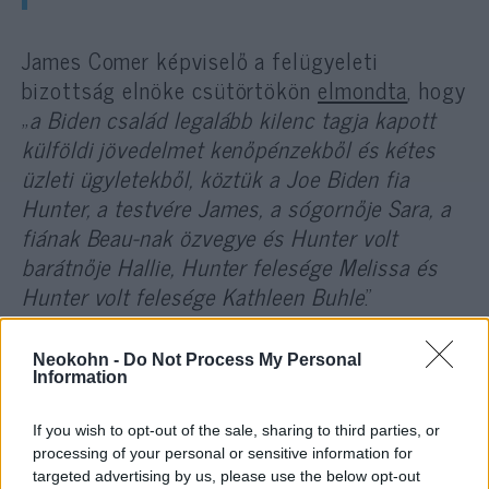
James Comer képviselő a felügyeleti
bizottság elnöke csütörtökön
elmondta
, hogy
„
a Biden család legalább kilenc tagja kapott
külföldi jövedelmet kenőpénzekből és kétes
üzleti ügyletekből, köztük a Joe Biden fia
Hunter, a testvére James, a sógornője Sara, a
fiának Beau-nak özvegye és Hunter volt
barátnője Hallie, Hunter felesége Melissa és
Hunter volt felesége Kathleen Buhle
.”
Comer beszámolója szerint a banki adatok
Neokohn -
Do Not Process My Personal
Information
alapján az összeg eddig több mint 30 millióra
tehető.
If you wish to opt-out of the sale, sharing to third parties, or
processing of your personal or sensitive information for
targeted advertising by us, please use the below opt-out