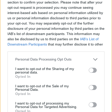
section to confirm your selection. Please note that after your
A legtöbb amerikai a terápiás
opt-out request is processed you may continue seeing
hitvallásban hisz — Matthew Schmitz a
interest-based ads based on personal information utilized by
Neokohnnak
us or personal information disclosed to third parties prior to
your opt-out. You may separately opt-out of the further
disclosure of your personal information by third parties on the
Az American Greatness cikke
megjegyzi
, hogy
IAB’s list of downstream participants. This information may
az FD-1023-as nyomtatványban szereplő
also be disclosed by us to third parties on the
IAB’s List of
informátor vádjai eddig a legsúlyosabbak Joe
Downstream Participants
that may further disclose it to other
Biden ellen. A republikánusok már évek óta
third parties.
vádolták a családot azzal, hogy visszaéltek
Please note that this website/app uses one or more Google
Personal Data Processing Opt Outs
családtagjuk politikai befolyásával. Mint
services and may gather and store information including but
not limited to your visit or usage behaviour. You may click to
I want to opt-out of the Sharing of my
emlékezetes maga Donald Trump is Bidenék
personal data.
grant or deny consent to Google and its third-party tags to
ügyeiben szeretett volna nyomozást kérni, a
Opted In
use your data for below specified purposes in below Google
hírhedt Zelenszkijjel folytatott telefonhívás
consent section.
I want to opt-out of the Sale of my
Personal Data.
során, amely miatt a demokraták
Opted In
impeachment eljárást indítottak ellene. A
I want to opt-out of processing my
korrupciós gyanút az keltette fel, hogy Biden
Personal Data for Targeted Advertising.
Opted In