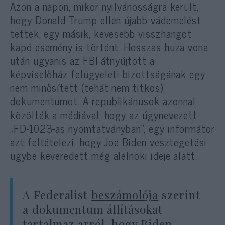
Azon a napon, mikor nyilvánosságra került,
hogy Donald Trump ellen újabb vádemelést
tettek, egy másik, kevesebb visszhangot
kapó esemény is történt. Hosszas huza-vona
után ugyanis az FBI átnyújtott a
képviselőház felügyeleti bizottságának egy
nem minősített (tehát nem titkos)
dokumentumot. A republikánusok azonnal
közölték a médiával, hogy az úgynevezett
„FD-1023-as nyomtatványban”, egy informátor
azt feltételezi, hogy Joe Biden vesztegetési
ügybe keveredett még alelnöki ideje alatt.
A Federalist
beszámolója
szerint
a dokumentum állításokat
tartalmaz arról, hogy Biden