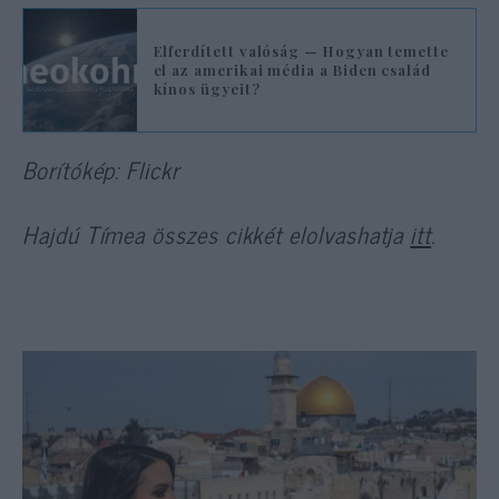
Elferdített valóság — Hogyan temette
el az amerikai média a Biden család
kínos ügyeit?
Borítókép: Flickr
Hajdú Tímea összes cikkét elolvashatja
itt
.