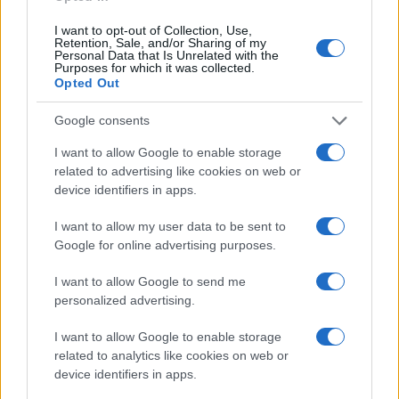
nyíltan büszkélkedett azzal, hogy
alelnökként befolyását felhasználva elérte
I want to opt-out of Collection, Use,
Ukrajna akkori főügyészének, Viktor Sokinnak
Retention, Sale, and/or Sharing of my
Personal Data that Is Unrelated with the
a kirúgását. Mindeközben fia Hunter Biden
Purposes for which it was collected.
Opted Out
minden tapasztalat nélkül beült a Burisma
gázcég igazgatói tanácsába. Azonban a
Google consents
demokraták többször leszögezték, hogy
I want to allow Google to enable storage
Sokin kirúgása nem a Burisma miatti
related to advertising like cookies on web or
potenciális nyomozás miatt történt.
device identifiers in apps.
I want to allow my user data to be sent to
Victor Davis Hanson, amerikai történész
Google for online advertising purposes.
Megyn Kelly podcastjében elmondta, hogy
I want to allow Google to send me
szerinte több dolog is van az üggyel
personalized advertising.
kapcsolatosan, amit érdemes kiemelni.
Először is, hogy az FBI igazgatója
I want to allow Google to enable storage
related to analytics like cookies on web or
Christopher Wrey nem akarta átadni a
device identifiers in apps.
dokumentumot a republikánusoknak, akik