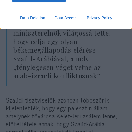
ezeket a híreszteléseket.
Data Deletion
Data Access
Privacy Policy
Benjamin Netanjahu
miniszterelnök világossá tette,
hogy célja egy olyan
békemegállapodás elérése
Szaúd-Arábiával, amely
„ténylegesen véget vetne az
arab-izraeli konfliktusnak”.
Szaúdi tisztviselők azonban többször is
kijelentették, hogy egy palesztin állam,
amelynek fővárosa Kelet-Jeruzsálem lenne,
előfeltétele annak, hogy Szaúd-Arábia
normalizálja kapcsolatait Izraellel.