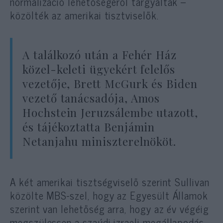
normalizáció lehetőségéről tárgyaltak –
közölték az amerikai tisztviselők.
A találkozó után a Fehér Ház
közel-keleti ügyekért felelős
vezetője, Brett McGurk és Biden
vezető tanácsadója, Amos
Hochstein Jeruzsálembe utazott,
és tájékoztatta Benjámin
Netanjahu miniszterelnököt.
A két amerikai tisztségviselő szerint Sullivan
közölte MBS-szel, hogy az Egyesült Államok
szerint van lehetőség arra, hogy az év végéig
megszülessen a szaúdi-izraeli megállapodás.