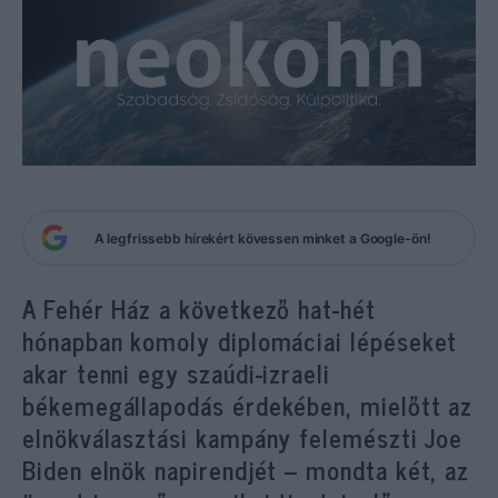
A legfrissebb hírekért kövessen minket a Google-ön!
A Fehér Ház a következő hat-hét
hónapban komoly diplomáciai lépéseket
akar tenni egy szaúdi-izraeli
békemegállapodás érdekében, mielőtt az
elnökválasztási kampány felemészti Joe
Biden elnök napirendjét – mondta két, az