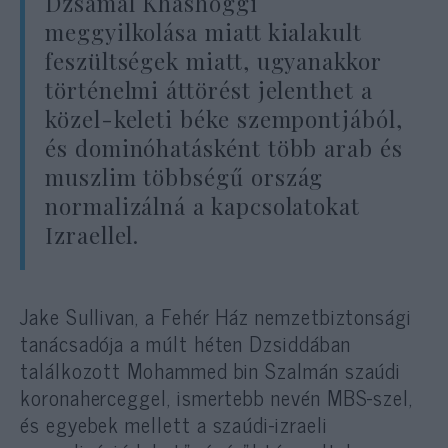
Dzsamal Khashoggi
meggyilkolása miatt kialakult
feszültségek miatt, ugyanakkor
történelmi áttörést jelenthet a
közel-keleti béke szempontjából,
és dominóhatásként több arab és
muszlim többségű ország
normalizálná a kapcsolatokat
Izraellel.
Jake Sullivan, a Fehér Ház nemzetbiztonsági
tanácsadója a múlt héten Dzsiddában
találkozott Mohammed bin Szalmán szaúdi
koronaherceggel, ismertebb nevén MBS-szel,
és egyebek mellett a szaúdi-izraeli