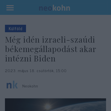
Kilépés
a
tartalomba
Külföld
Még idén izraeli-szaúdi
békemegállapodást akar
intézni Biden
2023. május 18. csütörtök, 15:00
Neokohn