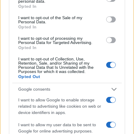
personal data.
grant or deny consent to Google and its third-party tags to
Egyesült Államok érdekeit”.
Opted In
use your data for below specified purposes in below Google
consent section.
I want to opt-out of the Sale of my
Personal Data.
Opted In
Szaúd-arábiai látogatása előtt Sullivan
Washingtonban beszélt, és elmondta, hogy az
I want to opt-out of processing my
Personal Data for Targeted Advertising.
USA továbbra is azon dolgozik, hogy célul
Opted In
tűzzék ki az Izrael és Szaúd-Arábia közötti
I want to opt-out of Collection, Use,
kapcsolatok normalizálását célzó
Retention, Sale, and/or Sharing of my
Personal Data that Is Unrelated with the
megállapodást.
Purposes for which it was collected.
Opted Out
Google consents
„Végső soron a teljes
I want to allow Google to enable storage
normalizáció elérése az Egyesült
related to advertising like cookies on web or
Államok deklarált
device identifiers in apps.
nemzetbiztonsági érdeke. Ezzel
I want to allow my user data to be sent to
kapcsolatban egyértelműek
Google for online advertising purposes.