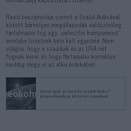
Ravid beszámolója szerint a Szaúd-Arábiával
kötött bármilyen megállapodás valószínűleg
tartalmazni fog egy „palesztin komponenst”,
amelybe Izraelnek bele kell egyeznie. Nem
világos, hogy a szaúdiak és az USA mit
fognak kérni, és hogy Netanjahu kormánya
meddig megy el az alku érdekében.
Közel már az izraeli-szaúdi béke? –
Jeruzsálemben áttörést remélnek