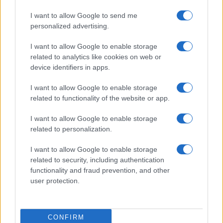
voltunk”
I want to allow Google to send me
personalized advertising.
– mondta a Reuters által idézett
I want to allow Google to enable storage
nyilatkozatában.
related to analytics like cookies on web or
device identifiers in apps.
„Most annak jeleként, hogy mennyire
I want to allow Google to enable storage
komolyan vesszük a kérdést és hogy
related to functionality of the website or app.
mennyire összpontosítunk erre, nem fogok
I want to allow Google to enable storage
többet mondani, nehogy felborítsam az ebben
related to personalization.
a kérdésben tett erőfeszítéseinket” – tette
I want to allow Google to enable storage
hozzá.
related to security, including authentication
functionality and fraud prevention, and other
Izraelről évek óta azt beszélik, hogy a
user protection.
színfalak mögött kapcsolatokat ápol Szaúd-
Arábiával, de a szaúdiak hevesen cáfolták
CONFIRM