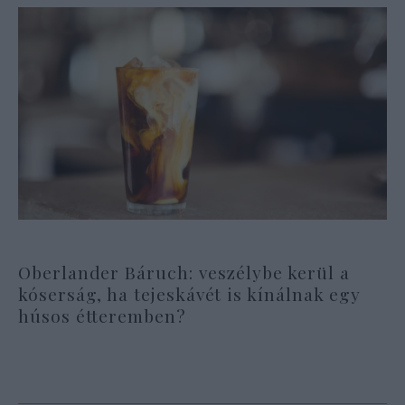
Oberlander Báruch: veszélybe kerül a
kóserság, ha tejeskávét is kínálnak egy
húsos étteremben?