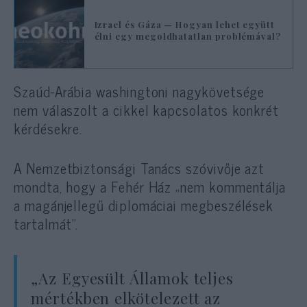
Izrael és Gáza — Hogyan lehet együtt
élni egy megoldhatatlan problémával?
Szaúd-Arábia washingtoni nagykövetsége
nem válaszolt a cikkel kapcsolatos konkrét
kérdésekre.
A Nemzetbiztonsági Tanács szóvivője azt
mondta, hogy a Fehér Ház „nem kommentálja
a magánjellegű diplomáciai megbeszélések
tartalmát”.
„Az Egyesült Államok teljes
mértékben elkötelezett az