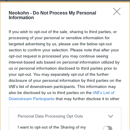
Ábrahám-megállapodások
megerősítése és kiterjesztése,
Neokohn -
Do Not Process My Personal
Information
valamint Izrael közel-keleti
integrációjának támogatása
If you wish to opt-out of the sale, sharing to third parties, or
mellett”
processing of your personal or sensitive information for
targeted advertising by us, please use the below opt-out
section to confirm your selection. Please note that after your
opt-out request is processed you may continue seeing
– tette hozzá a szóvivő.
interest-based ads based on personal information utilized by
us or personal information disclosed to third parties prior to
your opt-out. You may separately opt-out of the further
disclosure of your personal information by third parties on the
„Ez a terület az elkövetkező
IAB’s list of downstream participants. This information may
időszakban folyamatos hangsúlyt
also be disclosed by us to third parties on the
IAB’s List of
Downstream Participants
that may further disclose it to other
kap, mivel egy integráltabb,
third parties.
virágzóbb és stabilabb régiót
Please note that this website/app uses one or more Google
Personal Data Processing Opt Outs
szeretnénk elérni, amely hosszú
services and may gather and store information including but
távon szolgálja partnereink és az
not limited to your visit or usage behaviour. You may click to
I want to opt-out of the Sharing of my