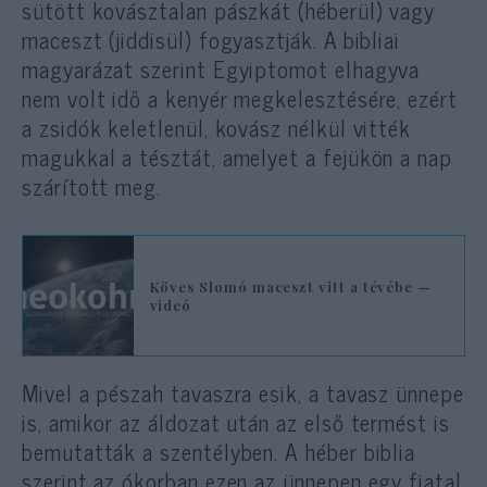
sütött kovásztalan pászkát (héberül) vagy
maceszt (jiddisül) fogyasztják. A bibliai
magyarázat szerint Egyiptomot elhagyva
nem volt idő a kenyér megkelesztésére, ezért
a zsidók keletlenül, kovász nélkül vitték
magukkal a tésztát, amelyet a fejükön a nap
szárított meg.
Köves Slomó maceszt vitt a tévébe —
videó
Mivel a pészah tavaszra esik, a tavasz ünnepe
is, amikor az áldozat után az első termést is
bemutatták a szentélyben. A héber biblia
szerint az ókorban ezen az ünnepen egy fiatal