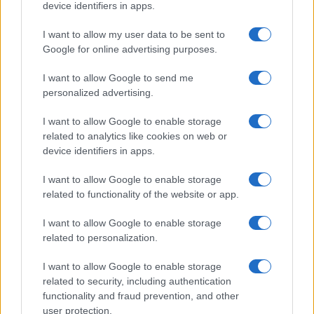
device identifiers in apps.
főzni és enni, a nagyon vallásos zsidóknál erre
az ünnepre külön konyhát tartanak fenn.
I want to allow my user data to be sent to
Pészahra a rabbinikus szabályozás szinte
Google for online advertising purposes.
kórházi sterilizálást ír elő, a zsidó nők
I want to allow Google to send me
ilyenkor rituális tavaszi nagytakarítást
personalized advertising.
rendeznek.
I want to allow Google to enable storage
related to analytics like cookies on web or
device identifiers in apps.
A keresztény húsvét kezdetben
egybeesett pészahhal, de 325-ben
I want to allow Google to enable storage
related to functionality of the website or app.
a niceai zsinaton formálisan
leválasztották róla, és egy héttel
I want to allow Google to enable storage
related to personalization.
későbbre tették..
I want to allow Google to enable storage
related to security, including authentication
Erdélyben a 16. században jött létre a székely
functionality and fraud prevention, and other
user protection.