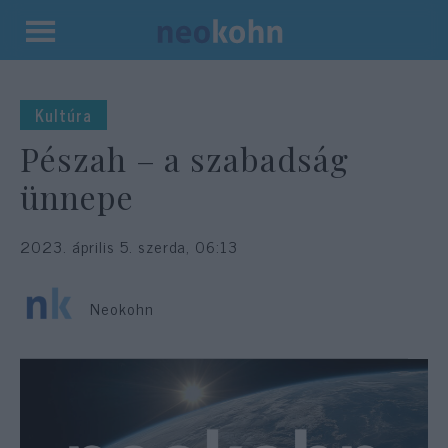
Kilépés
a
tartalomba
Kultúra
Pészah – a szabadság
ünnepe
2023. április 5. szerda, 06:13
Neokohn