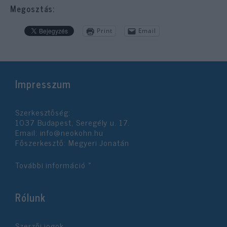
Megosztás:
Print
Email
Impresszum
Szerkesztőség:
1037 Budapest, Seregély u. 17.
Email:
info@neokohn.hu
Főszerkesztő: Megyeri Jonatán
További információ »
Rólunk
Szerzői jogok