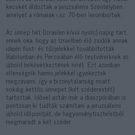
kecskét áldoztak a jeruzsálemi Szentélyben,
amelyet a rómaiak i.sz. 70-ben leromboltak.
Az ünnep hét (Izraelen kívül nyolc) napig tart,
ennek oka, hogy az Izraelben élő zsidók annak
idején füst- és tűzjelekkel továbbították
Babilonban és Perzsiában élő testvéreiknek az
újhold bekövetkeztének hírét. Ezt azonban
ellenségeik hamis jelekkel igyekeztek
megzavarni, így a bizonytalanság miatt
sokáig kettős ünnepet (két széderestét)
tartottak. Idővel aztán már a diaszpórában is
pontosan ki tudták számítani a jeruzsálemi
újhold időpontját, de hagyománytiszteletből
megmaradt a két széder.