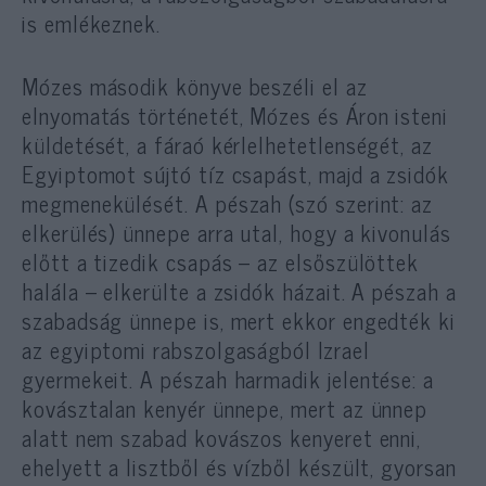
is emlékeznek.
Mózes második könyve beszéli el az
elnyomatás történetét, Mózes és Áron isteni
küldetését, a fáraó kérlelhetetlenségét, az
Egyiptomot sújtó tíz csapást, majd a zsidók
megmenekülését. A pészah (szó szerint: az
elkerülés) ünnepe arra utal, hogy a kivonulás
előtt a tizedik csapás – az elsőszülöttek
halála – elkerülte a zsidók házait. A pészah a
szabadság ünnepe is, mert ekkor engedték ki
az egyiptomi rabszolgaságból Izrael
gyermekeit. A pészah harmadik jelentése: a
kovásztalan kenyér ünnepe, mert az ünnep
alatt nem szabad kovászos kenyeret enni,
ehelyett a lisztből és vízből készült, gyorsan