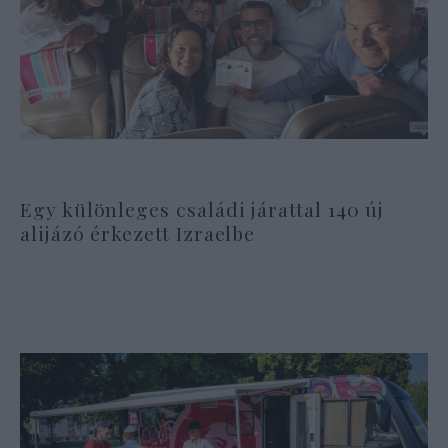
Egy különleges családi járattal 140 új
alijázó érkezett Izraelbe