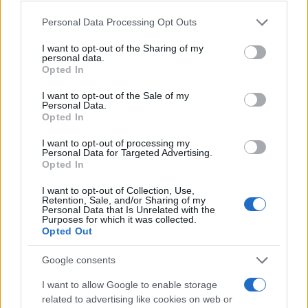
(Haggáda). A pészahi istentisztelet rendje is
kötött, az első napi harmatért való imától a
Please note that this website/app uses one or more Google
Personal Data Processing Opt Outs
nyolcadik napi mázkírig, az elhunytakért
services and may gather and store information including but
not limited to your visit or usage behaviour. You may click to
I want to opt-out of the Sharing of my
mondott imáig. A pészah első két és utolsó
personal data.
grant or deny consent to Google and its third-party tags to
két napja ünnep, a közbülső négy
Opted In
use your data for below specified purposes in below Google
úgynevezett félünnep, amely főként az
consent section.
I want to opt-out of the Sale of my
Personal Data.
ünnepi liturgia és a táplálkozás tekintetében
Opted In
különbözik a hétköznapoktól. Az utolsó nap a
I want to opt-out of processing my
Nádas-tengeren való átkelésre emlékeztet, ez
Personal Data for Targeted Advertising.
volt az a tenger, amelyen Isten a zsidókat
Opted In
száraz lábbal átvezette, az őket üldöző
I want to opt-out of Collection, Use,
egyiptomi sereget viszont elpusztította.
Retention, Sale, and/or Sharing of my
Personal Data that Is Unrelated with the
Purposes for which it was collected.
Opted Out
Pészah ünnepén tiltott a kelt tészta evése és
tulajdonlása is, ezért már az előnapra minden
Google consents
kovászos élelmiszert el kell távolítani a
I want to allow Google to enable storage
lakásból, úgynevezett pészahi edényben kell
related to advertising like cookies on web or