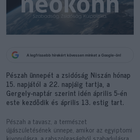
A legfrissebb hírekért kövessen minket a Google-ön!
Pészah ünnepét a zsidóság Niszán hónap
15. napjától a 22. napjáig tartja, a
Gergely-naptár szerint idén április 5-én
este kezdődik és április 13. estig tart.
Pészah a tavasz, a természet
újjászületésének ünnepe, amikor az egyiptomi
kivonulásra, a rabszolgaságból szabadulásra