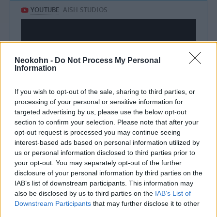
Neokohn -
Do Not Process My Personal
Information
If you wish to opt-out of the sale, sharing to third parties, or
processing of your personal or sensitive information for
targeted advertising by us, please use the below opt-out
section to confirm your selection. Please note that after your
opt-out request is processed you may continue seeing
interest-based ads based on personal information utilized by
Az ünnep a széderestével kezdődik. A széder
us or personal information disclosed to third parties prior to
héber szó, magyar jelentése rend, azt jelzi,
your opt-out. You may separately opt-out of the further
disclosure of your personal information by third parties on the
hogy az ünnepet meghatározott rend szerint
IAB’s list of downstream participants. This information may
tartják: egyfajta szeretetvendégség, ahol
also be disclosed by us to third parties on the
IAB’s List of
dramatizálva felidézik a kivonulás történetét
Downstream Participants
that may further disclose it to other
third parties.