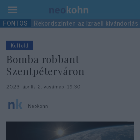
Kilépés
Rekordszinten az izraeli kivándorlás
a
tartalomba
Külföld
Bomba robbant
Szentpéterváron
2023. április 2. vasárnap, 19:30
Neokohn