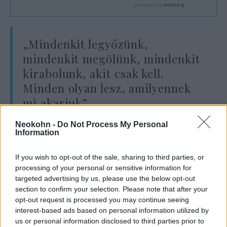
„Mindenkit legyőzünk,
mindenkit megölünk, mindenkit
kirabolunk, akit csak kell.
Minden olyan lesz, amilyennek
mi akarjuk”
Neokohn -
Do Not Process My Personal
Information
– mondta akkoriban a blogger egy róla
készült videoklipben.
If you wish to opt-out of the sale, sharing to third parties, or
processing of your personal or sensitive information for
targeted advertising by us, please use the below opt-out
A hírek szerint a vasárnapi robbanás egy
section to confirm your selection. Please note that after your
olyan kávézóban történt, amely egykor
opt-out request is processed you may continue seeing
Jevgenyij Prigozsiné, a Wagner-csoport
interest-based ads based on personal information utilized by
us or personal information disclosed to third parties prior to