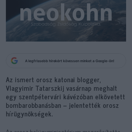
A legfrissebb hírekért kövessen minket a Google-ön!
Az ismert orosz katonai blogger,
Vlagyimir Tatarszkij vasárnap meghalt
egy szentpétervári kávézóban elkövetett
bombarobbanásban – jelentették orosz
hírügynökségek.
Az orosz belügyminisztérium megerősítette