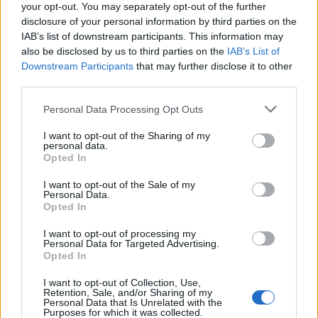
alapítójáé volt.
your opt-out. You may separately opt-out of the further
disclosure of your personal information by third parties on the
IAB’s list of downstream participants. This information may
Az orosz hatóságok eddig nem neveztek meg
also be disclosed by us to third parties on the
IAB’s List of
senkit, hogy ki sejtenek a robbantás mögött.
Downstream Participants
that may further disclose it to other
third parties.
Please note that this website/app uses one or more Google
Personal Data Processing Opt Outs
services and may gather and store information including but
Hazugságok hálójában: A Dugina-
gyilkosság és a megválaszolatlan
not limited to your visit or usage behaviour. You may click to
I want to opt-out of the Sharing of my
personal data.
kérdések sora
grant or deny consent to Google and its third-party tags to
Opted In
use your data for below specified purposes in below Google
consent section.
I want to opt-out of the Sale of my
Ebben a cikkben a téma érzékenysége miatt
Personal Data.
Opted In
nem jelenítünk meg hirdetéseket.
I want to opt-out of processing my
Personal Data for Targeted Advertising.
Opted In
I want to opt-out of Collection, Use,
Retention, Sale, and/or Sharing of my
Personal Data that Is Unrelated with the
Purposes for which it was collected.