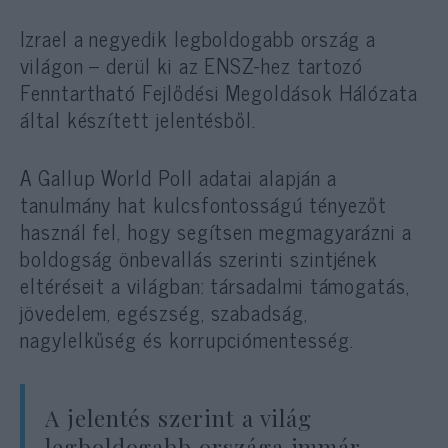
Izrael a negyedik legboldogabb ország a
világon – derül ki az ENSZ-hez tartozó
Fenntartható Fejlődési Megoldások Hálózata
által készített jelentésből.
A Gallup World Poll adatai alapján a
tanulmány hat kulcsfontosságú tényezőt
használ fel, hogy segítsen megmagyarázni a
boldogság önbevallás szerinti szintjének
eltéréseit a világban: társadalmi támogatás,
jövedelem, egészség, szabadság,
nagylelkűség és korrupciómentesség.
A jelentés szerint a világ
legboldogabb országa immár