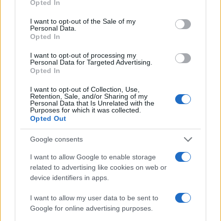
Opted In
use your data for below specified purposes in below Google
consent section.
I want to opt-out of the Sale of my
Personal Data.
A lista első 10 országát Svédország,
Opted In
Norvégia, Svájc, Luxemburg és Új-Zéland
I want to opt-out of processing my
zárta.
Personal Data for Targeted Advertising.
Opted In
Az Egyesült Államok a 15., Nagy-Britannia a
I want to opt-out of Collection, Use,
Retention, Sale, and/or Sharing of my
19., Franciaország pedig a 21. helyen végzett.
Personal Data that Is Unrelated with the
Purposes for which it was collected.
Opted Out
A tavalyi jelentésben Izrael a kilencedik
Google consents
helyen szerepelt.
I want to allow Google to enable storage
related to advertising like cookies on web or
Magyarország az 51. helyen zárt.
device identifiers in apps.
I want to allow my user data to be sent to
Google for online advertising purposes.
Tel-Aviv a világ tíz legboldogabb