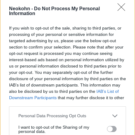
területeire összpontosít: az anyagi
Neokohn -
Do Not Process My Personal
körülményekre, a szellemi és fizikai jólétre, a
Information
személyes erényekre és a jó állampolgári
If you wish to opt-out of the sale, sharing to third parties, or
magatartásra” – mondta Jeffrey D. Sachs
processing of your personal or sensitive information for
professzor, a Columbia Egyetem
targeted advertising by us, please use the below opt-out
Fenntartható Fejlődési Központjának
section to confirm your selection. Please note that after your
igazgatója, aki a tanulmányon dolgozott.
opt-out request is processed you may continue seeing
interest-based ads based on personal information utilized by
us or personal information disclosed to third parties prior to
your opt-out. You may separately opt-out of the further
Afganisztán és Libanon volt a
disclosure of your personal information by third parties on the
IAB’s list of downstream participants. This information may
felmérés két legboldogtalanabb
also be disclosed by us to third parties on the
IAB’s List of
országa, ahol az átlagos
Downstream Participants
that may further disclose it to other
életértékelés több mint öt
third parties.
ponttal alacsonyabb (egy 0-tól
Please note that this website/app uses one or more Google
Personal Data Processing Opt Outs
10-ig terjedő skálán), mint a 10
services and may gather and store information including but
not limited to your visit or usage behaviour. You may click to
I want to opt-out of the Sharing of my
legboldogabb országban.
personal data.
grant or deny consent to Google and its third-party tags to