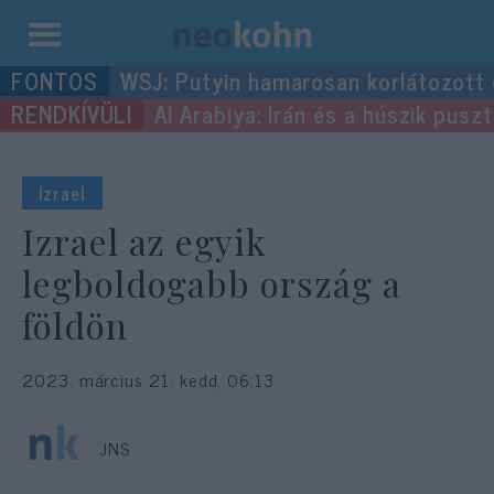
Kilépés
WSJ: Putyin hamarosan korlátozott
a
Al Arabiya: Irán és a húszik pus
tartalomba
Izrael
Izrael az egyik
legboldogabb ország a
földön
2023. március 21. kedd, 06:13
JNS