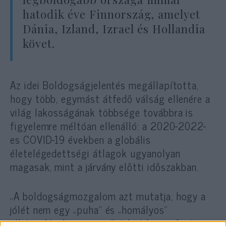
hatodik éve Finnország, amelyet
Dánia, Izland, Izrael és Hollandia
követ.
Az idei Boldogságjelentés megállapította,
hogy több, egymást átfedő válság ellenére a
világ lakosságának többsége továbbra is
figyelemre méltóan ellenálló: a 2020-2022-
es COVID-19 években a globális
életelégedettségi átlagok ugyanolyan
magasak, mint a járvány előtti időszakban.
„A boldogságmozgalom azt mutatja, hogy a
jólét nem egy „puha” és „homályos”
elképzelés, hanem az élet kritikusan fontos