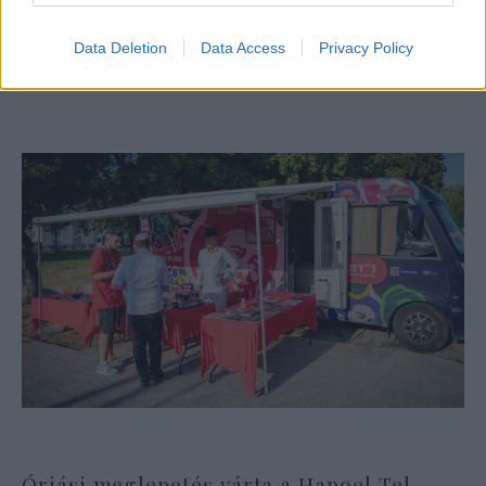
alijázó érkezett Izraelbe
Data Deletion
Data Access
Privacy Policy
Óriási meglepetés várta a Hapoel Tel-