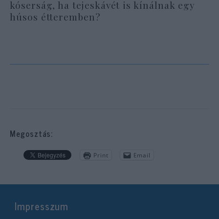
kóserság, ha tejeskávét is kínálnak egy
húsos étteremben?
Megosztás:
Print
Email
Impresszum