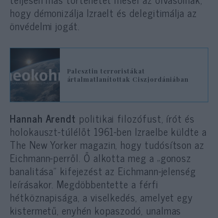
hogy démonizálja Izraelt és delegitimálja az
önvédelmi jogát.
Palesztin terroristákat
ártalmatlanítottak Ciszjordániában
Hannah Arendt
politikai filozófust, írót és
holokauszt-túlélőt 1961-ben Izraelbe küldte a
The New Yorker magazin, hogy tudósítson az
Eichmann-perről. Ő alkotta meg a „gonosz
banalitása” kifejezést az Eichmann-jelenség
leírásakor. Megdöbbentette a férfi
hétköznapisága, a viselkedés, amelyet egy
kistermetű, enyhén kopaszodó, unalmas