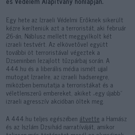
és Védelem Alapítvány honlapján.
Egy hete az Izraeli Védelmi Erőknek sikerült
kézre keríteniük azt a terroristát, aki február
26-án, Náblusz mellett meggyilkolt két
izraeli testvért. Az elkövetővel együtt
további öt terroristával végeztek a
Dzseninben lezajlott tűzpárbaj során. A
444.hu és a liberális média ismét ujjal
mutogat Izraelre, az izraeli hadseregre,
miközben bemutatja a terroristákat és a
véletlenszerű embereket, akiket „egy újabb”
izraeli agresszív akcióban öltek meg.
A 444.hu teljes egészében
átvette
a Hamász
és az Iszlám Dzsihád narratíváját, amikor
teljesen más történetet mesél az olvasóinak,