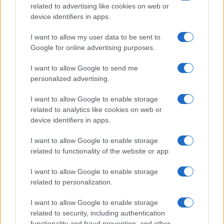
összecsapás. Azok, akik hitük
related to advertising like cookies on web or
device identifiers in apps.
vagy fajtájuk miatt annyira
gyűlölnek másokat, hogy készek
I want to allow my user data to be sent to
megölni is őket, nem normális
Google for online advertising purposes.
emberek. A rasszizmuson alapuló
I want to allow Google to send me
– bármilyen típusú – erőszak
personalized advertising.
igazolása nem normális.
I want to allow Google to enable storage
related to analytics like cookies on web or
device identifiers in apps.
Az emberek hajlamosak azt hinni, hogy a
I want to allow Google to enable storage
zsidó holokauszt 1945-ben véget ért, de
related to functionality of the website or app.
Izraelben 75 éve zajlik a „csendes
holokauszt”. Folyamatosan gyilkolják a
I want to allow Google to enable storage
related to personalization.
zsidókat, mert zsidók. Erre nem lehet
másképp tekinteni, nem lehet megérteni.
I want to allow Google to enable storage
Ártatlan emberek meggyilkolása csak azért,
related to security, including authentication
functionality and fraud prevention, and other