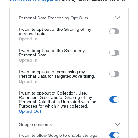
és az Al-Aksza Mártírjainak Brigádja már
third parties.
bosszút ígértek. Mindkét terrorszervezet az
Please note that this website/app uses one or more Google
Personal Data Processing Opt Outs
Egyesült Államok és az EU terrorlistáján
services and may gather and store information including but
szerepel.
not limited to your visit or usage behaviour. You may click to
I want to opt-out of the Sharing of my
personal data.
grant or deny consent to Google and its third-party tags to
Opted In
use your data for below specified purposes in below Google
Más országokhoz hasonlóan Izraelnek
consent section.
I want to opt-out of the Sale of my
kötelessége megvédeni a polgárait. A nyugati
Personal Data.
Opted In
demokratikus értékek iránt elkötelezett
államot egy kalap alá venni a
I want to opt-out of processing my
Personal Data for Targeted Advertising.
terrorszervezetekkel kimeríti az abszurditás
Opted In
fogalmát.
I want to opt-out of Collection, Use,
Retention, Sale, and/or Sharing of my
Personal Data that Is Unrelated with the
Purposes for which it was collected.
Opted Out
Ez nem egy területi konfliktus,
hanem egy antiszemitizmussal
Google consents
átitatott százéves civilizációs
I want to allow Google to enable storage