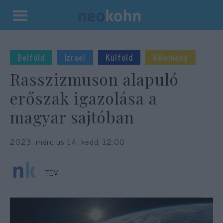
Kilépés
a
tartalomba
Belföld
Izrael
Külföld
Vélemény
Rasszizmuson alapuló
erőszak igazolása a
magyar sajtóban
2023. március 14. kedd, 12:00
TEV