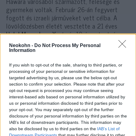
Hawara városából származott, felesége és
gyermekei voltak. Február 26-án fegyvert
fogott és izraeli járműveket vett célba. A
lövöldözésben életét vesztette a 21 éves
Halel Menachem Yaniv
és 19 éves testvére,
Yagel Yaacov Yaniv
. Egyetlen „bűnük” az volt,
Neokohn -
Do Not Process My Personal
hogy zsidók voltak.
Information
If you wish to opt-out of the sale, sharing to third parties, or
Kharoushát a fiai – akik valószínűleg
processing of your personal or sensitive information for
ugyanolyan idősek, mint apjuk áldozatai –
targeted advertising by us, please use the below opt-out
azonnal Dzseninbe menekítették, hogy
section to confirm your selection. Please note that after your
elrejtőzhessen az izraeli hadsereg elől.
opt-out request is processed you may continue seeing
interest-based ads based on personal information utilized by
Fegyveres terroristáknak köszönhetően tíz
us or personal information disclosed to third parties prior to
napig sikerült bujkálnia, végül egy
your opt-out. You may separately opt-out of the further
tűzpárbajban likvidálta őt és öt védőjét az
disclosure of your personal information by third parties on the
IAB’s list of downstream participants. This information may
izraeli hadsereg. Kharousha a Hamász
also be disclosed by us to third parties on the
IAB’s List of
terrorszervezet tagja volt. Az Iszlám Dzsihád
Downstream Participants
that may further disclose it to other