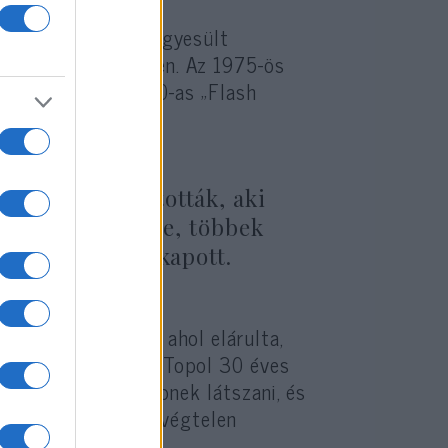
 Izraelben és az Egyesült
” című Bond-filmben. Az 1975-ös
ta, emellett az 1980-as „Flash
epével azonosították, aki
padon világszerte, többek
 Tony-jelölést kapott.
úturné keretében, ahol elárulta,
epét a színpadon. Topol 30 éves
 igyekezett idősebbnek látszani, és
, amikor látszólag végtelen