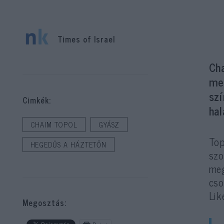
Times of Israel
Cha
me
sz
Cimkék:
hal
CHAIM TOPOL
GYÁSZ
Top
HEGEDŰS A HÁZTETŐN
szo
meg
cso
Lik
Megosztás: