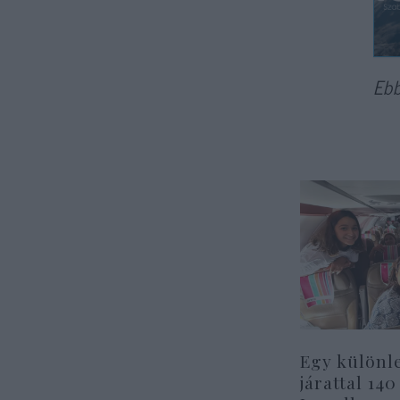
Ebb
Egy különl
járattal 140