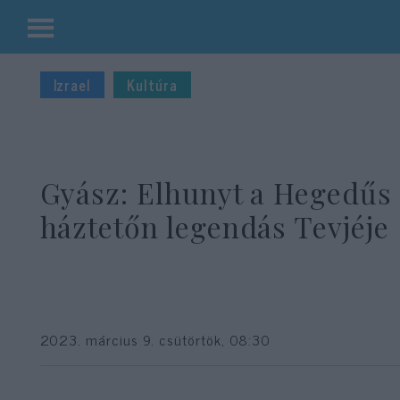
Kilépés
a
Izrael
Kultúra
tartalomba
Gyász: Elhunyt a Hegedűs
háztetőn legendás Tevjéje
2023. március 9. csütörtök, 08:30