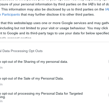
losure of your personal information by third parties on the IAB’s list of
 sokkal ezután felfrissítette angol nyelvtudását
. This information may also be disclosed by us to third parties on the
IA
Participants
that may further disclose it to other third parties.
je szerepére a „Hegedűs a háztetőn” brit színházi
erül játszotta Izraelben. Topol megkapta a szere
 that this website/app uses one or more Google services and may gath
including but not limited to your visit or usage behaviour. You may click 
repben, és végül több száz előadáson játszott Tev
 to Google and its third-party tags to use your data for below specifi
ogle consent section.
kor Norman Jewison rendező Tevje szerepét kerest
esült Királyságba, hogy megnézze Topol alakításá
l Data Processing Opt Outs
ágszerte ismert kritikai és kereskedelmi sikert hoz
o opt-out of the Sharing of my personal data.
In
Az 1971-es filmadaptációt nyolc Oscar-díjr
o opt-out of the Sale of my Personal Data.
színészi alakításért járó díjra Topolnak, 
In
bebetonozta, hogy ő a tökéletes Tevje, és a
to opt-out of processing my Personal Data for Targeted
színész, aki ilyen fokú nemzetközi elismer
ing.
In