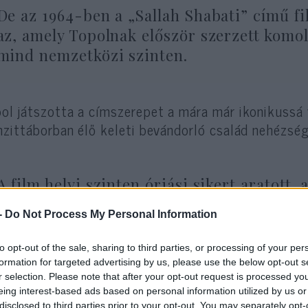
De az 1964-ben a „Sallah Shabati” című fi
az, amely Topolnak először szerzett komo
mind nemzetközi szinten.
ol játszotta a címszerepet a mára már ikonikussá 
nzittáborban élő keleti bevándorló család nehézsége
A film helyi szinten óriási sikert aratott
külföldi filmnek járó díjat nyerte el, és I
-
Do Not Process My Personal Information
jelölték Oscar-díjra a nemzetközi film ka
to opt-out of the sale, sharing to third parties, or processing of your per
formation for targeted advertising by us, please use the below opt-out s
 évvel később Topol egy kisebb szerepet kapott 
r selection. Please note that after your opt-out request is processed y
eing interest-based ads based on personal information utilized by us or
rikai produkcióban, a „Cast a Giant Shadow”-ban.
disclosed to third parties prior to your opt-out. You may separately opt-