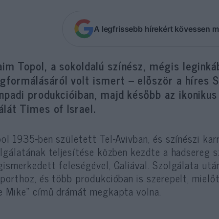
A legfrissebb hírekért kövessen m
im Topol, a sokoldalú színész, mégis leginká
gformálásáról volt ismert – először a híres 
ínpadi produkcióiban, majd később az ikonik
álát Times of Israel.
ol 1935-ben született Tel-Avivban, és színészi karri
lgálatának teljesítése közben kezdte a hadsereg s
ismerkedett feleségével, Galiával. Szolgálata utá
porthoz, és több produkcióban is szerepelt, mielőt
e Mike” című drámát megkapta volna.