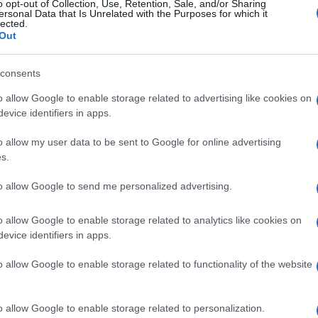
o opt-out of Collection, Use, Retention, Sale, and/or Sharing
ersonal Data that Is Unrelated with the Purposes for which it
évek során Topol még több tucat filmben szerepelt
lected.
Out
amokban, köztük az 1981-es „Csak a te szemednek
lileo” című filmben Galileo Galilei tudóst alakítot
consents
don” című űroperában is szerepelt.
o allow Google to enable storage related to advertising like cookies on
evice identifiers in apps.
A legjobban azonban mindig is Tevje szer
o allow my user data to be sent to Google for online advertising
többször is eljátszotta a karaktert a szín
s.
között a Broadway felújításában is, amiért
to allow Google to send me personalized advertising.
o allow Google to enable storage related to analytics like cookies on
araktertől 2009-ben búcsút vett egy amerikai búcs
evice identifiers in apps.
y több mint 3500 alkalommal játszotta Tevje szer
o allow Google to enable storage related to functionality of the website
ában kezdte Tevje karrierjét, sminkkel és jelmezzel
éves korában fejezte be a szerepben töltött idejét
o allow Google to enable storage related to personalization.
forrásból merített, hogy fiatalabbnak tűnjön.