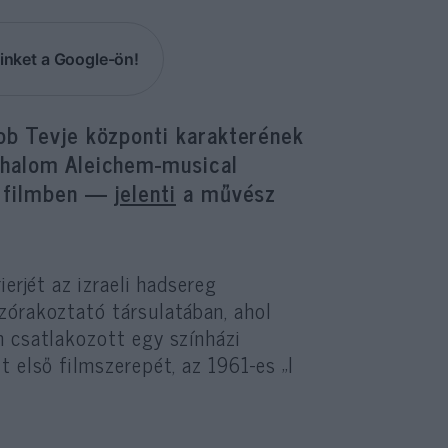
inket a Google-ön!
bb Tevje központi karakterének
Shalom Aleichem-musical
us filmben —
jelenti
a művész
erjét az izraeli hadsereg
zórakoztató társulatában, ahol
n csatlakozott egy színházi
t első filmszerepét, az 1961-es „I