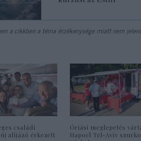
en a cikkben a téma érzékenysége miatt nem jelení
eges családi
Óriási meglepetés várt
 új alijázó érkezett
Hapoel Tel-Aviv szurko