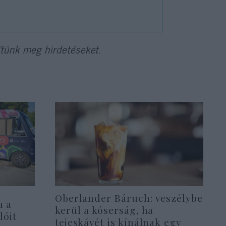
tünk meg hirdetéseket.
Oberlander Báruch: veszélybe
a a
kerül a kóserság, ha
lóit
tejeskávét is kínálnak egy