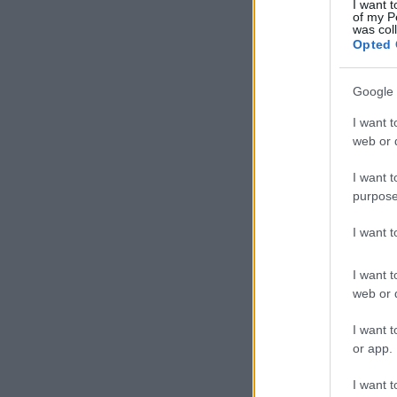
I want t
of my P
Az 
was col
Opted 
Áll
„Ga
Google 
Gor
I want t
web or d
I want t
purpose
I want 
I want t
A k
web or d
hog
I want t
kor
or app.
75 
I want t
erő