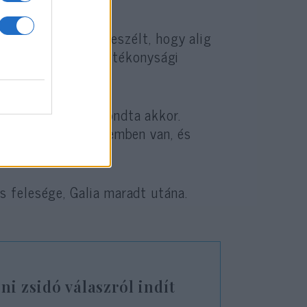
n 80 évesen arról beszélt, hogy alig
llépéseket tart és jótékonysági
mint valaha” – mondta akkor.
, ez a személyiségemben van, és
 felesége, Galia maradt utána.
ni zsidó válaszról indít