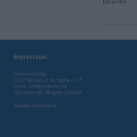
Izraelbe
Impresszum
Szerkesztőség:
1037 Budapest, Seregély u. 17.
Email:
info@neokohn.hu
Főszerkesztő: Megyeri Jonatán
További információ »