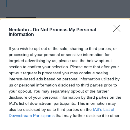
National Review: Trump támogatása a
Neokohn -
Do Not Process My Personal
vereség útja a republikánusok
Information
számára
If you wish to opt-out of the sale, sharing to third parties, or
processing of your personal or sensitive information for
A Dominion elektronikus szavazógépeket és
targeted advertising by us, please use the below opt-out
szoftvereket értékesít. A denveri cég azért
section to confirm your selection. Please note that after your
beperelte a Fox News-t és anyavállalatát, a
opt-out request is processed you may continue seeing
interest-based ads based on personal information utilized by
Fox Corporationt, azt állítva, hogy a Fox
us or personal information disclosed to third parties prior to
munkatársai tudatosan terjesztettek hamis
your opt-out. You may separately opt-out of the further
állításokat, többek között azt, hogy a
disclosure of your personal information by third parties on the
IAB’s list of downstream participants. This information may
Dominion a 2020-as választásokon
also be disclosed by us to third parties on the
IAB’s List of
republikánusokról demokratákra cserélte a
Downstream Participants
that may further disclose it to other
szavazatokat. A Dominion keresetében azt is
third parties.
állítja, hogy a Fox lehetőséget adott a