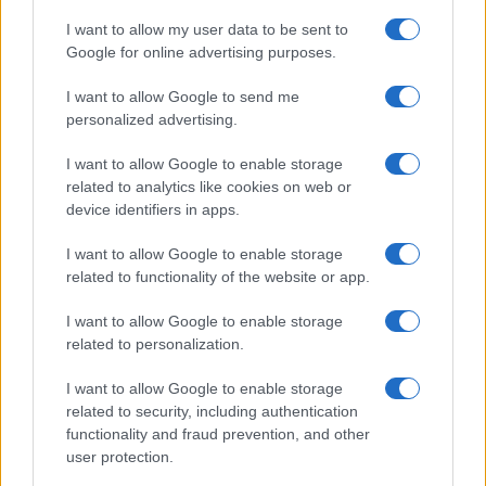
befolyásolta – tudósított” – áll a
I want to allow my user data to be sent to
viszontkeresetben.
Google for online advertising purposes.
I want to allow Google to send me
personalized advertising.
„Maga az állítások ténye
hírértékű volt”.
I want to allow Google to enable storage
related to analytics like cookies on web or
device identifiers in apps.
A Fox ügyvédei azt is írták, hogy a csatorna a
I want to allow Google to enable storage
Dominion nyilatkozatokat is sugárzott,
related to functionality of the website or app.
amelyek tagadták a Trump és szövetségesei
I want to allow Google to enable storage
által felhozott állításokat.
related to personalization.
I want to allow Google to enable storage
related to security, including authentication
functionality and fraud prevention, and other
Ron DeSantis válaszolt Trump aljas
user protection.
vádaskodásaira