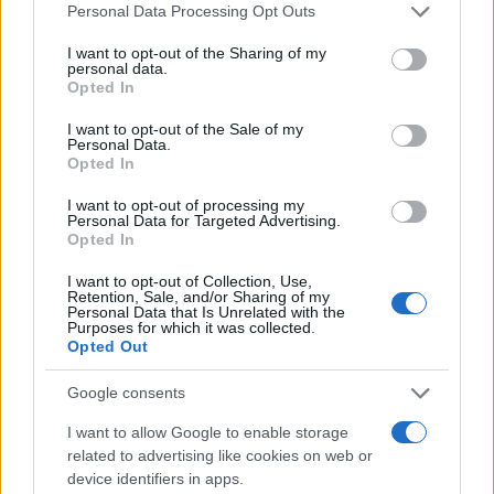
Please note that this website/app uses one or more Google
Personal Data Processing Opt Outs
vendégeinek, hogy hamis és rágalmazó
services and may gather and store information including but
állításokat mondjanak a vállalatról.
not limited to your visit or usage behaviour. You may click to
I want to opt-out of the Sharing of my
personal data.
grant or deny consent to Google and its third-party tags to
Opted In
use your data for below specified purposes in below Google
A Fox ügyvédei a csütörtökön nyilvánosságra
consent section.
I want to opt-out of the Sale of my
hozott ellenkérelemben azt írták, hogy a per
Personal Data.
Opted In
sérti az első alkotmánymódosításhoz fűződő
jogaikat, kiemelve azt a „megdöbbentő”
I want to opt-out of processing my
Personal Data for Targeted Advertising.
összeget, amelyet a Dominion kártérítésként
Opted In
követel.
I want to opt-out of Collection, Use,
Retention, Sale, and/or Sharing of my
Personal Data that Is Unrelated with the
„A Dominion azért indította ezt a pert, hogy
Purposes for which it was collected.
Opted Out
megbüntesse az FNN-t [Fox News Network],
amiért az a nap egyik legnagyobb sztorijáról
Google consents
– az Egyesült Államok hivatalban lévő
I want to allow Google to enable storage
elnökének és helyetteseinek azon állításairól,
related to advertising like cookies on web or
hogy a 2020-as választásokat csalás
device identifiers in apps.