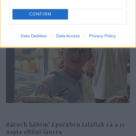
CONFIRM
Data Deletion
Data Access
Privacy Policy
Báruch háSém! Épségben találtak rá a 11
napja eltűnt lányra