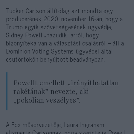
Tucker Carlson állítólag azt mondta egy
producerének 2020. november 16-án, hogy a
Trump egyik szövetségesének ügyvédje,
Sidney Powell „hazudik” arról, hogy
bizonyítéka van a választási csalásról – áll a
Dominion Voting Systems ügyvédei által
csütörtökön benyújtott beadványban.
Powellt emellett „irányíthatatlan
rakétának” nevezte, aki
„pokolian veszélyes”.
A Fox műsorvezetője, Laura Ingraham
elismerte Carlsonnak, hogy szerinte is Powell