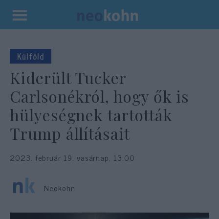
Kilépés
a
tartalomba
Külföld
Kiderült Tucker
Carlsonékról, hogy ők is
hülyeségnek tartották
Trump állításait
2023. február 19. vasárnap, 13:00
Neokohn