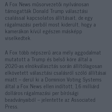
A Fox News műsorvezetői nyilvánosan
támogatták Donald Trump választási
csalással kapcsolatos állításait, de egy
rágalmazási perből most kiderült, hogy a
kamerákon kívül egészen másképp
viselkedtek.
A Fox több népszerű arca mély aggodalmat
mutatott a Trump és belső köre által a
2020-as elnökválasztás során állítólagosan
elkövetett választási csalásról szóló állításai
miatt – derül ki a Dominion Voting Systems
által a Fox News ellen indított, 1,6 milliárd
dolláros rágalmazási per bírósági
beadványaiból – jelentette az Associated
Press.