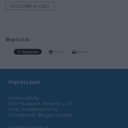
VOLODIMIR KLICSKO
Megosztás:
Print
Email
Impresszum
Szerkesztőség:
1037 Budapest, Seregély u. 17.
Email:
info@neokohn.hu
Főszerkesztő: Megyeri Jonatán
További információ »