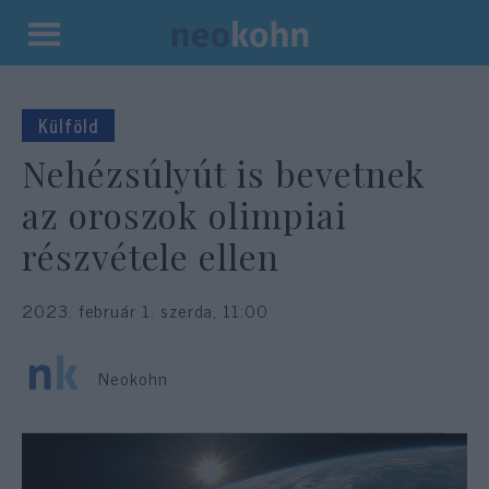
Kilépés
a
tartalomba
Külföld
Nehézsúlyút is bevetnek
az oroszok olimpiai
részvétele ellen
2023. február 1. szerda, 11:00
Neokohn