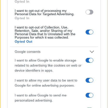
március 3-án vitatja meg a NOB-bal az „orosz
Opted In
kérdést”.
I want to opt-out of processing my
Personal Data for Targeted Advertising.
Opted In
I want to opt-out of Collection, Use,
Oroszország burkolt fenyegetést
Retention, Sale, and/or Sharing of my
küldött Izraelnek és az Egyesült
Personal Data that Is Unrelated with the
Államoknak
Purposes for which it was collected.
Opted Out
Google consents
I want to allow Google to enable storage
related to advertising like cookies on web or
device identifiers in apps.
I want to allow my user data to be sent to
Google for online advertising purposes.
I want to allow Google to send me
personalized advertising.