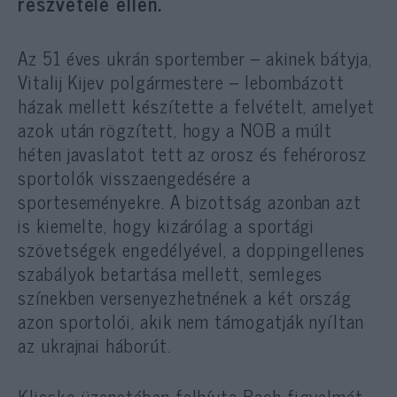
részvétele ellen.
Az 51 éves ukrán sportember – akinek bátyja,
Vitalij Kijev polgármestere – lebombázott
házak mellett készítette a felvételt, amelyet
azok után rögzített, hogy a NOB a múlt
héten javaslatot tett az orosz és fehérorosz
sportolók visszaengedésére a
sporteseményekre. A bizottság azonban azt
is kiemelte, hogy kizárólag a sportági
szövetségek engedélyével, a doppingellenes
szabályok betartása mellett, semleges
színekben versenyezhetnének a két ország
azon sportolói, akik nem támogatják nyíltan
az ukrajnai háborút.
Klicsko üzenetében felhívta Bach figyelmét,