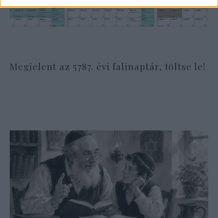
Megjelent az 5787. évi falinaptár, töltse le!