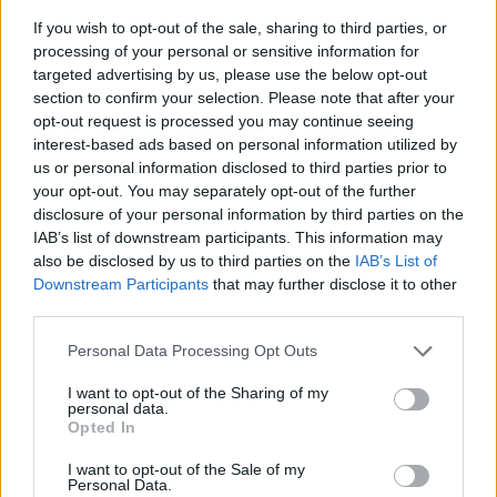
elkövetett bűncselekmények
If you wish to opt-out of the sale, sharing to third parties, or
olimpiai bajnokai.”
processing of your personal or sensitive information for
targeted advertising by us, please use the below opt-out
section to confirm your selection. Please note that after your
opt-out request is processed you may continue seeing
A NOB hétfői közleményében
interest-based ads based on personal information utilized by
visszautasította a Klicskóéhoz hasonló
us or personal information disclosed to third parties prior to
vádakat és kijelentette: kötelességének érzi,
your opt-out. You may separately opt-out of the further
disclosure of your personal information by third parties on the
hogy mind a 206 nemzet sportolóinak
IAB’s list of downstream participants. This information may
biztosítsa a békés körülmények közötti
also be disclosed by us to third parties on the
IAB’s List of
versenyzést. Emellett a bizottság azt is
Downstream Participants
that may further disclose it to other
kiemelte, hogy az alapvető emberi jogokat
third parties.
nem korlátozhatja az útlevélben feltüntetett
Please note that this website/app uses one or more Google
Personal Data Processing Opt Outs
nemzetiség.
services and may gather and store information including but
not limited to your visit or usage behaviour. You may click to
I want to opt-out of the Sharing of my
personal data.
grant or deny consent to Google and its third-party tags to
Opted In
A nyári olimpia sportágainak nemzetközi
use your data for below specified purposes in below Google
szövetségeit összefogó szervezet (ASOIF)
consent section.
I want to opt-out of the Sale of my
Personal Data.