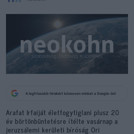
A legfrissebb hírekért kövessen minket a Google-ön!
Arafat Irfaiját életfogytiglani plusz 20
év börtönbüntetésre ítélte vasárnap a
jeruzsálemi kerületi bíróság Ori