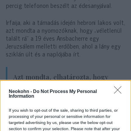
percig telefonon beszélt az édesanyjával.
Irfaija, aki a támadás idején hebroni lakos volt,
azt mondta a nyomozóknak, hogy „véletlenül
talált rá” a 19 éves Ansbacherre egy
Jeruzsálem melletti erdőben, ahol a lány egy
sziklán ült és a naplójába írt.
Azt mondta, elhatározta, hogy
közösülni fog vele, „akár
Neokohn -
Do Not Process My Personal
beleegyezik, akár nem”.
Information
If you wish to opt-out of the sale, sharing to third parties, or
Háromszor megszúrta Ansbachert, majd
processing of your personal or sensitive information for
targeted advertising by us, please use the below opt-out
amikor az a menekülni próbált, tovább szúrta
section to confirm your selection. Please note that after your