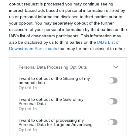
és a sáljával betömte a száját, mielőtt
opt-out request is processed you may continue seeing
összekötözte a kezét és megerőszakolta
interest-based ads based on personal information utilized by
volna.
us or personal information disclosed to third parties prior to
your opt-out. You may separately opt-out of the further
disclosure of your personal information by third parties on the
Miután Ansbacher meghalt, Irfaija
IAB’s list of downstream participants. This information may
also be disclosed by us to third parties on the
IAB’s List of
megsemmisítette a lány mobiltelefonját és
Downstream Participants
that may further disclose it to other
memóriakártyáját, hogy megnehezítse a
third parties.
holttest megtalálását.
Please note that this website/app uses one or more Google
Personal Data Processing Opt Outs
services and may gather and store information including but
not limited to your visit or usage behaviour. You may click to
I want to opt-out of the Sharing of my
personal data.
grant or deny consent to Google and its third-party tags to
Csak a nemi erőszak miatt
Opted In
use your data for below specified purposes in below Google
határolódtak el a palesztin
terrorszervezetek Ori gyilkosától
consent section.
I want to opt-out of the Sale of my
Personal Data.
Opted In
Ebben a cikkben a téma érzékenysége miatt
I want to opt-out of processing my
Personal Data for Targeted Advertising.
nem jelenítünk meg hirdetéseket.
Opted In