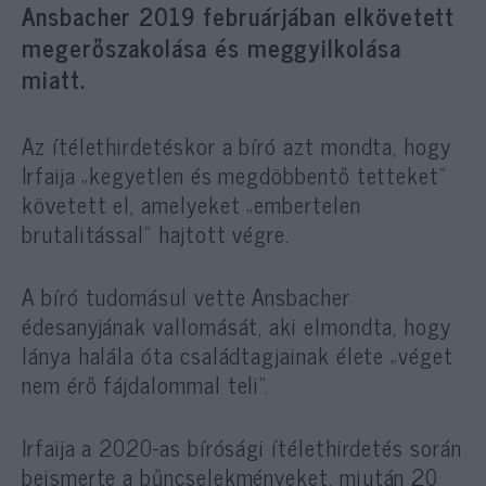
Ansbacher 2019 februárjában elkövetett
megerőszakolása és meggyilkolása
miatt.
Az ítélethirdetéskor a bíró azt mondta, hogy
Irfaija „kegyetlen és megdöbbentő tetteket”
követett el, amelyeket „embertelen
brutalitással” hajtott végre.
A bíró tudomásul vette Ansbacher
édesanyjának vallomását, aki elmondta, hogy
lánya halála óta családtagjainak élete „véget
nem érő fájdalommal teli”.
Irfaija a 2020-as bírósági ítélethirdetés során
beismerte a bűncselekményeket, miután 20