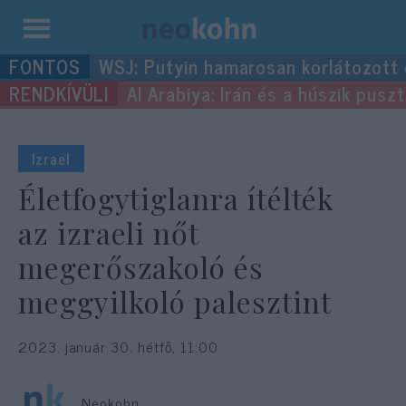
Kilépés
WSJ: Putyin hamarosan korlátozott
a
Al Arabiya: Irán és a húszik pus
tartalomba
Izrael
Életfogytiglanra ítélték
az izraeli nőt
megerőszakoló és
meggyilkoló palesztint
2023. január 30. hétfő, 11:00
Neokohn