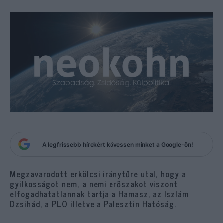
A legfrissebb hírekért kövessen minket a Google-ön!
Megzavarodott erkölcsi iránytűre utal, hogy a
gyilkosságot nem, a nemi erőszakot viszont
elfogadhatatlannak tartja a Hamasz, az Iszlám
Dzsihád, a PLO illetve a Palesztin Hatóság.