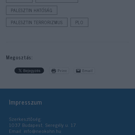
PALESZTIN HATÓSÁG
PALESZTIN TERRORIZMUS
PLO
Megosztás:
Print
Email
Impresszum
Szerkesztőség:
1037 Budapest, Seregély u. 17.
Email:
info@neokohn.hu