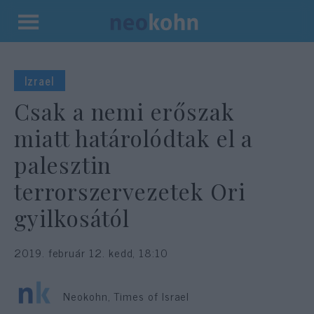
Kilépés
a
tartalomba
Izrael
Csak a nemi erőszak
miatt határolódtak el a
palesztin
terrorszervezetek Ori
gyilkosától
2019. február 12. kedd, 18:10
Neokohn, Times of Israel