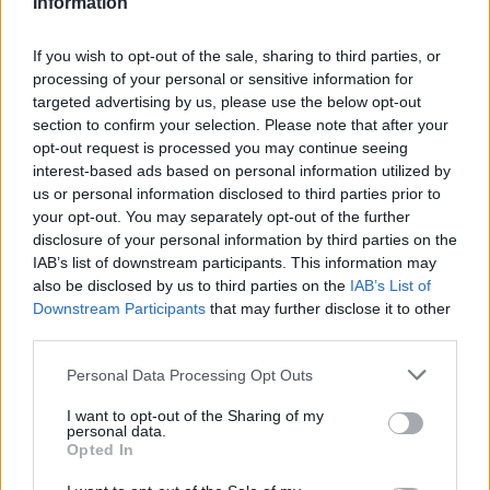
Information
A Hamasz és az Iszlám Dzsihád szervezet feltűnően
If you wish to opt-out of the sale, sharing to third parties, or
hallgat az ügyben, a Fatah egyik börtönbüntetését töltő
processing of your personal or sensitive information for
oszlopos tagja pedig nyíltan elítélte Irfaiya tettét,
targeted advertising by us, please use the below opt-out
hozzátéve, arra kérte a palesztin hatóságot, semmit se
section to confirm your selection. Please note that after your
fizessen a férfinek tettéért.
opt-out request is processed you may continue seeing
interest-based ads based on personal information utilized by
us or personal information disclosed to third parties prior to
„Soha nem fogadnánk el itt egy
your opt-out. You may separately opt-out of the further
hozzá hasonló embert. El kell
disclosure of your personal information by third parties on the
ítélni azért amit azzal a nővel
IAB’s list of downstream participants. This information may
also be disclosed by us to third parties on the
IAB’s List of
tett. Ha a közelünkbe kerül, senki
Downstream Participants
that may further disclose it to other
sem akadályozhatja meg, hogy
third parties.
valami baja essen.”
Please note that this website/app uses one or more Google
Personal Data Processing Opt Outs
services and may gather and store information including but
not limited to your visit or usage behaviour. You may click to
I want to opt-out of the Sharing of my
personal data.
grant or deny consent to Google and its third-party tags to
Ori Ansbacher meggyilkolása sokkolta Izraelt,
Opted In
use your data for below specified purposes in below Google
olyannyira, hogy a jobboldali politikusok a halálbüntetés
consent section.