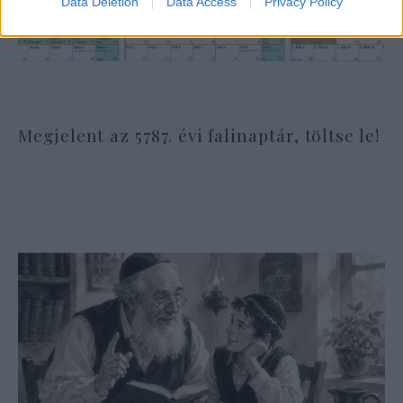
Data Deletion
Data Access
Privacy Policy
Megjelent az 5787. évi falinaptár, töltse le!