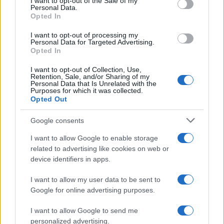
bevezetését is szorgalmazták a terroristákkal
I want to opt-out of the Sale of my
Personal Data.
kapcsolatban.
Opted In
Egy vasárnapi kabinetülésen Benjamin Netanjahu izraeli
I want to opt-out of processing my
elnök ígéretet tett arra, hogy foganatosítani fogja azt a
Personal Data for Targeted Advertising.
Opted In
júliusban elfogadott törvényt, mely felhatalmazza az
izraeli kormányt a Palesztin Hatóság számára
I want to opt-out of Collection, Use,
folyósított adókifizetésekből levonni az általuk
Retention, Sale, and/or Sharing of my
terroristáknak és családjaiknak kifizetett támogatási
Personal Data that Is Unrelated with the
Purposes for which it was collected.
összegeket.
Opted Out
Google consents
I want to allow Google to enable storage
related to advertising like cookies on web or
device identifiers in apps.
I want to allow my user data to be sent to
Google for online advertising purposes.
I want to allow Google to send me
personalized advertising.