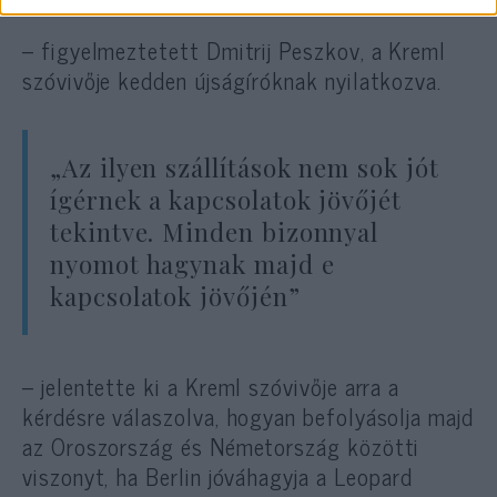
– figyelmeztetett Dmitrij Peszkov, a Kreml
szóvivője kedden újságíróknak nyilatkozva.
„Az ilyen szállítások nem sok jót
ígérnek a kapcsolatok jövőjét
tekintve. Minden bizonnyal
nyomot hagynak majd e
kapcsolatok jövőjén”
– jelentette ki a Kreml szóvivője arra a
kérdésre válaszolva, hogyan befolyásolja majd
az Oroszország és Németország közötti
viszonyt, ha Berlin jóváhagyja a Leopard