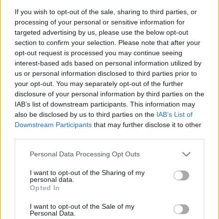
a német gyártótól vásárolt
If you wish to opt-out of the sale, sharing to third parties, or
harckocsik továbbadását.
processing of your personal or sensitive information for
targeted advertising by us, please use the below opt-out
section to confirm your selection. Please note that after your
opt-out request is processed you may continue seeing
A döntést hetekig folytatott belső
interest-based ads based on personal information utilized by
egyeztetés és nyilvános vita előzte meg.
us or personal information disclosed to third parties prior to
your opt-out. You may separately opt-out of the further
disclosure of your personal information by third parties on the
IAB’s list of downstream participants. This information may
also be disclosed by us to third parties on the
IAB’s List of
Mázli: Nem cél a harmadik
Downstream Participants
that may further disclose it to other
világháború kirobbantása
third parties.
Please note that this website/app uses one or more Google
Personal Data Processing Opt Outs
services and may gather and store information including but
Andrij Melnyik ukrán külügyminiszter-
not limited to your visit or usage behaviour. You may click to
I want to opt-out of the Sharing of my
helyettes, korábbi berlini nagykövet az ntv
personal data.
grant or deny consent to Google and its third-party tags to
Opted In
német hírtelevíziónak nyilatkozva
use your data for below specified purposes in below Google
consent section.
hangsúlyozta, hogy a védekezés támogatása
I want to opt-out of the Sale of my
Personal Data.