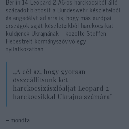
Berlin 14 Leopard 2 A6-os harckocsiból álló
századot biztosít a Bundeswehr készleteiből,
és engedélyt ad arra is, hogy más európai
országok saját készleteikből harckocsikat
küldjenek Ukrajnának – közölte Steffen
Hebestreit kormányszóvivő egy
nyilatkozatban.
„A cél az, hogy gyorsan
összeállítsunk két
harckocsizászlóaljat Leopard 2
harckocsikkal Ukrajna számára”
– mondta.