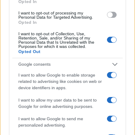
modern nyugati harckocsikkal csak a számos
Opted In
szükséges lépés egyike, és következő
I want to opt-out of processing my
lépésként az ukrán haditengerészetet is meg
Personal Data for Targeted Advertising.
Opted In
kell erősíteni.
I want to opt-out of Collection, Use,
Retention, Sale, and/or Sharing of my
Personal Data that Is Unrelated with the
Purposes for which it was collected.
Ukrajnának hadihajókra és
Opted Out
tengeralattjárókra is szüksége
Google consents
van nyugati támogatóitól, hogy
megvédhesse igen hosszú fekete-
I want to allow Google to enable storage
related to advertising like cookies on web or
tengeri partvonalát és
device identifiers in apps.
megakadályozhassa az újabb
orosz tengeri támadásokat
I want to allow my user data to be sent to
Google for online advertising purposes.
I want to allow Google to send me
– mondta a diplomata, és hozzátette:
personalized advertising.