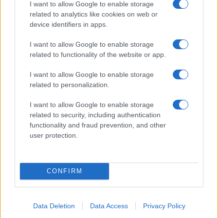
I want to allow Google to enable storage
related to analytics like cookies on web or
a háborúnak még messze nincs
device identifiers in apps.
vége, Oroszország „nagyon erős
I want to allow Google to enable storage
ellenfél”, és hadiipara „teljes
related to functionality of the website or app.
gőzzel termeli a fegyvereket”.
I want to allow Google to enable storage
related to personalization.
Amint korábban
megírtuk
, az oroszok szerint
I want to allow Google to enable storage
related to security, including authentication
nem jó ötlet a német tankok megjelenése
functionality and fraud prevention, and other
Ukrajnában.
user protection.
A Leopard harckocsik Ukrajnába
CONFIRM
szállítása nem tesz majd jót az
orosz-német kapcsolatoknak
Data Deletion
Data Access
Privacy Policy