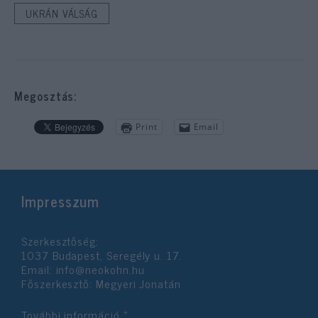
UKRÁN VÁLSÁG
Megosztás:
Print
Email
Impresszum
Szerkesztőség:
1037 Budapest, Seregély u. 17.
Email:
info@neokohn.hu
Főszerkesztő: Megyeri Jonatán
További információ »