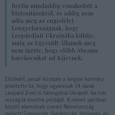
Berlin mindaddig vonakodott a
biztosításuktól, és addig nem
adta meg az engedélyt
Lengyelországnak, hogy
Leopárdjait Ukrajnába küldje,
amíg az Egyesült Államok meg
nem ígérte, hogy előbb Abrams
harckocsikat ad Kijevnek.
Elsőként, január közepén a lengyel kormány
jelentette be, hogy ugyancsak 14 darab
Leopard 2-vel is támogatná Ukrajnát, ha más
országok követik példáját. A német sajtóban
közölt elemzések szerint Németország
mellett Finnország, Svédország, Hollandia, és