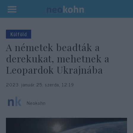
Kilépés
a
tartalomba
Külföld
A németek beadták a
derekukat, mehetnek a
Leopardok Ukrajnába
2023. január 25. szerda, 12:19
Neokohn