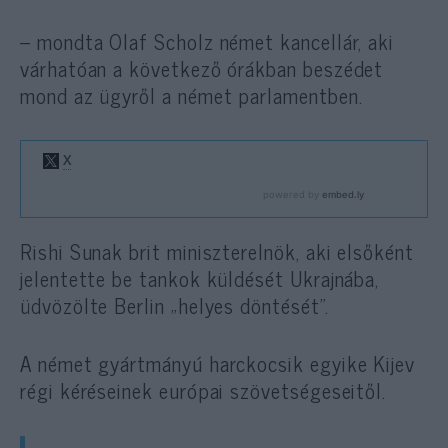
– mondta Olaf Scholz német kancellár, aki
várhatóan a következő órákban beszédet
mond az ügyről a német parlamentben.
Rishi Sunak brit miniszterelnök, aki elsőként
jelentette be tankok küldését Ukrajnába,
üdvözölte Berlin „helyes döntését”.
A német gyártmányú harckocsik egyike Kijev
régi kéréseinek európai szövetségeseitől.