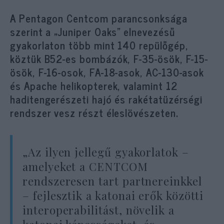
A Pentagon Centcom parancsonksága
szerint a „Juniper Oaks” elnevezésű
gyakorlaton több mint 140 repülőgép,
köztük B52-es bombázók, F-35-ösök, F-15-
ösök, F-16-osok, FA-18-asok, AC-130-asok
és Apache helikopterek, valamint 12
haditengerészeti hajó és rakétatüzérségi
rendszer vesz részt éleslövészeten.
„Az ilyen jellegű gyakorlatok –
amelyeket a CENTCOM
rendszeresen tart partnereinkkel
– fejlesztik a katonai erők közötti
interoperabilitást, növelik a