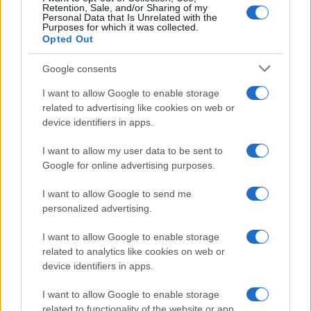
Szíriával, amelyről Irán
Retention, Sale, and/or Sharing of my
Personal Data that Is Unrelated with the
legmagasabb rangú katonai
Purposes for which it was collected.
Opted Out
parancsnoka azt mondta, hogy
„élen jár Palesztina
Google consents
támogatásában a cionista rezsim
I want to allow Google to enable storage
ellen”
related to advertising like cookies on web or
device identifiers in apps.
I want to allow my user data to be sent to
– írja az iráni félhivatalos Tasnim
Google for online advertising purposes.
hírügynökség.
I want to allow Google to send me
personalized advertising.
I want to allow Google to enable storage
Nagyszabású izraeli-arab-amerikai
related to analytics like cookies on web or
hadgyakorlat kezdődött a Perzsa-
device identifiers in apps.
öbölben
I want to allow Google to enable storage
related to functionality of the website or app.