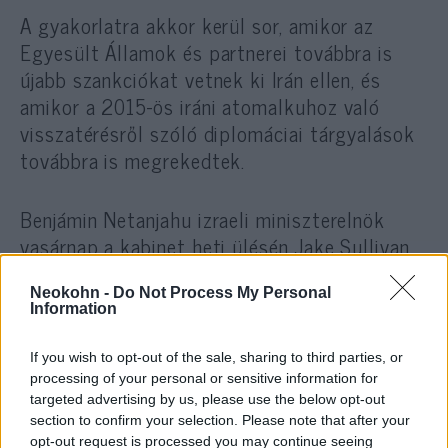
A gyakorlatra akkor kerül sor, amikor az
Egyesült Államok és partnerei továbbra is
újabb szankciókat vetnek ki Irán ellen, és
amikor a 2015-ös iráni atomalkuhoz való
visszatérésről szóló diplomáciai tárgyalások
továbbra is megrekedtek.
Benjámin Netanjahu izraeli miniszterelnök
vasárnap a kabinet heti ülésén Jake Sullivan
amerikai nemzetbiztonsági tanácsadó múlt
heti izraeli látogatását követően elmondta,
Neokohn -
Do Not Process My Personal
Information
hogy megbeszéléseik középpontjában Iránnak
a regionális biztonságra jelentett veszélye
If you wish to opt-out of the sale, sharing to third parties, or
állt.
processing of your personal or sensitive information for
targeted advertising by us, please use the below opt-out
section to confirm your selection. Please note that after your
opt-out request is processed you may continue seeing