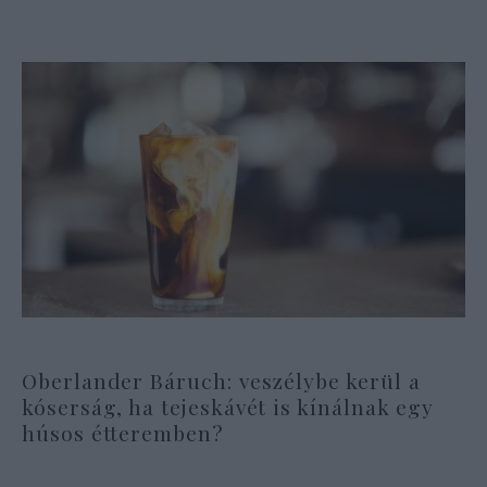
Oberlander Báruch: veszélybe kerül a
kóserság, ha tejeskávét is kínálnak egy
húsos étteremben?