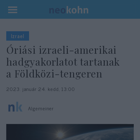
Kilépés
a
tartalomba
Izrael
Óriási izraeli-amerikai
hadgyakorlatot tartanak
a Földközi-tengeren
2023. január 24. kedd, 13:00
Algemeiner