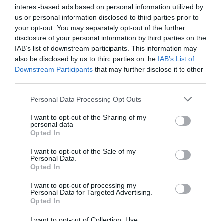
„Azt kell mondanom, hogy a
interest-based ads based on personal information utilized by
megbeszélésekkel kapcsolatban
us or personal information disclosed to third parties prior to
your opt-out. You may separately opt-out of the further
lenyűgözött, hogy őszinte és
disclosure of your personal information by third parties on the
kölcsönös a szándék arra, hogy
IAB’s list of downstream participants. This information may
also be disclosed by us to third parties on the
IAB’s List of
megegyezésre jussunk ebben a
Downstream Participants
that may further disclose it to other
kérdésben, amely döntő
third parties.
fontosságú az állam biztonsága
Please note that this website/app uses one or more Google
Personal Data Processing Opt Outs
szempontjából”
services and may gather and store information including but
not limited to your visit or usage behaviour. You may click to
I want to opt-out of the Sharing of my
personal data.
grant or deny consent to Google and its third-party tags to
Opted In
use your data for below specified purposes in below Google
– mondta Netanjahu.
consent section.
I want to opt-out of the Sale of my
Personal Data.
Opted In
Irán a maga részéről hétfőn
I want to opt-out of processing my
Personal Data for Targeted Advertising.
közölte, hogy közös
Opted In
hadgyakorlatokat javasol
I want to opt-out of Collection, Use,