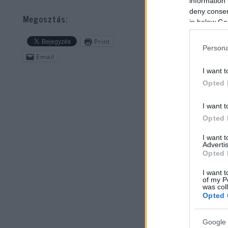
emí
information 
osz
deny consent
Megosztás:
in below Go
nov
Print
Persona
Ugy
Email
Az 
I want t
kap
Opted 
I want t
Bah
Opted 
ügy
I want 
Egy
Advertis
Opted 
Ben
I want t
of my P
min
was col
meg
Opted 
Gan
Google 