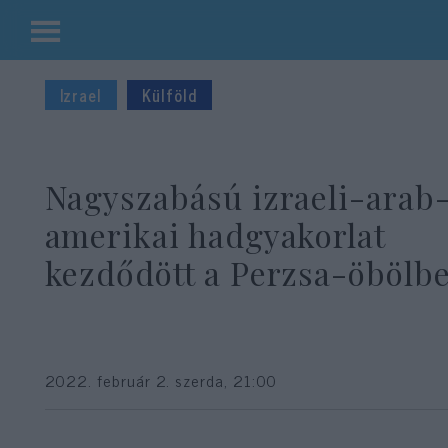
Kilépés
a
Izrael
Külföld
tartalomba
Nagyszabású izraeli-arab
amerikai hadgyakorlat
kezdődött a Perzsa-öbölb
2022. február 2. szerda, 21:00