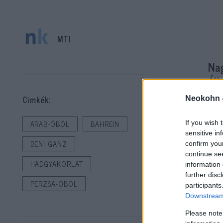
MTI
Na
Áll
or
Cimkék:
Neokohn 
di
ARAB-ÖBÖL
BAHREIN
If you wish 
sensitive in
A N
BENI GANZ
confirm you
man
continue se
HADGYAKORLAT
nyo
information 
further disc
int
PERZSA-ÖBÖL
participants
Downstream 
Izr
Please note