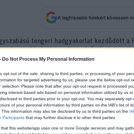
A legfrissebb hírekért kövessen m
gyszabású tengeri hadgyakorlat kezdődött a 
amok vezetésével, amelyen első alkalommal ve
szágokkal együtt, mint például Szaúd-Arábia
-
Do Not Process My Personal Information
plomáciai kapcsolata nincs – ismertették sze
to opt-out of the sale, sharing to third parties, or processing of your per
formation for targeted advertising by us, please use the below opt-out s
emzetközi Tengeri Gyakorlat 2022 (International 
r selection. Please note that after your opt-out request is processed y
ővert a jemeni polgárháború körüli feszültségek k
eing interest-based ads based on personal information utilized by us or
mán, hogy az Irán támogatását élvező síita húszi
disclosed to third parties prior to your opt-out. You may separately opt-
losure of your personal information by third parties on the IAB’s list of
éztek az Egyesült Arab Emírségek ellen.
. This information may also be disclosed by us to third parties on the
IA
Participants
that may further disclose it to other third parties.
ael 2020-ban amerikai közvetítéssel normalizálta d
 that this website/app uses one or more Google services and may gath