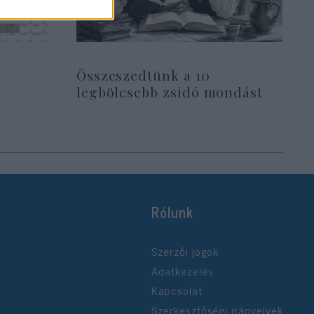
Összeszedtünk a 10
legbölcsebb zsidó mondást
Rólunk
Szerzői jogok
Adatkezelés
Kapcsolat
Szerkesztőségi irányelvek