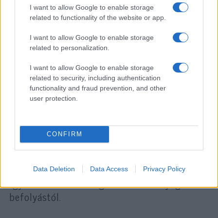
Államok nem elég erős ahhoz,
I want to allow Google to enable storage
hogy érvényre juttassa a
related to functionality of the website or app.
dominálás, valamint Oroszország
I want to allow Google to enable storage
és Kína megfékezésének
related to personalization.
irányvonalát. Ehhez a nyugati
I want to allow Google to enable storage
tábor teljes mozgósítására van
related to security, including authentication
szükség”
functionality and fraud prevention, and other
user protection.
– fogalmazott.
CONFIRM
Elismerte, hogy Kína sokkal mélyebben
integrálódott a globalizációs folyamatokba,
Data Deletion
Data Access
Privacy Policy
így ott nehezebb megszabadulni a nyugati
befolyástól.