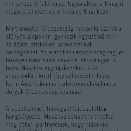
militarizáció felé halad. Ugyanakkor a Nyugat
megpróbál éket verni India és Kína közé.
Mint mondta, Oroszország mindenki számára
előnyös alapokon igyekszik együttműködni
az ázsiai, afrikai és latin-amerikai
országokkal. Az arabokat Oroszország régi és
hűséges barátainak nevezte, akik megértik,
hogy Moszkva egy új demokratikus
világrendért küzd. Úgy vélekedett, hogy
Latin-Amerikában is kedvezően alakulnak a
dolgok Oroszország számára.
A posztszovjet térséggel kapcsolatban
hangsúlyozta: Moszkva soha nem tiltotta
meg ottani partnereinek, hogy másokkal