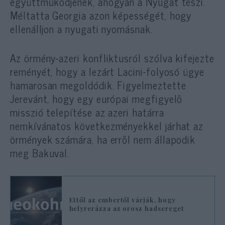
együttműködjenek, ahogyan a Nyugat teszi.
Méltatta Georgia azon képességét, hogy
ellenálljon a nyugati nyomásnak.
Az örmény-azeri konfliktusról szólva kifejezte
reményét, hogy a lezárt Lacini-folyosó ügye
hamarosan megoldódik. Figyelmeztette
Jerevánt, hogy egy európai megfigyelő
misszió telepítése az azeri határra
nemkívánatos következményekkel járhat az
örmények számára, ha erről nem állapodik
meg Bakuval.
Ettől az embertől várják, hogy
helyrerázza az orosz hadsereget