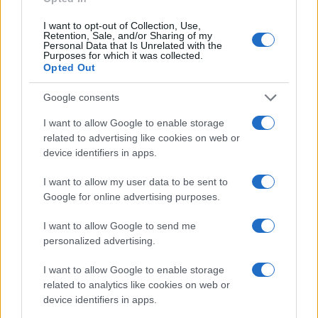
a Sanghaji Együttműködési Szervezetben és a
BRICS-ben, valamint Kína Egy övezet, egy út
I want to opt-out of Collection, Use,
Retention, Sale, and/or Sharing of my
kezdeményezésén belül koordinálják
Personal Data that Is Unrelated with the
Purposes for which it was collected.
tevékenységüket, és közös hadgyakorlatokat
Opted Out
is tartanak. Hibának nevezte az amerikaiak és
Google consents
az európaiak arra irányuló kísérleteit, hogy
Oroszországot és Kínát egyszerre próbálják
I want to allow Google to enable storage
related to advertising like cookies on web or
meg feltartóztatni.
device identifiers in apps.
I want to allow my user data to be sent to
„Az Egyesült Államok ezt egyedül
Google for online advertising purposes.
nem tudná csinálni. Nem
I want to allow Google to send me
véletlen, hogy rabszolgává tették
personalized advertising.
Európát, ezt teszik Japánnal, és
I want to allow Google to enable storage
be akarják vonni Indonéziát,
related to analytics like cookies on web or
Kanadát, Dél-Koreát. Az Egyesült
device identifiers in apps.