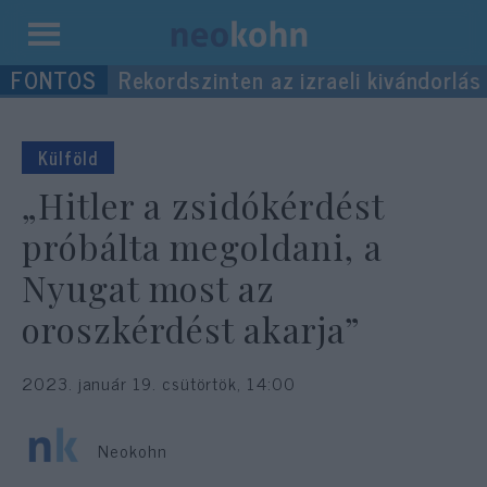
Kilépés
Rekordszinten az izraeli kivándorlás
a
tartalomba
Külföld
„Hitler a zsidókérdést
próbálta megoldani, a
Nyugat most az
oroszkérdést akarja”
2023. január 19. csütörtök, 14:00
Neokohn