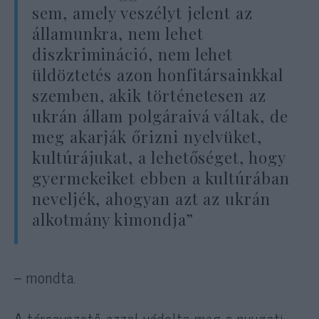
sem, amely veszélyt jelent az
államunkra, nem lehet
diszkrimináció, nem lehet
üldöztetés azon honfitársainkkal
szemben, akik történetesen az
ukrán állam polgáraivá váltak, de
meg akarják őrizni nyelvüket,
kultúrájukat, a lehetőséget, hogy
gyermekeiket ebben a kultúrában
neveljék, ahogyan azt az ukrán
alkotmány kimondja”
– mondta.
A tárcavezető azzal vádolta meg a nyugati