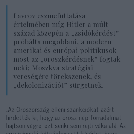
Lavrov eszmefuttatása
értelmében míg Hitler a múlt
század közepén a „zsidókérdést”
próbálta megoldani, a modern
amerikai és európai politikusok
most az „oroszkérdésnek” fogtak
neki; Moszkva stratégiai
vereségére törekszenek, és
„dekolonizációt” sürgetnek.
„Az Oroszország elleni szankciókat azért
hirdették ki, hogy az orosz nép forradalmat
hajtson végre, ezt senki sem rejti véka alá. Az
arra irányuló kétségbeesett kísérlet, hogy