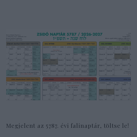
Megjelent az 5787. évi falinaptár, töltse le!