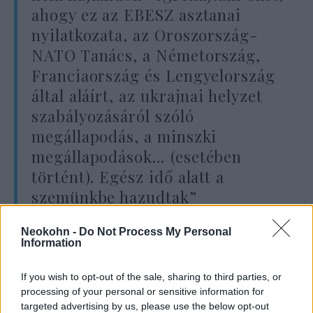
ahogy ez az EBESZ asztanai
nyilatkozata, az Oroszország-
NATO Tanács, a Németország,
Franciaország és Lengyelország
által aláírt, az ukrajnai helyzet
szabályozásáról szóló
megállapodás, a minszki
megállapodások… (esetében
történt). Egész idő alatt a
szemünkbe hazudtak”
Neokohn -
Do Not Process My Personal
Information
– hangsúlyozta Lavrov.
If you wish to opt-out of the sale, sharing to third parties, or
processing of your personal or sensitive information for
targeted advertising by us, please use the below opt-out