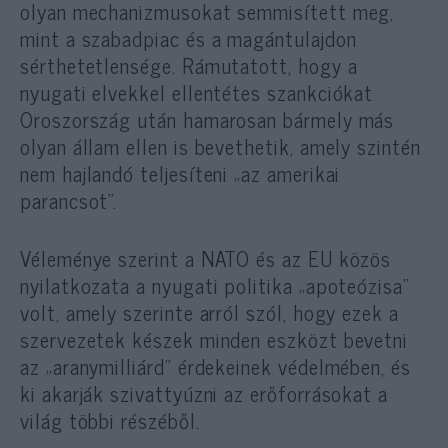
olyan mechanizmusokat semmisített meg,
mint a szabadpiac és a magántulajdon
sérthetetlensége. Rámutatott, hogy a
nyugati elvekkel ellentétes szankciókat
Oroszország után hamarosan bármely más
olyan állam ellen is bevethetik, amely szintén
nem hajlandó teljesíteni „az amerikai
parancsot”.
Véleménye szerint a NATO és az EU közös
nyilatkozata a nyugati politika „apoteózisa”
volt, amely szerinte arról szól, hogy ezek a
szervezetek készek minden eszközt bevetni
az „aranymilliárd” érdekeinek védelmében, és
ki akarják szivattyúzni az erőforrásokat a
világ többi részéből.