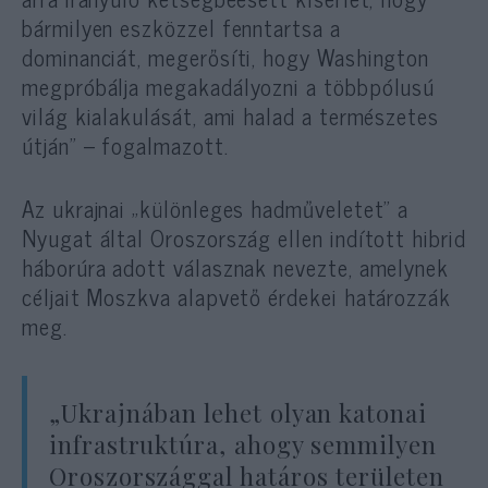
bármilyen eszközzel fenntartsa a
dominanciát, megerősíti, hogy Washington
megpróbálja megakadályozni a többpólusú
világ kialakulását, ami halad a természetes
útján” – fogalmazott.
Az ukrajnai „különleges hadműveletet” a
Nyugat által Oroszország ellen indított hibrid
háborúra adott válasznak nevezte, amelynek
céljait Moszkva alapvető érdekei határozzák
meg.
„Ukrajnában lehet olyan katonai
infrastruktúra, ahogy semmilyen
Oroszországgal határos területen