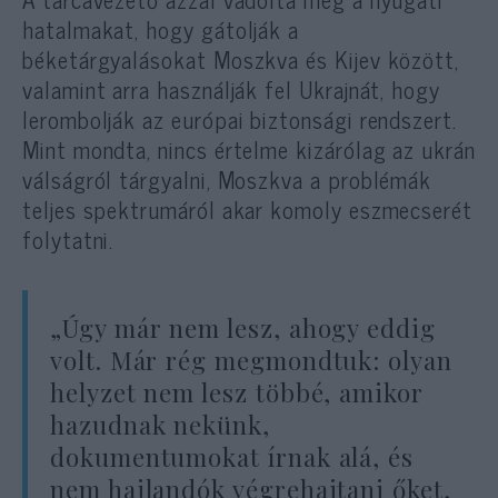
hatalmakat, hogy gátolják a
béketárgyalásokat Moszkva és Kijev között,
valamint arra használják fel Ukrajnát, hogy
lerombolják az európai biztonsági rendszert.
Mint mondta, nincs értelme kizárólag az ukrán
válságról tárgyalni, Moszkva a problémák
teljes spektrumáról akar komoly eszmecserét
folytatni.
„Úgy már nem lesz, ahogy eddig
volt. Már rég megmondtuk: olyan
helyzet nem lesz többé, amikor
hazudnak nekünk,
dokumentumokat írnak alá, és
nem hajlandók végrehajtani őket,