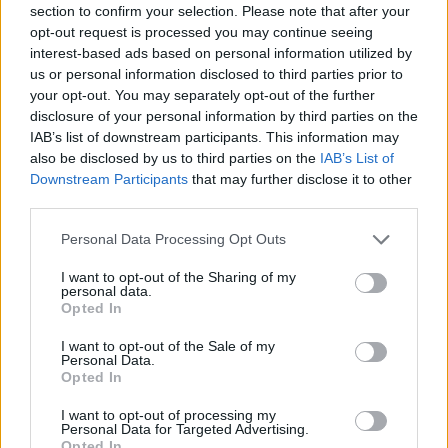
Oroszország Ukrajna miatt zárta ki a
section to confirm your selection. Please note that after your
tárgyalások lehetőségét
opt-out request is processed you may continue seeing
interest-based ads based on personal information utilized by
us or personal information disclosed to third parties prior to
your opt-out. You may separately opt-out of the further
Azt mondta, Moszkva és Peking
disclosure of your personal information by third parties on the
együttműködése szépen alakul, amely nem
IAB’s list of downstream participants. This information may
egy szövetség,
also be disclosed by us to third parties on the
IAB’s List of
Downstream Participants
that may further disclose it to other
third parties.
„de erősebb egy szövetségnél. A
Please note that this website/app uses one or more Google
Personal Data Processing Opt Outs
services and may gather and store information including but
kétoldalú kapcsolatot bizalom-
not limited to your visit or usage behaviour. You may click to
I want to opt-out of the Sharing of my
és tiszteletteljesként jellemezte,
personal data.
grant or deny consent to Google and its third-party tags to
Opted In
olyannak, amely az érdekek
use your data for below specified purposes in below Google
consent section.
I want to opt-out of the Sale of my
egyensúlyán alapul.”
Personal Data.
Opted In
I want to opt-out of processing my
Mint mondta, a felek különösen az ENSZ-ben,
Personal Data for Targeted Advertising.
Opted In