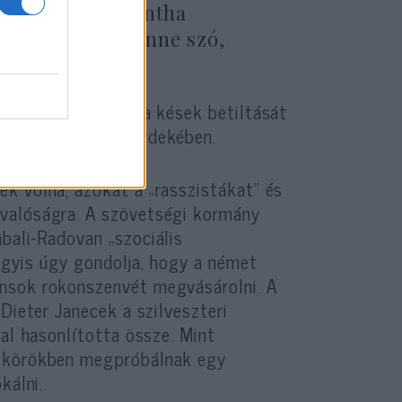
 úgy tettek, mintha
n őrületéről lenne szó,
ilyen alapon akár a kések betiltását
k megelőzésének érdekében.
k volna, azokat a „rasszistákat” és
valóságra. A szövetségi kormány
bali-Radovan „szociális
agyis úgy gondolja, hogy a német
nsok rokonszenvét megvásárolni. A
Dieter Janecek a szilveszteri
kal hasonlította össze. Mint
s körökben megpróbálnak egy
kálni.