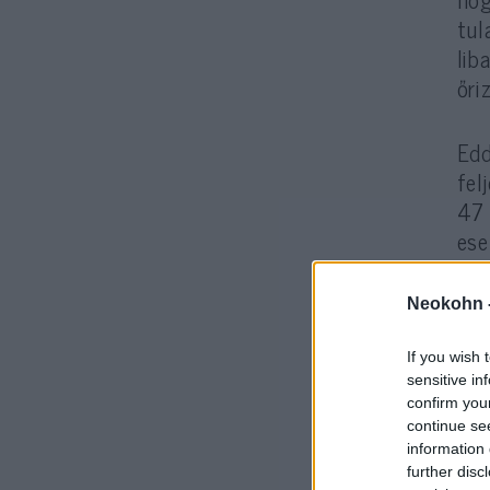
tul
lib
őri
Edd
fel
47 
ese
Neokohn 
If you wish 
sensitive in
confirm you
continue se
information 
further disc