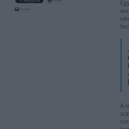
Egy
Print
ese
Email
rak
hoz
A r
sza
sze
hog