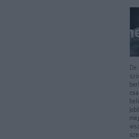
De 
szo
ber
csa
bel
job
meg
vis
sze