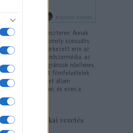
Krisztina Koenen
 mint ezen a szilveszteren. Annak
t ünneplő nőkre, komoly szexuális
nnek ellenére nem érkezett erre az
tőjogi válasz. A rendszermédia, az
adni, hogy itt a migránsok nőellenes
ól lenne szó, holott filmfelvételek
seményekről. A német állam
 támadásával szemben, és ezen a
zott.
nyekben a politikai vezetés
 tagadták az