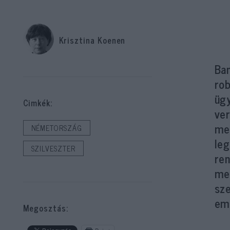
Krisztina Koenen
Ban
ro
ügy
Cimkék:
ver
me
NÉMETORSZÁG
leg
SZILVESZTER
ren
me
sze
em
Megosztás: