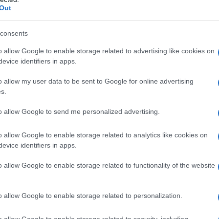
államcsíny margójára
Out
consents
 2016 szilveszterén történtek hasonló atrocitások,
o allow Google to enable storage related to advertising like cookies on
evice identifiers in apps.
jén Kölnben több mint ezer migráns támadott az ot
adásokra, zaklatásokra és rablásokra került sor. E
o allow my user data to be sent to Google for online advertising
szakhullámra komolyan vehető politikai vagy bünte
s.
ami szervek és a politikusok hetekig próbálták tag
to allow Google to send me personalized advertising.
s az őket kísérő német férfiak elleni – agressziójár
nagyon pontos tanúbeszámolók léteztek a kölni e
o allow Google to enable storage related to analytics like cookies on
korlatilag kapitulált a migráns férfiak nők elleni
evice identifiers in apps.
llítottságon az elmúlt hat évben semmi sem válto
o allow Google to enable storage related to functionality of the website
Ezért a legriasztóbb a szilveszteri esemé
o allow Google to enable storage related to personalization.
és a rendszermédia válasza volt. Napokig
o allow Google to enable storage related to security, including