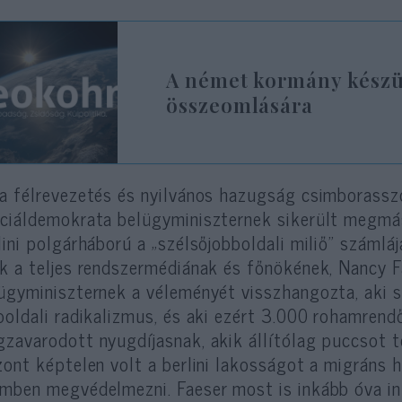
A német kormány készül
összeomlására
a félrevezetés és nyilvános hazugság csimborasszó
ciáldemokrata belügyminiszternek sikerült megmász
lini polgárháború a „szélsőjobboldali miliő” száml
k a teljes rendszermédiának és főnökének, Nancy 
ügyminiszternek a véleményét visszhangozta, aki s
boldali radikalizmus, és aki ezért 3.000 rohamrend
zavarodott nyugdíjasnak, akik állítólag puccsot t
zont képtelen volt a berlini lakosságot a migráns
mben megvédelmezni. Faeser most is inkább óva int