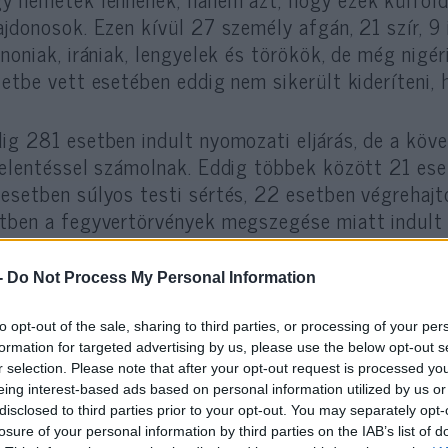
ajdonosok. Ezen kívül 27 személy afgán, 21 szír, 9 
anoniak, irániak, lengyelek és törökök, de még nigér
zetbe vett esetében eddig nem sikerült kideríteni,
ig 281 esetben indult nyomozati eljárás, de a kö
jelentéssel számolnak. Eddig többek között 21 es
esetben súlyos testi sértés, 22 esetben végrehajt
tben a fegyvertörvények megszegése miatt indult e
-
Do Not Process My Personal Information
Szilveszter éjszakáján eddig példátlan 
milyen agresszív gyűlölettel viseltetnek 
to opt-out of the sale, sharing to third parties, or processing of your per
formation for targeted advertising by us, please use the below opt-out s
és a német állammal szemben. Megvetik ez
r selection. Please note that after your opt-out request is processed y
az itt honos életmódot és azt a társadalma
eing interest-based ads based on personal information utilized by us or
nélkül befogadta őket és luxusszintű ellá
disclosed to third parties prior to your opt-out. You may separately opt-
losure of your personal information by third parties on the IAB’s list of