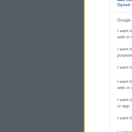
Opted 
Google 
Már
I want t
web or d
ide
tám
I want t
erő
purpose
áll
I want 
– é
és 
I want t
gya
web or d
beá
I want t
or app.
I want t
I want t