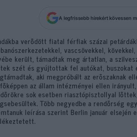
A legfrissebb hírekért kövessen m
dákba verődött fiatal férfiak százai petárdák
bbanószerkezetekkel, vascsövekkel, kövekkel,
ébe került, támadtak meg ártatlan, a szilves
tek szét és gyújtottak fel autókat, buszokat 
gtámadtak, aki megpróbált az erőszaknak elle
főképpen az állam intézményei ellen irányult
dőrökre sok esetben riasztópisztollyal lőtte
gsebesültek. Több negyedbe a rendőrség egyá
mtanuk leírása szerint Berlin január elsején
lékeztetett.