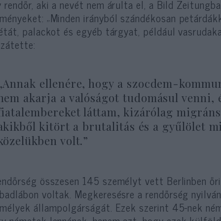
 rendőr, aki a nevét nem árulta el, a Bild Zeitungban
ményeket: „Minden irányból szándékosan petárdák
étát, palackot és egyéb tárgyat, például vasrudaka
zátette:
„Annak ellenére, hogy a szocdem-kommun
nem akarja a valóságot tudomásul venni, 
fiatalembereket láttam, kizárólag migrán
akikből kitört a brutalitás és a gyűlölet m
közelükben volt.”
endőrség összesen 145 személyt vett Berlinben őr
badlábon voltak. Megkeresésre a rendőrség nyilván
mélyek állampolgárságát. Ezek szerint 45-nek néme
y németek lennének, hanem azt, hogy ezek külföld