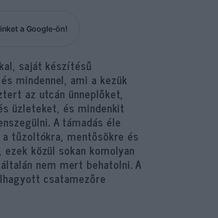
inket a Google-ön!
kal, saját készítésű
 és mindennel, ami a kezük
ztert az utcán ünneplőket,
és üzleteket, és mindenkit
nszegülni. A támadás éle
, a tűzoltókra, mentősökre és
k, ezek közül sokan komolyan
ltalán nem mert behatolni. A
 elhagyott csatamezőre