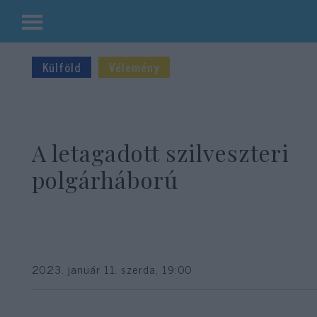
Kilépés
a
Külföld
Vélemény
tartalomba
A letagadott szilveszteri
polgárháború
2023. január 11. szerda, 19:00