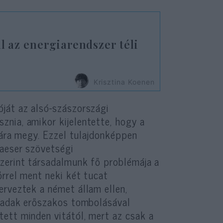
 az energiarendszer téli
Krisztina Koenen
ját az alsó-szászországi
nia, amikor kijelentette, hogy a
ájára megy. Ezzel tulajdonképpen
Faeser szövetségi
zerint társadalmunk fő problémája a
őrrel ment neki két tucat
erveztek a német állam ellen,
 hadak erőszakos tombolásával
ett minden vitától, mert az csak a