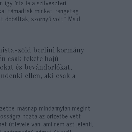
 így írta le a szilveszteri
kal támadtak minket, rengeteg
t dobáltak, szörnyű volt.” Majd
ista-zöld berlini kormány
én csak fekete hajú
sokat és bevándorlókat,
indenki ellen, aki csak a
izetbe, másnap mindannyian megint
osságra hozta az őrizetbe vett
t útlevele van, ami nem azt jelenti,
i származású német útlevél-