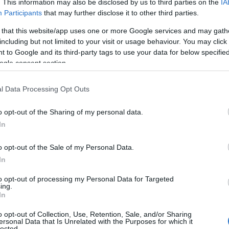
. This information may also be disclosed by us to third parties on the
IA
Participants
that may further disclose it to other third parties.
egvetés és az adományok élvezete, sőt kikényszer
 that this website/app uses one or more Google services and may gath
másnak, éppen ellenkezőleg: A főként iszlám ors
including but not limited to your visit or usage behaviour. You may click 
etországot kezdettől fogva zsákmánynak tekinte
 to Google and its third-party tags to use your data for below specifi
alommal bizonyítani igyekeznek. Ehhez tartozik a 
ogle consent section.
ablása és az uralkodó klánok kriminális tevékenysé
l Data Processing Opt Outs
lást, fosztogatást, illegális szerencsejátékok sze
a nőkkel való kereskedelmet. Tudatosan azt a célt
o opt-out of the Sharing of my personal data.
sadalmat, és ebből a törekvésből magyarázható az á
In
lyet minden lehető alkalommal erőszakos tettekkel
vetlen célcsoportot a tűzoltók, mentők és rendőrö
o opt-out of the Sale of my Personal Data.
sadalom szétzúzása – amint alkalom nyílik rá akár a
In
to opt-out of processing my Personal Data for Targeted
ing.
In
o opt-out of Collection, Use, Retention, Sale, and/or Sharing
Jogállamiság német mód
ersonal Data that Is Unrelated with the Purposes for which it
lected.