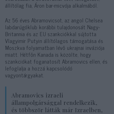
állítólag fia, Áron bar-micvója alkalmából.
Az 56 éves Abramovicsot, az angol Chelsea
labdarúgóklub korábbi tulajdonosát Nagy-
Britannia és az EU szankciókkal sújtotta
Vlagyimir Putyin állítólagos támogatása és
Moszkva folyamatban lévő ukrajnai inváziója
miatt. Hétfőn Kanada is közölte, hogy
szankciókat foganatosít Abramovics ellen, és
lefoglalja a hozzá kapcsolódó
vagyontárgyakat.
Abramovics izraeli
állampolgársággal rendelkezik,
és többször látták már Izraelben,