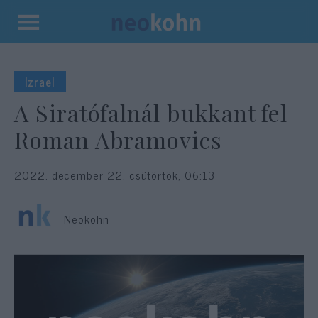
Kilépés
a
tartalomba
Izrael
A Siratófalnál bukkant fel
Roman Abramovics
2022. december 22. csütörtök, 06:13
Neokohn