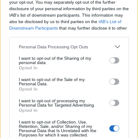
konfliktust.
your opt-out. You may separately opt-out of the further
disclosure of your personal information by third parties on the
IAB’s list of downstream participants. This information may
2018-ban vette fel az izraeli
also be disclosed by us to third parties on the
IAB’s List of
állampolgárságot, bár nem világos, hogy
Downstream Participants
that may further disclose it to other
mennyi időt tölt az országban. Utoljára akkor
third parties.
látták Izraelben, amikor márciusban elhagyta
Please note that this website/app uses one or more Google
Personal Data Processing Opt Outs
a Ben Gurion repülőteret.
services and may gather and store information including but
not limited to your visit or usage behaviour. You may click to
I want to opt-out of the Sharing of my
personal data.
grant or deny consent to Google and its third-party tags to
Opted In
use your data for below specified purposes in below Google
consent section.
Roman Abramovics személyesen
I want to opt-out of the Sale of my
jutatta ki Oroszországból a brit
Personal Data.
hadifoglyokat
Opted In
I want to opt-out of processing my
Personal Data for Targeted Advertising.
Opted In
I want to opt-out of Collection, Use,
Retention, Sale, and/or Sharing of my
Personal Data that Is Unrelated with the
Purposes for which it was collected.