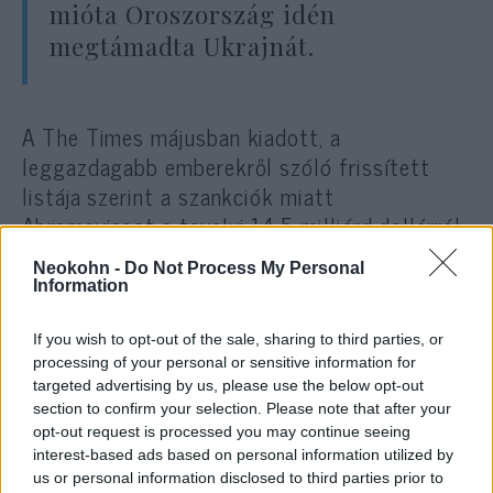
mióta Oroszország idén
megtámadta Ukrajnát.
A The Times májusban kiadott, a
leggazdagabb emberekről szóló frissített
listája szerint a szankciók miatt
Abramovicsot a tavalyi 14,5 milliárd dollárról
6,9 milliárd dollárra csökkent nettó
Neokohn -
Do Not Process My Personal
vagyonával letaszították Izrael leggazdagabb
Information
emberének pozíciójából.
If you wish to opt-out of the sale, sharing to third parties, or
processing of your personal or sensitive information for
Március végén Abramovics részt vett az
targeted advertising by us, please use the below opt-out
Oroszország és Ukrajna közötti, török
section to confirm your selection. Please note that after your
segítséggel zajló béketárgyalásokon,
opt-out request is processed you may continue seeing
interest-based ads based on personal information utilized by
amelyeken nem sikerült megoldani a
us or personal information disclosed to third parties prior to