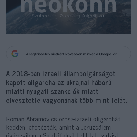
A legfrissebb hírekért kövessen minket a Google-ön!
A 2018-ban izraeli állampolgárságot
kapott oligarcha az ukrajnai háború
miatti nyugati szankciók miatt
elvesztette vagyonának több mint felét.
Roman Abramovics orosz-izraeli oligarchát
kedden lefotózták, amint a Jeruzsálem
óvárosában a Siratófalnál tett látogatást,