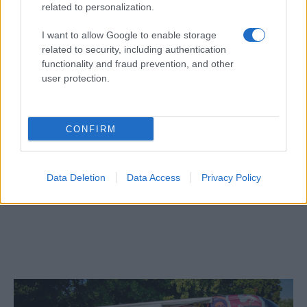
related to personalization.
I want to allow Google to enable storage
related to security, including authentication
functionality and fraud prevention, and other
user protection.
CONFIRM
Egy különleges családi járattal 140 új
Data Deletion
Data Access
Privacy Policy
alijázó érkezett Izraelbe