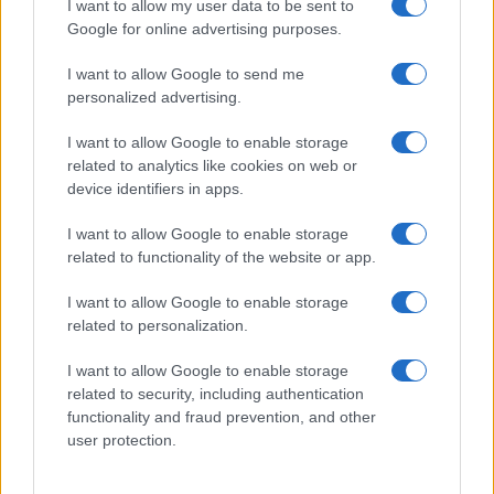
I want to allow my user data to be sent to
kénytelenek lesznek egy hasonló
Google for online advertising purposes.
stratégiai offenzívát indítani az
orosz hátország ellen.
I want to allow Google to send me
personalized advertising.
I want to allow Google to enable storage
Hogy sikerül-e létrehozni a kölcsönös
related to analytics like cookies on web or
elrettentés egyensúlyát vagy pedig egy
device identifiers in apps.
ellenőrizhetetlen eszkalációs spirál előtt
I want to allow Google to enable storage
állunk az a következő hetekben elválik.
related to functionality of the website or app.
I want to allow Google to enable storage
related to personalization.
Putyin haditervének ez még csak az
I want to allow Google to enable storage
első fázisa
related to security, including authentication
functionality and fraud prevention, and other
user protection.
Robert C. Castel összes cikkét elolvashatja
itt
.