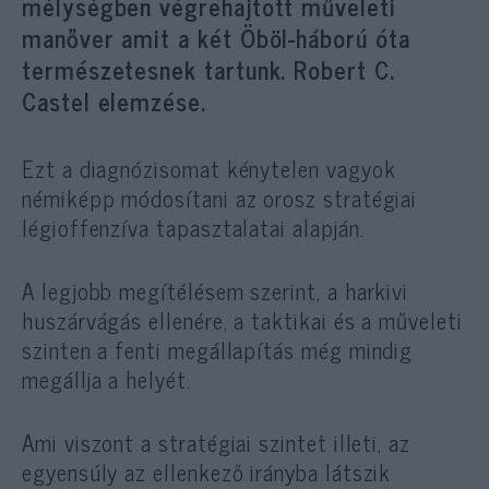
mélységben végrehajtott műveleti
manőver amit a két Öböl-háború óta
természetesnek tartunk. Robert C.
Castel elemzése.
Ezt a diagnózisomat kénytelen vagyok
némiképp módosítani az orosz stratégiai
légioffenzíva tapasztalatai alapján.
A legjobb megítélésem szerint, a harkivi
huszárvágás ellenére, a taktikai és a műveleti
szinten a fenti megállapítás még mindig
megállja a helyét.
Ami viszont a stratégiai szintet illeti, az
egyensúly az ellenkező irányba látszik