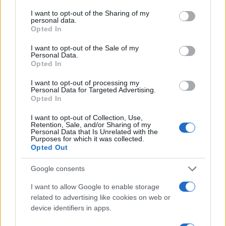
services and may gather and store information including but
not limited to your visit or usage behaviour. You may click to
I want to opt-out of the Sharing of my
personal data.
grant or deny consent to Google and its third-party tags to
Opted In
Ameddig az irányított energiájú fegyverek
use your data for below specified purposes in below Google
meg nem jelennek számottevő mennyiségben,
consent section.
I want to opt-out of the Sale of my
Personal Data.
addig a stratégiai szintet a támadás fogja
Opted In
dominálni.
I want to opt-out of processing my
Personal Data for Targeted Advertising.
Opted In
Hogy mit jelent mindez az ukrán háború
menetére nézve?
I want to opt-out of Collection, Use,
Retention, Sale, and/or Sharing of my
Personal Data that Is Unrelated with the
Purposes for which it was collected.
Azt jelenti, hogy
Opted Out
Google consents
mivel az ukrán védelem nem lesz
I want to allow Google to enable storage
related to advertising like cookies on web or
képes kielégítő választ adni az
device identifiers in apps.
orosz légioffenzívára, az ukránok