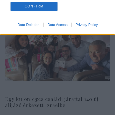
CONFIRM
Data Deletion
Data Access
Privacy Policy
Egy különleges családi járattal 140 új
alijázó érkezett Izraelbe