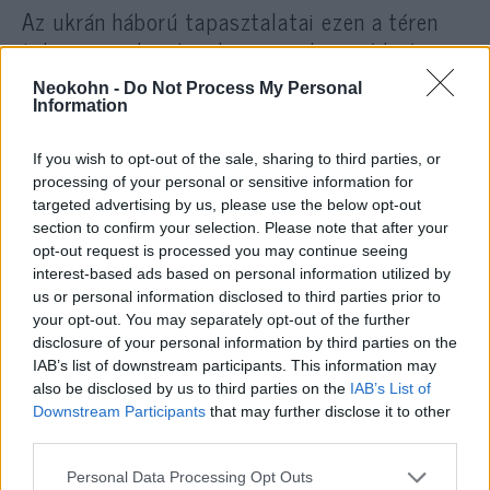
Az ukrán háború tapasztalatai ezen a téren
teljesen egybevágnak az izraeli, szaúdi, és a
többi közel-keleti ütközőpont
Neokohn -
Do Not Process My Personal
tapasztalataival.
Information
If you wish to opt-out of the sale, sharing to third parties, or
Nyugati légvédelmi rendszereket telepíteni
processing of your personal or sensitive information for
Ukrajnába katonailag észszerű lépés, de igen
targeted advertising by us, please use the below opt-out
kétséges, hogy gazdaságilag fenntartható-e.
section to confirm your selection. Please note that after your
opt-out request is processed you may continue seeing
interest-based ads based on personal information utilized by
us or personal information disclosed to third parties prior to
Egy egymillió dolláros AMRAAM
your opt-out. You may separately opt-out of the further
disclosure of your personal information by third parties on the
rakéta igen hatékony lehet egy
IAB’s list of downstream participants. This information may
húszezer dolláros iráni drónnal
also be disclosed by us to third parties on the
IAB’s List of
szemben, a kérdés csak az, hogy
Downstream Participants
that may further disclose it to other
third parties.
ki fogja, és meddig fogja állni az
árkülönbözetet.
Please note that this website/app uses one or more Google
Personal Data Processing Opt Outs