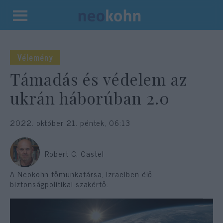
Kilépés
a
tartalomba
Vélemény
Támadás és védelem az
ukrán háborúban 2.0
2022. október 21. péntek, 06:13
Robert C. Castel
A Neokohn főmunkatársa, Izraelben élő
biztonságpolitikai szakértő.