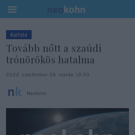
Kilépés
a
tartalomba
Külföld
Tovább nőtt a szaúdi
trónörökös hatalma
2022. szeptember 28. szerda, 18:00
Neokohn