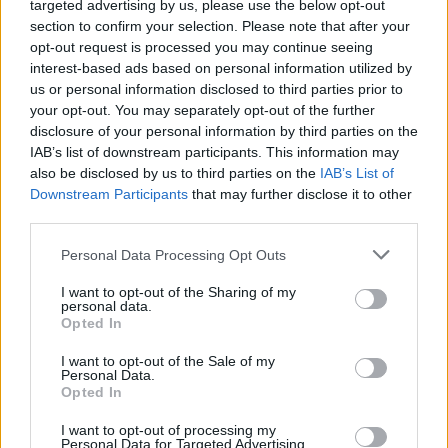
targeted advertising by us, please use the below opt-out
az ország gazdaságát, felszámolandó az
section to confirm your selection. Please note that after your
egyoldalú függőséget a kőolajtermeléstől,
opt-out request is processed you may continue seeing
engedélyezte a nőknek az autóvezetést és
interest-based ads based on personal information utilized by
us or personal information disclosed to third parties prior to
korlátozta a vallási vezetők társadalmi
your opt-out. You may separately opt-out of the further
hatalmát. Reformjai ugyanakkor a másként
disclosure of your personal information by third parties on the
gondolkodókkal szembeni masszív
IAB’s list of downstream participants. This information may
fellépéssel jártak együtt, jogvédők, nőjogi
also be disclosed by us to third parties on the
IAB’s List of
Downstream Participants
that may further disclose it to other
aktivisták, üzletemberek kerültek börtönbe.
third parties.
Szintén ártott tekintélyének a 2018-ban
Please note that this website/app uses one or more Google
meggyilkolt Dzsamál Hasogdzsi ellenzéki
Personal Data Processing Opt Outs
services and may gather and store information including but
szaúdi újságíró ügye, akit Szaúd-Arábia
not limited to your visit or usage behaviour. You may click to
I want to opt-out of the Sharing of my
isztambuli főkonzulátusán ölt meg egy
personal data.
grant or deny consent to Google and its third-party tags to
Opted In
halálbrigád valószínűleg a trónörökös
use your data for below specified purposes in below Google
consent section.
utasítására, amit azonban Mohamed bin
I want to opt-out of the Sale of my
Personal Data.
Szalmán tagad.
Opted In
I want to opt-out of processing my
Personal Data for Targeted Advertising.