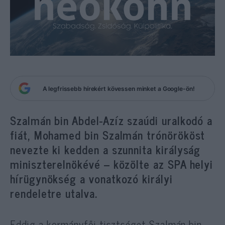
A legfrissebb hírekért kövessen minket a Google-ön!
Szalmán bin Abdel-Azíz szaúdi uralkodó a
fiát, Mohamed bin Szalmán trónörököst
nevezte ki kedden a szunnita királyság
miniszterelnökévé – közölte az SPA helyi
hírügynökség a vonatkozó királyi
rendeletre utalva.
Eddig a kormányfői tisztséget Szalmán bin