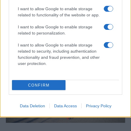
I want to allow Google to enable storage
Egy különleges családi járattal 140 új
related to functionality of the website or app.
alijázó érkezett Izraelbe
I want to allow Google to enable storage
related to personalization.
I want to allow Google to enable storage
related to security, including authentication
functionality and fraud prevention, and other
user protection.
CONFIRM
Data Deletion
Data Access
Privacy Policy