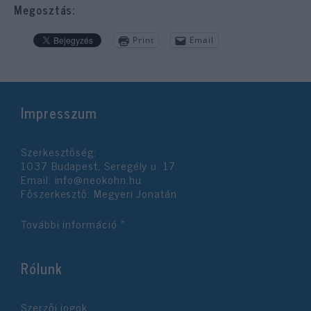
Megosztás:
Print
Email
Impresszum
Szerkesztőség:
1037 Budapest, Seregély u. 17.
Email:
info@neokohn.hu
Főszerkesztő: Megyeri Jonatán
További információ »
Rólunk
Szerzői jogok