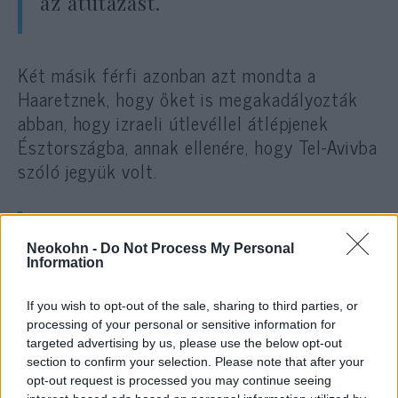
az átutazást.
Két másik férfi azonban azt mondta a
Haaretznek, hogy őket is megakadályozták
abban, hogy izraeli útlevéllel átlépjenek
Észtországba, annak ellenére, hogy Tel-Avivba
szóló jegyük volt.
A Trueisrael szerint nyolc másik
Neokohn -
Do Not Process My Personal
izraelit is megakadályoztak
Information
abban, hogy átjusson
If you wish to opt-out of the sale, sharing to third parties, or
Észtországba.
processing of your personal or sensitive information for
targeted advertising by us, please use the below opt-out
section to confirm your selection. Please note that after your
opt-out request is processed you may continue seeing
Az izraeli külügyminisztérium közölte, hogy