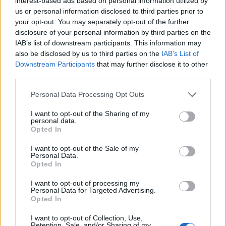
interest-based ads based on personal information utilized by
Izrael finnországi konzuli szolgálata – amely
us or personal information disclosed to third parties prior to
az Észtországgal való kapcsolatokért is
your opt-out. You may separately opt-out of the further
disclosure of your personal information by third parties on the
felelős – vizsgálja az ügyet. A minisztérium
IAB’s list of downstream participants. This information may
megerősítette, hogy az észt kormánytól kért
also be disclosed by us to third parties on the
IAB’s List of
egy listát azokról a dokumentumokról,
Downstream Participants
that may further disclose it to other
amelyeket az izraelieknek Oroszországból
third parties.
való átkeléskor be kell mutatniuk a határon,
Please note that this website/app uses one or more Google
Personal Data Processing Opt Outs
hogy elkerüljék a jövőbeni bajt.
services and may gather and store information including but
not limited to your visit or usage behaviour. You may click to
I want to opt-out of the Sharing of my
personal data.
grant or deny consent to Google and its third-party tags to
Opted In
A kettős állampolgárok problémái akkor
use your data for below specified purposes in below Google
kezdődtek, amikor az Oroszországgal
consent section.
I want to opt-out of the Sale of my
Personal Data.
szomszédos országok a Kreml részleges
Opted In
katonai mozgósítása után az Ukrajnában
I want to opt-out of processing my
harcoló katonák bevonulását elkerülni
Personal Data for Targeted Advertising.
próbáló, katonakorú férfiak beáramlásával
Opted In
küzdenek.
I want to opt-out of Collection, Use,
Retention, Sale, and/or Sharing of my