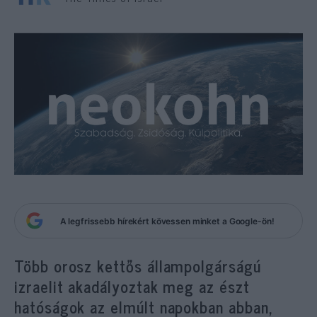
A legfrissebb hírekért kövessen minket a Google-ön!
Több orosz kettős állampolgárságú
izraelit akadályoztak meg az észt
hatóságok az elmúlt napokban abban,