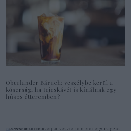
Oberlander Báruch: veszélybe kerül a
kóserság, ha tejeskávét is kínálnak egy
húsos étteremben?