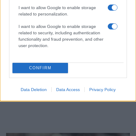
I want to allow Google to enable storage
related to personalization.
I want to allow Google to enable storage
related to security, including authentication
functionality and fraud prevention, and other
user protection.
CONFIRM
Óriási meglepetés várta a Hapoel Tel-
Data Deletion
Data Access
Privacy Policy
Aviv szurkolóit Miskolcon