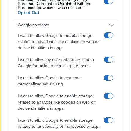
Personal Data that Is Unrelated with the
Purposes for which it was collected.
A szárazföldi határokon kialakult hosszú
Opted Out
sorok mellett az oroszok számára
vízummentes célállomásokra, például
Google consents
Törökországba, Örményországba,
I want to allow Google to enable storage
Azerbajdzsánba és Szerbiába szóló jegyek
related to advertising like cookies on web or
device identifiers in apps.
nagy része elfogyott, a rendelkezésre álló
jegyek árai pedig az egekbe szöktek.
I want to allow my user data to be sent to
Google for online advertising purposes.
I want to allow Google to send me
„Drámai a helyzet” – hogyan érinti az
personalized advertising.
oroszországi zsidókat Putyin
mozgósítása?
I want to allow Google to enable storage
related to analytics like cookies on web or
device identifiers in apps.
I want to allow Google to enable storage
related to functionality of the website or app.