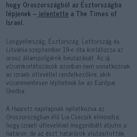
hogy Oroszországból az Észtországba
lépjenek –
jelentette
a The Times of
Israel.
Lengyelország, Észtország, Lettország és
Litvánia szeptember 19-e óta korlátozza az
orosz állampolgárok beutazását. Az új
vízumkorlátozások azonban nem vonatkoznak
az izraeli útlevéllel rendelkezőkre, akik
vízummentesen léphetnek be az Európai
Unióba.
A Haaretz napilapnak nyilatkozva az
Oroszországban élő Lia Csecsik elmondta,
hogy izraeli útlevelével megpróbált átjutni a
határon, de az észt határőrök elutasították,