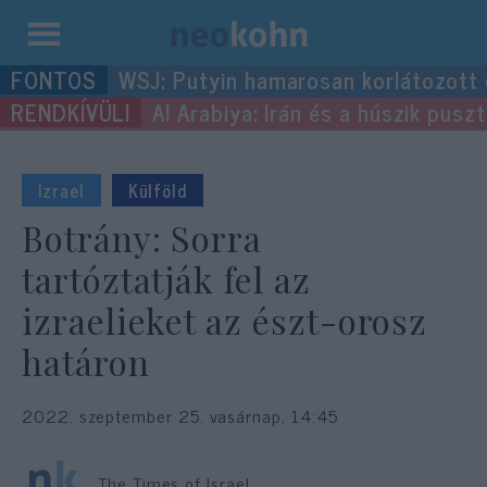
Kilépés
WSJ: Putyin hamarosan korlátozott
a
Al Arabiya: Irán és a húszik pus
tartalomba
Izrael
Külföld
Botrány: Sorra
tartóztatják fel az
izraelieket az észt-orosz
határon
2022. szeptember 25. vasárnap, 14:45
The Times of Israel