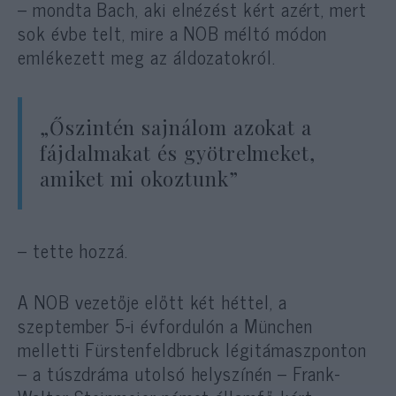
– mondta Bach, aki elnézést kért azért, mert
sok évbe telt, mire a NOB méltó módon
emlékezett meg az áldozatokról.
„Őszintén sajnálom azokat a
fájdalmakat és gyötrelmeket,
amiket mi okoztunk”
– tette hozzá.
A NOB vezetője előtt két héttel, a
szeptember 5-i évfordulón a München
melletti Fürstenfeldbruck légitámaszponton
– a túszdráma utolsó helyszínén – Frank-