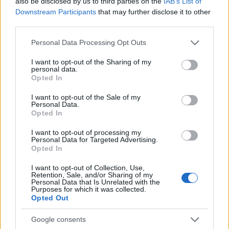
also be disclosed by us to third parties on the
IAB’s List of
Downstream Participants
that may further disclose it to other
third parties.
A palesztin terroristák 1972. szeptember 5-
én a müncheni olimpiai parkban megtámadták
Please note that this website/app uses one or more Google
Personal Data Processing Opt Outs
services and may gather and store information including but
az izraeli csapat szállását, két sportolót
not limited to your visit or usage behaviour. You may click to
I want to opt-out of the Sharing of my
lelőttek, kilencet túszul ejtettek, és
personal data.
grant or deny consent to Google and its third-party tags to
Opted In
elbarikádozták magukat. Izraelben fogva
use your data for below specified purposes in below Google
tartott palesztin terroristák és
consent section.
I want to opt-out of the Sale of my
Personal Data.
Németországban fogva tartott német
Opted In
szélsőbaloldali terroristák szabadon
I want to opt-out of processing my
bocsátását követelték. A terrorelhárításban
Personal Data for Targeted Advertising.
Opted In
tapasztalatlan német hatóságok túszmentő
akciója nem sikerült, a rosszul kivitelezett
I want to opt-out of Collection, Use,
Retention, Sale, and/or Sharing of my
művelet végére meghalt valamennyi sportoló,
Personal Data that Is Unrelated with the
Purposes for which it was collected.
öt terrorista és egy német rendőr. A
Opted Out
túszdráma után – a modern olimpiák
történetében első alkalommal – a játékokat
Google consents