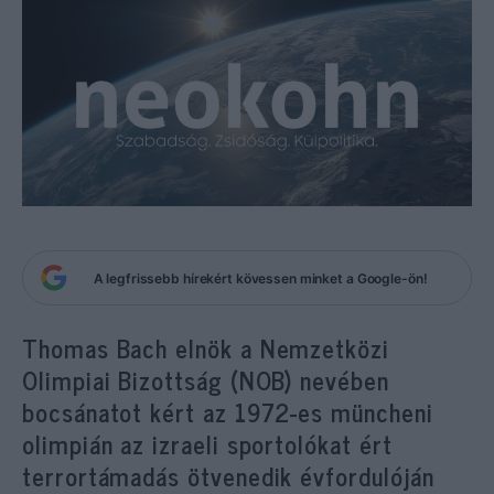
A legfrissebb hírekért kövessen minket a Google-ön!
Thomas Bach elnök a Nemzetközi
Olimpiai Bizottság (NOB) nevében
bocsánatot kért az 1972-es müncheni
olimpián az izraeli sportolókat ért
terrortámadás ötvenedik évfordulóján