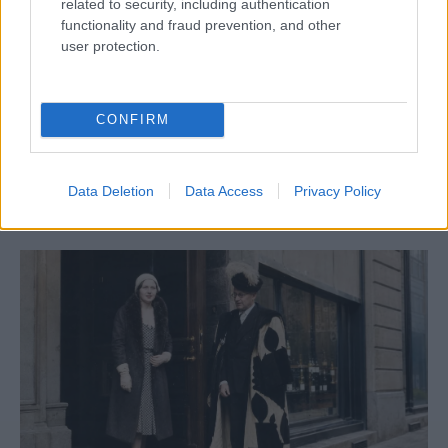
related to security, including authentication
functionality and fraud prevention, and other
user protection.
A klezmer zenét már eltemették, ám most
CONFIRM
mégis hódít
Data Deletion
Data Access
Privacy Policy