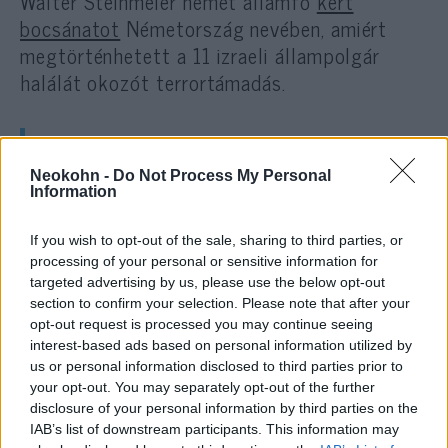
Walter Steinmeier német államfő
kért
bocsánatot
Németország nevében, amiért
megtörténhetett a 11 izraeli állampolgár
halálát okozót terrortámadás.
Jichák Herzog izraeli államfő
Neokohn -
Do Not Process My Personal
bátornak és történelmi
Information
jelentőségűnek nevezte
If you wish to opt-out of the sale, sharing to third parties, or
Steinmeier beszédét. Az
processing of your personal or sensitive information for
évforduló előtti napokban
targeted advertising by us, please use the below opt-out
sikerült véglegesíteni azt a
section to confirm your selection. Please note that after your
opt-out request is processed you may continue seeing
megegyezést, miszerint
interest-based ads based on personal information utilized by
Németország 28 millió eurót
us or personal information disclosed to third parties prior to
your opt-out. You may separately opt-out of the further
fizet az izraeli áldozatok
disclosure of your personal information by third parties on the
rokonainak.
IAB’s list of downstream participants. This information may