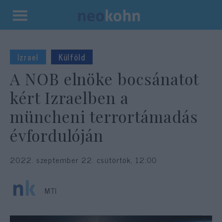
Kilépés
a
tartalomba
Izrael
Külföld
A NOB elnöke bocsánatot
kért Izraelben a
müncheni terrortámadás
évfordulóján
2022. szeptember 22. csütörtök, 12:00
MTI