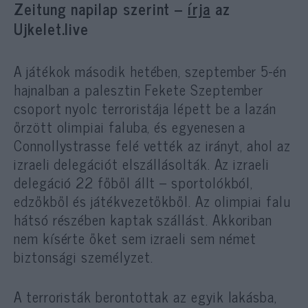
Zeitung napilap szerint –
írja
az
Ujkelet.live
A játékok második hetében, szeptember 5-én
hajnalban a palesztin Fekete Szeptember
csoport nyolc terroristája lépett be a lazán
őrzött olimpiai faluba, és egyenesen a
Connollystrasse felé vették az irányt, ahol az
izraeli delegációt elszállásolták. Az izraeli
delegáció 22 főből állt – sportolókból,
edzőkből és játékvezetőkből. Az olimpiai falu
hátsó részében kaptak szállást. Akkoriban
nem kísérte őket sem izraeli sem német
biztonsági személyzet.
A terroristák berontottak az egyik lakásba,