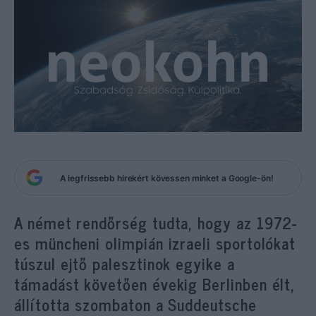
A legfrissebb hírekért kövessen minket a Google-ön!
A német rendőrség tudta, hogy az 1972-
es müncheni olimpián izraeli sportolókat
túszul ejtő palesztinok egyike a
támadást követően évekig Berlinben élt,
állította szombaton a Suddeutsche