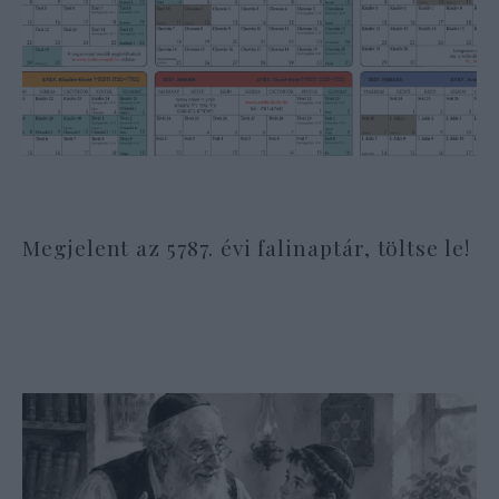
Megjelent az 5787. évi falinaptár, töltse le!