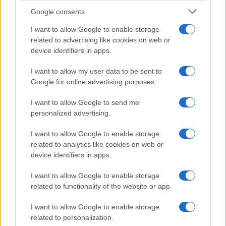
és szinte naponta átjár Kelet-
Google consents
Berlinbe dolgozni a Palesztina
I want to allow Google to enable storage
Felszabadítási Szervezet (PFSZ)
related to advertising like cookies on web or
irodájába.
device identifiers in apps.
I want to allow my user data to be sent to
Google for online advertising purposes.
A három túszejtő szabadon bocsátását
követően felröppent az az elmélet, hogy
I want to allow Google to send me
personalized advertising.
Nyugat-Németország segítette elő a
szabadulásukat, hogy elkerülje a palesztin
I want to allow Google to enable storage
terroristák további hadműveleteit a területén.
related to analytics like cookies on web or
device identifiers in apps.
„Feltehetjük a kérdést, hogy a rendőrség
I want to allow Google to enable storage
valóban cselekedni akart-e, vagy le akart
related to functionality of the website or app.
mondani valaki letartóztatásról, hogy
I want to allow Google to enable storage
elkerülje a palesztin fegyveresek újabb
related to personalization.