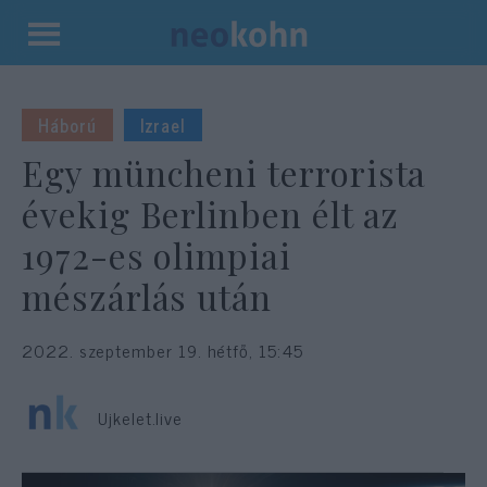
Kilépés
a
tartalomba
Háború
Izrael
Egy müncheni terrorista
évekig Berlinben élt az
1972-es olimpiai
mészárlás után
2022. szeptember 19. hétfő, 15:45
Ujkelet.live