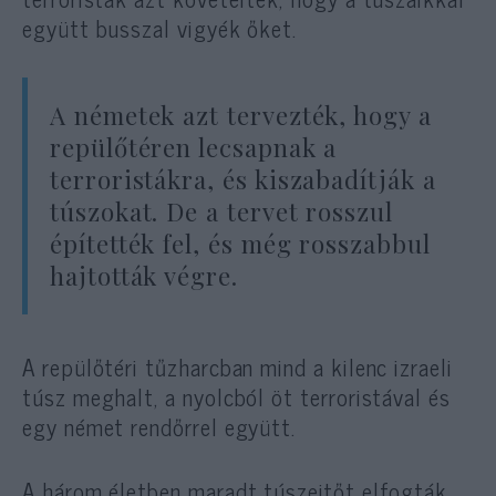
együtt busszal vigyék őket.
A németek azt tervezték, hogy a
repülőtéren lecsapnak a
terroristákra, és kiszabadítják a
túszokat. De a tervet rosszul
építették fel, és még rosszabbul
hajtották végre.
A repülőtéri tűzharcban mind a kilenc izraeli
túsz meghalt, a nyolcból öt terroristával és
egy német rendőrrel együtt.
A három életben maradt túszejtőt elfogták,