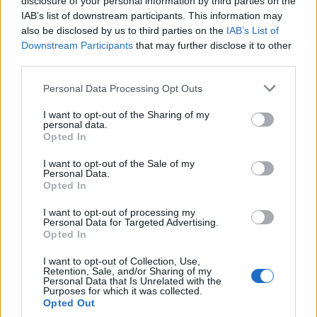
disclosure of your personal information by third parties on the
évekig élt Berlinben.
IAB’s list of downstream participants. This information may
also be disclosed by us to third parties on the
IAB’s List of
Downstream Participants
that may further disclose it to other
third parties.
A jelentés nem részletezte, hogy a három
túlélő terrorista – Ibrahim Mosoud Badran,
Please note that this website/app uses one or more Google
Personal Data Processing Opt Outs
services and may gather and store information including but
Samer Mohamed Abdulah és Abed Kair al
not limited to your visit or usage behaviour. You may click to
I want to opt-out of the Sharing of my
Dnawly – közül melyik volt.
personal data.
grant or deny consent to Google and its third-party tags to
Opted In
use your data for below specified purposes in below Google
consent section.
I want to opt-out of the Sale of my
A Suddeutsche Zeitung szerint a müncheni
Personal Data.
rendőrséggel – amely a támadás
Opted In
kivizsgálásával foglalkozott –
I want to opt-out of processing my
Personal Data for Targeted Advertising.
Opted In
a szövetségi bűnügyi hivatal
I want to opt-out of Collection, Use,
Retention, Sale, and/or Sharing of my
közölte, hogy a kérdéses
Personal Data that Is Unrelated with the
Purposes for which it was collected.
palesztin Nyugat-Berlinben él,
Opted Out