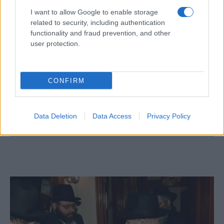
támadását” Nyugat-Németországban, –
I want to allow Google to enable storage
mondta a napilapnak Dominik Aufleger német
related to security, including authentication
történész, aki ugyanazokhoz a
functionality and fraud prevention, and other
dokumentumokhoz férhetett hozzá a
user protection.
kutatásához a támadásról, mint a lap.
CONFIRM
Németország cinikus válasza
Münchenre
Data Deletion
Data Access
Privacy Policy