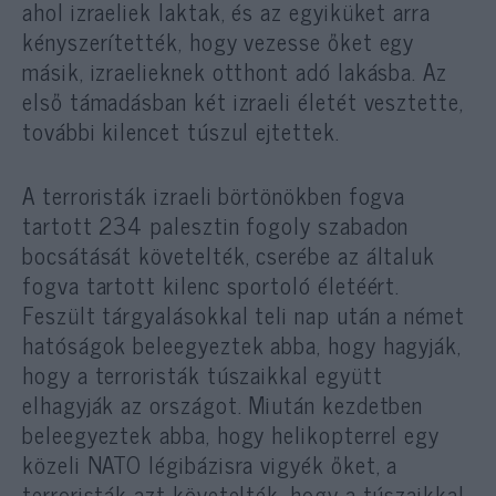
ahol izraeliek laktak, és az egyiküket arra
kényszerítették, hogy vezesse őket egy
másik, izraelieknek otthont adó lakásba. Az
első támadásban két izraeli életét vesztette,
további kilencet túszul ejtettek.
A terroristák izraeli börtönökben fogva
tartott 234 palesztin fogoly szabadon
bocsátását követelték, cserébe az általuk
fogva tartott kilenc sportoló életéért.
Feszült tárgyalásokkal teli nap után a német
hatóságok beleegyeztek abba, hogy hagyják,
hogy a terroristák túszaikkal együtt
elhagyják az országot. Miután kezdetben
beleegyeztek abba, hogy helikopterrel egy
közeli NATO légibázisra vigyék őket, a
terroristák azt követelték, hogy a túszaikkal