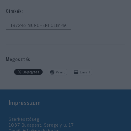
Cimkék:
1972-ES MÜNCHENI OLIMPIA
Megosztás:
Print
Email
Impresszum
Szerkesztőség:
1037 Budapest, Seregély u. 17.
Email:
info@neokohn.hu