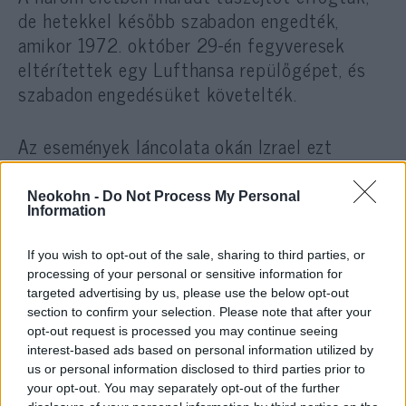
de hetekkel később szabadon engedték,
amikor 1972. október 29-én fegyveresek
eltérítettek egy Lufthansa repülőgépet, és
szabadon engedésüket követelték.
Az események láncolata okán Izrael ezt
követően elindította akcióját a Fekete
Szeptember vezetőinek levadászására.
Neokohn -
Do Not Process My Personal
Information
If you wish to opt-out of the sale, sharing to third parties, or
Egy német napilap szombaton a
processing of your personal or sensitive information for
müncheni rendőrség
targeted advertising by us, please use the below opt-out
section to confirm your selection. Please note that after your
archívumában megjelent
opt-out request is processed you may continue seeing
jelentésre hivatkozva arról
interest-based ads based on personal information utilized by
számolt be, hogy a szabadon
us or personal information disclosed to third parties prior to
your opt-out. You may separately opt-out of the further
engedett három palesztin egyike