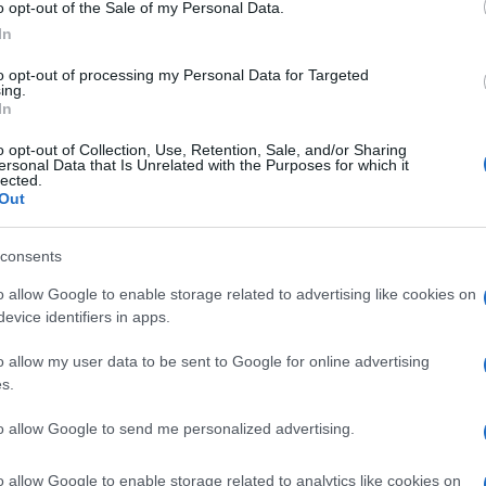
o opt-out of the Sale of my Personal Data.
anciákhoz amerikai részről.
In
szi úgy fogalmazott, hogy
to opt-out of processing my Personal Data for Targeted
ing.
In
o opt-out of Collection, Use, Retention, Sale, and/or Sharing
a Trump elnök által kezdeményezett kilépé
ersonal Data that Is Unrelated with the Purposes for which it
lected.
amerikaiak ígéretei „nem jelentenek semm
Out
consents
iráni elnök hétfőn New Yorkba érkezik, ahol felsz
o allow Google to enable storage related to advertising like cookies on
sszakán. Raiszi jelezte, hogy nem terveznek találko
evice identifiers in apps.
ött.
o allow my user data to be sent to Google for online advertising
s.
aelben a helyi média vezető hírként foglalkozik azz
to allow Google to send me personalized advertising.
o allow Google to enable storage related to analytics like cookies on