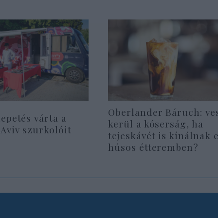
Oberlander Báruch: ve
epetés várta a
kerül a kóserság, ha
Aviv szurkolóit
tejeskávét is kínálnak 
húsos étteremben?