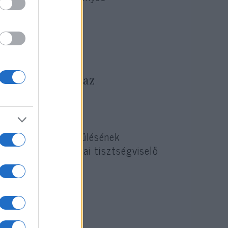
s azt mutatja: az
it”.
ólal az ENSZ Közgyűlésének
zót iráni és amerikai tisztségviselő
al, hogy