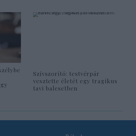
szélybe
Szívszorító: testvérpár
vesztette életét egy tragikus
egy
tavi balesetben