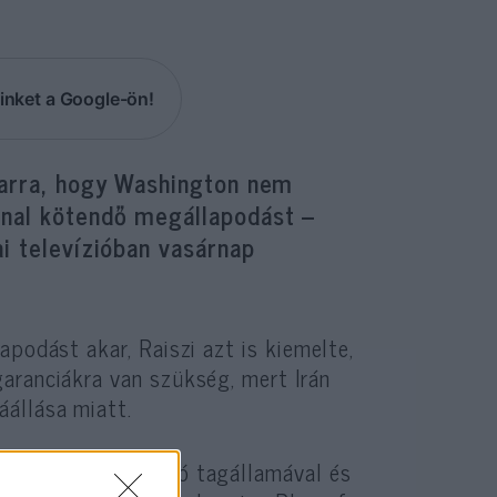
inket a Google-ön!
 arra, hogy Washington nem
nnal kötendő megállapodást –
ai televízióban vasárnap
apodást akar, Raiszi azt is kiemelte,
aranciákra van szükség, mert Irán
állása miatt.
ácsának öt állandó tagállamával és