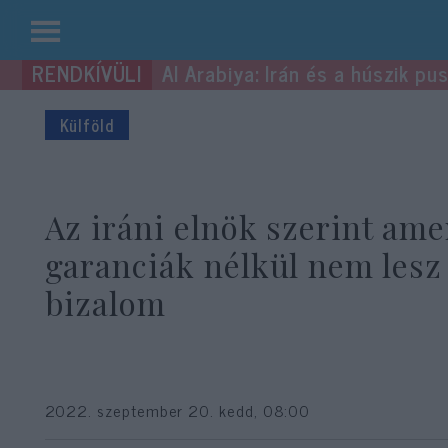
Kilépés
Al Arabiya: Irán és a húszik p
a
tartalomba
Külföld
Az iráni elnök szerint ame
garanciák nélkül nem lesz
bizalom
2022. szeptember 20. kedd, 08:00