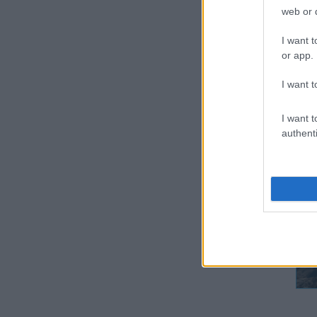
web or d
I want t
or app.
aír
I want t
vil
„né
I want t
authenti
hog