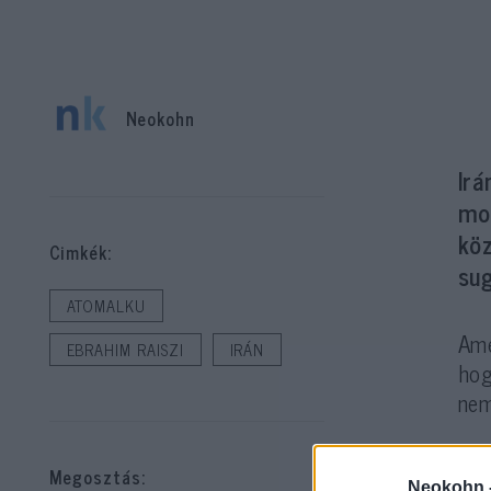
Neokohn
Ir
mo
köz
Cimkék:
sug
ATOMALKU
Ame
EBRAHIM RAISZI
IRÁN
hog
nem
Irá
Megosztás:
Neokohn 