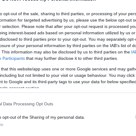
etországgal. A hivatalos nevén közös átfogó akci
ion, JCPOA) értelmében Irán vállalta atomprogramj
to opt-out of the sale, sharing to third parties, or processing of your per
zetközi közösség feloldotta a Teherán ellen korá
formation for targeted advertising by us, please use the below opt-out s
bségét. 2018-ban Donald Trump akkori amerikai el
r selection. Please note that after your opt-out request is processed y
esült Államokat a megállapodásból, és visszaállít
eing interest-based ads based on personal information utilized by us or
disclosed to third parties prior to your opt-out. You may separately opt-
tetőintézkedéseket. Válaszul Irán is fokozatosan el
losure of your personal information by third parties on the IAB’s list of
elezettségei teljesítésétől.
. This information may also be disclosed by us to third parties on the
IA
Participants
that may further disclose it to other third parties.
 that this website/app uses one or more Google services and may gath
„Nem bízunk az amerikaiakban amiatt, a
including but not limited to your visit or usage behaviour. You may click 
viselkedtek. Ha nem adnak garanciákat, n
 to Google and its third-party tags to use your data for below specifi
ogle consent section.
l Data Processing Opt Outs
ondta Raiszi.
o opt-out of the Sharing of my personal data.
 Biden amerikai elnök nyitottnak mutatkozott az a
In
előre blokkolja az egyeztetéseket az, hogy Teher