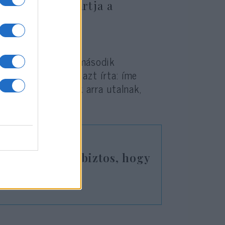
izonytalannak tartja a
peket tett közzé a második
b helyszínéről, és azt írta: íme
nnak jelek”, amelyek arra utalnak,
szerint nem is biztos, hogy
zt