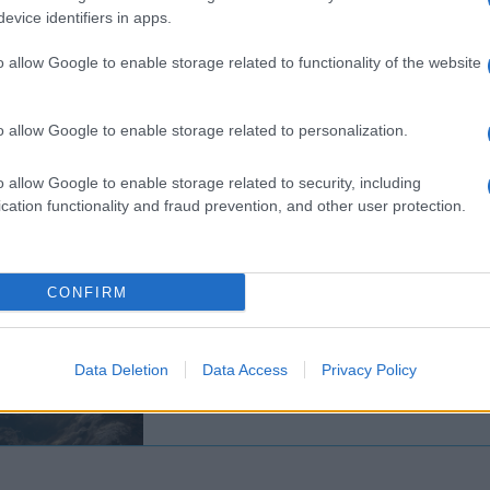
az iráni elnök az interjúban utalt arra: b
evice identifiers in apps.
holokauszt megtörténtét. J
o allow Google to enable storage related to functionality of the website
 Lapid miniszterelnök a Twitteren korabeli fényké
o allow Google to enable storage related to personalization.
ágháború idején zsidók ellen elkövetett népirtás töb
hány jel”, utalva Raiszi azon szavaira, miszerint „va
o allow Google to enable storage related to security, including
cation functionality and fraud prevention, and other user protection.
y a soá valóban megtörtént.
CONFIRM
Agyrém: Az iráni elnök 
megtörtént a holokaus
Data Deletion
Data Access
Privacy Policy