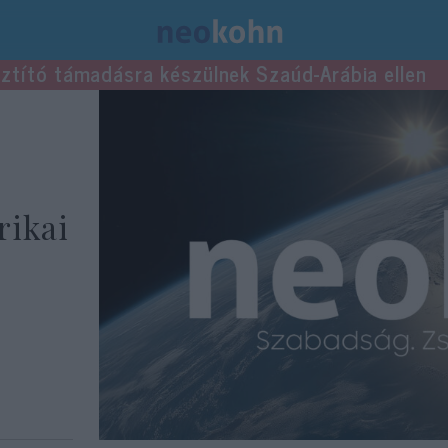
usztító támadásra készülnek Szaúd-Arábia ellen
rikai