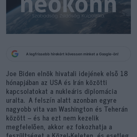
A legfrissebb hírekért kövessen minket a Google-ön!
Joe Biden elnök hivatali idejének első 18
hónapjában az USA és Irán közötti
kapcsolatokat a nukleáris diplomácia
uralta. A felszín alatt azonban egyre
nagyobb vita van Washington és Teherán
között – és ha ezt nem kezelik
megfelelően, akkor ez fokozhatja a
feszültséget a Közel-Keleten, és esetleg