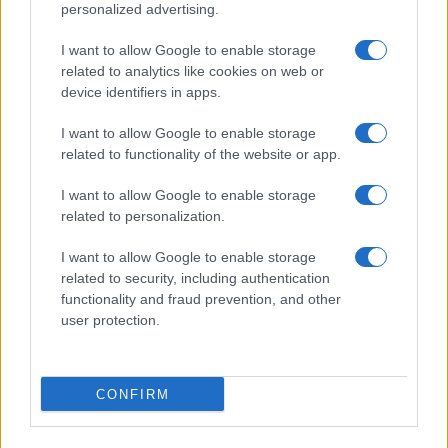
personalized advertising.
haditechnikától elzárva és a legjobb esetben
is elavult hagyományos hadsereggel maradva
I want to allow Google to enable storage
az irániak jelentős erőforrásokat fektettek be
related to analytics like cookies on web or
device identifiers in apps.
egy változatos rakétaprogramba, és
űrprogramjukat használják fel annak
I want to allow Google to enable storage
módosítására.
related to functionality of the website or app.
I want to allow Google to enable storage
„Washingtonnak és partnereinek számítaniuk
related to personalization.
kell arra, hogy Irán az elkövetkező években is
I want to allow Google to enable storage
folytatja ezt a tevékenységet, különösen, ha
related to security, including authentication
a Biden-kormányzat egy regionális légvédelmi
functionality and fraud prevention, and other
rendszert kíván létrehozni, amelyet
user protection.
kifejezetten Irán aszimmetrikus előnyei ellen
alakítottak ki” – írja a szerző.
CONFIRM