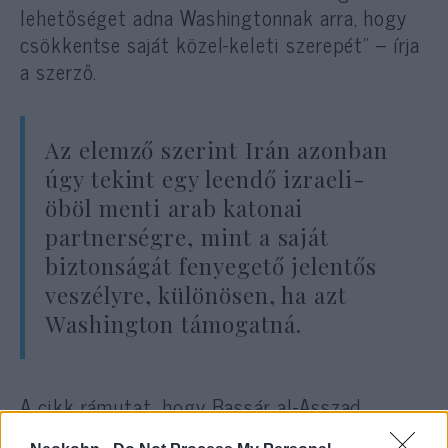
lehetőséget adna Washingtonnak arra, hogy
csökkentse saját közel-keleti szerepét” – írja
a szerző.
Az elemző szerint Irán azonban
úgy tekint egy leendő izraeli-
öböl menti arab katonai
partnerségre, mint a saját
biztonságát fenyegető jelentős
veszélyre, különösen, ha azt
Washington támogatná.
A cikk rámutat, hogy Bassár al-Asszad
Szíriáját leszámítva, amely túl gyenge,