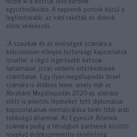
nézne ki a köztük lévő katonai
együttműködés. A napirendi pontok közül a
legfontosabb: az iráni rakéták és drónok
elleni védekezés.
„A szaúdiak és az emírségek számára a
kölcsönösen előnyös biztonsági kapcsolatok
Izraellel, a régió legerősebb katonai
hatalmával, józan védelmi intézkedésnek
számítanak. Egy ilyen megállapodás Izrael
számára is áldásos lenne, amely már az
Ábrahámi Megállapodás 2020-as aláírása
előtt is jelentős lépéseket tett diplomáciai
kapcsolatainak normalizálása terén több arab
többségű állammal. Az Egyesült Államok
számára pedig a térségbeli partnerek közötti
növekvő érdekszimmetria elméletileg