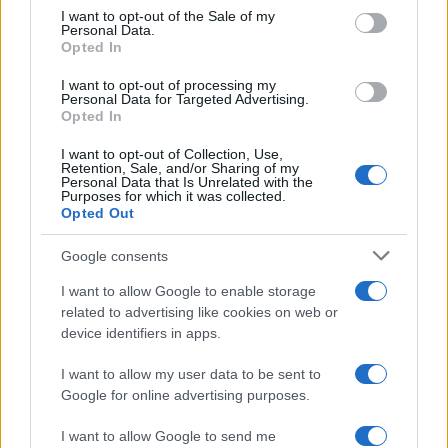
consent section.
I want to opt-out of the Sale of my
Personal Data.
Opted In
Az elemzés felveti azt, hogy
I want to opt-out of processing my
Personal Data for Targeted Advertising.
mivel az irániak ellenfelekkel
Opted In
vannak körülvéve, és
I want to opt-out of Collection, Use,
szembekerülnek egy lehetséges,
Retention, Sale, and/or Sharing of my
Personal Data that Is Unrelated with the
az USA által támogatott Izrael-
Purposes for which it was collected.
Opted Out
öböl menti arab blokkal, az
irániak megpróbálnak
Google consents
ellensúlyozó koalíciót kialakítani
I want to allow Google to enable storage
Oroszországgal és Kínával.
related to advertising like cookies on web or
device identifiers in apps.
I want to allow my user data to be sent to
A cikk lejegyzi, hogy Teherán már most is a
Google for online advertising purposes.
legnagyobb rakétakészlettel rendelkezik a
I want to allow Google to send me
Közel-Keleten, 3000 rakétával. A nyugati