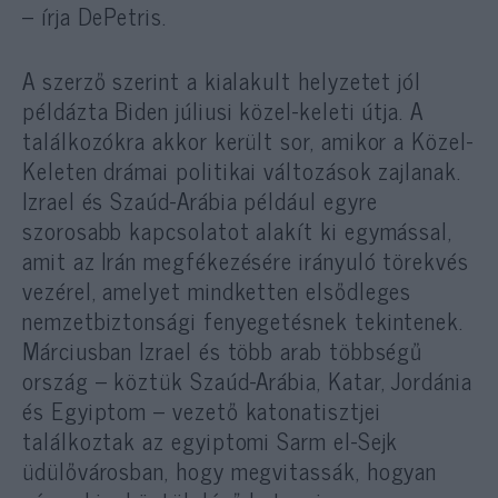
– írja DePetris.
A szerző szerint a kialakult helyzetet jól
példázta Biden júliusi közel-keleti útja. A
találkozókra akkor került sor, amikor a Közel-
Keleten drámai politikai változások zajlanak.
Izrael és Szaúd-Arábia például egyre
szorosabb kapcsolatot alakít ki egymással,
amit az Irán megfékezésére irányuló törekvés
vezérel, amelyet mindketten elsődleges
nemzetbiztonsági fenyegetésnek tekintenek.
Márciusban Izrael és több arab többségű
ország – köztük Szaúd-Arábia, Katar, Jordánia
és Egyiptom – vezető katonatisztjei
találkoztak az egyiptomi Sarm el-Sejk
üdülővárosban, hogy megvitassák, hogyan