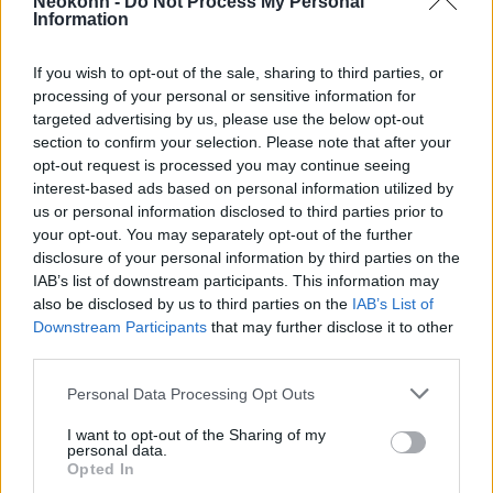
Neokohn -
Do Not Process My Personal
szegény és túlságosan függ az iráni katonai
Information
támogatástól ahhoz, hogy sok hasznát
vegye, Iránnak nincsenek rátermett állami
If you wish to opt-out of the sale, sharing to third parties, or
szövetségesei a térségben. Azt a fontos
processing of your personal or sensitive information for
targeted advertising by us, please use the below opt-out
szempontot is leírja a cikk, hogy ugyan a
section to confirm your selection. Please note that after your
Hezbollah, a Hamász és a húszik mind
opt-out request is processed you may continue seeing
részesülnek iráni támogatásban, de nyitott
interest-based ads based on personal information utilized by
kérdés, hogy egy esetleges konfliktus esetén
us or personal information disclosed to third parties prior to
your opt-out. You may separately opt-out of the further
Irán védelmére kelnének-e.
disclosure of your personal information by third parties on the
IAB’s list of downstream participants. This information may
also be disclosed by us to third parties on the
IAB’s List of
„Irán júliusban tárt karokkal fogadta
Downstream Participants
that may further disclose it to other
Vlagyimir Putyin orosz elnököt, és az irániak
third parties.
házilag készített, felfegyverzett drónokat
Please note that this website/app uses one or more Google
Personal Data Processing Opt Outs
adnak el Oroszországnak ukrajnai használatra,
services and may gather and store information including but
ami olyan kereskedelmi tranzakció, amely
not limited to your visit or usage behaviour. You may click to
I want to opt-out of the Sharing of my
personal data.
lassan rendszerszintűbb katonai kapcsolattá
grant or deny consent to Google and its third-party tags to
Opted In
use your data for below specified purposes in below Google
alakulhat” – írja a szerző.