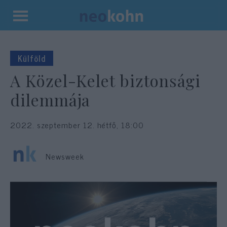
Kilépés
a
tartalomba
Külföld
A Közel-Kelet biztonsági
dilemmája
2022. szeptember 12. hétfő, 18:00
Newsweek