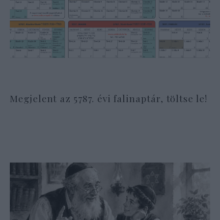
Megjelent az 5787. évi falinaptár, töltse le!