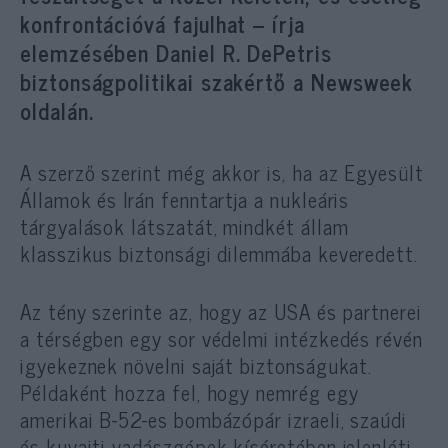
konfrontációvá fajulhat – írja
elemzésében Daniel R. DePetris
biztonságpolitikai szakértő a Newsweek
oldalán.
A szerző szerint még akkor is, ha az Egyesült
Államok és Irán fenntartja a nukleáris
tárgyalások látszatát, mindkét állam
klasszikus biztonsági dilemmába keveredett.
Az tény szerinte az, hogy az USA és partnerei
a térségben egy sor védelmi intézkedés révén
igyekeznek növelni saját biztonságukat.
Példaként hozza fel, hogy nemrég egy
amerikai B-52-es bombázópár izraeli, szaúdi
és kuvaiti vadászgépek kíséretében jelenléti