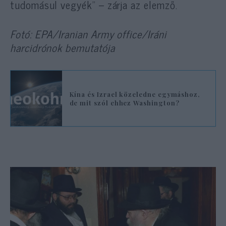
tudomásul vegyék” – zárja az elemző.
Fotó: EPA/Iranian Army office/Iráni
harcidrónok bemutatója
Kína és Izrael közeledne egymáshoz,
de mit szól ehhez Washington?