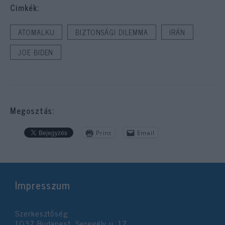
Cimkék:
ATOMALKU
BIZTONSÁGI DILEMMA
IRÁN
JOE BIDEN
Megosztás:
Print
Email
Impresszum
Szerkesztőség:
1037 Budapest, Seregély u. 17.