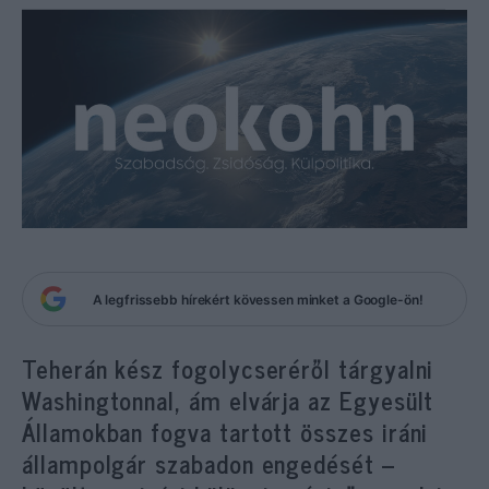
A legfrissebb hírekért kövessen minket a Google-ön!
Teherán kész fogolycseréről tárgyalni
Washingtonnal, ám elvárja az Egyesült
Államokban fogva tartott összes iráni
állampolgár szabadon engedését –