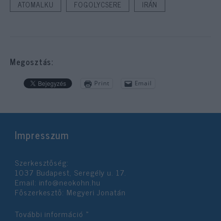
ATOMALKU
FOGOLYCSERE
IRÁN
Megosztás:
Print
Email
Impresszum
Szerkesztőség:
1037 Budapest, Seregély u. 17.
Email:
info@neokohn.hu
Főszerkesztő: Megyeri Jonatán
További információ »