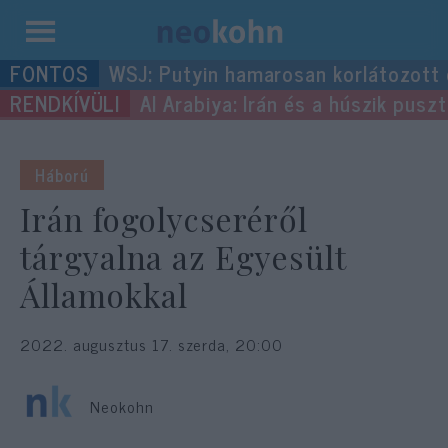
Kilépés
WSJ: Putyin hamarosan korlátozott
a
Al Arabiya: Irán és a húszik pus
tartalomba
Háború
Irán fogolycseréről
tárgyalna az Egyesült
Államokkal
2022. augusztus 17. szerda, 20:00
Neokohn