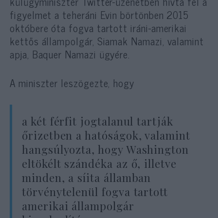
külügyminiszter Twitter-üzenetben hívta fel a
figyelmet a teheráni Evin börtönben 2015
októbere óta fogva tartott iráni-amerikai
kettős állampolgár, Siamak Namazi, valamint
apja, Baquer Namazi ügyére.
A miniszter leszögezte, hogy
a két férfit jogtalanul tartják
őrizetben a hatóságok, valamint
hangsúlyozta, hogy Washington
eltökélt szándéka az ő, illetve
minden, a síita államban
törvénytelenül fogva tartott
amerikai állampolgár