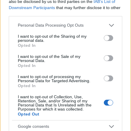
also be disclosed by us to third parties on the
IAB’s List of
által beterjesztett kompromisszumos
Downstream Participants
that may further disclose it to other
szövegtervezettel zárultak a megbeszélések,
third parties.
mire Teherán kedden azt közölte, hogy
Please note that this website/app uses one or more Google
Personal Data Processing Opt Outs
írásban válaszolt a végleges ütemtervnek
services and may gather and store information including but
nevezett ajánlatra.
not limited to your visit or usage behaviour. You may click to
I want to opt-out of the Sharing of my
personal data.
grant or deny consent to Google and its third-party tags to
Opted In
use your data for below specified purposes in below Google
Az alku felélesztéséről tavaly áprilisban
consent section.
I want to opt-out of the Sale of my
kezdődtek tárgyalások. A 2015-ös
Personal Data.
Opted In
egyezmény értelmében Irán kötelezte magát
nukleáris tevékenysége korlátozására, aminek
I want to opt-out of processing my
Personal Data for Targeted Advertising.
fejében fokozatosan feloldották a vele
Opted In
szemben elrendelt büntetőintézkedések
I want to opt-out of Collection, Use,
többségét. Donald Trump akkori amerikai
Retention, Sale, and/or Sharing of my
Personal Data that Is Unrelated with the
elnök 2018-ban egyoldalúan kiléptette az
Purposes for which it was collected.
Opted Out
Egyesült Államokat a szerződésből, és újból
bevezette az iráni gazdaságot fojtogató
Google consents