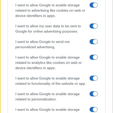
szankciókat. Irán válaszul fokozatosan
I want to allow Google to enable storage
felmondta kötelezettségvállalásait, és
related to advertising like cookies on web or
egyebek között fokozta az urándúsítást.
device identifiers in apps.
I want to allow my user data to be sent to
Google for online advertising purposes.
Teherán válaszolt a nukleáris
I want to allow Google to send me
tárgyalásokon kapott ajánlatra
personalized advertising.
I want to allow Google to enable storage
related to analytics like cookies on web or
device identifiers in apps.
I want to allow Google to enable storage
related to functionality of the website or app.
I want to allow Google to enable storage
related to personalization.
I want to allow Google to enable storage