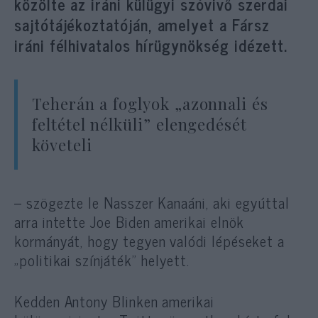
közölte az iráni külügyi szóvivő szerdai
sajtótájékoztatóján, amelyet a Fársz
iráni félhivatalos hírügynökség idézett.
Teherán a foglyok „azonnali és
feltétel nélküli” elengedését
követeli
– szögezte le Nasszer Kanaáni, aki egyúttal
arra intette Joe Biden amerikai elnök
kormányát, hogy tegyen valódi lépéseket a
„politikai színjáték” helyett.
Kedden Antony Blinken amerikai