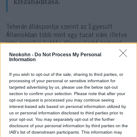
kiszabadítása.
Teherán álláspontja szerint az Egyesült
Államokban több mint egy tucat iráni, illetve
iráni-amerikai kettős állampolgárt tartanak
fogva, és az iráni vezetés az ő elengedésüket
Neokohn -
Do Not Process My Personal
akarja kieszközölni Washingtonnál.
Information
If you wish to opt-out of the sale, sharing to third parties, or
processing of your personal or sensitive information for
targeted advertising by us, please use the below opt-out
Iránnal cserél foglyot Belgium
section to confirm your selection. Please note that after your
opt-out request is processed you may continue seeing
interest-based ads based on personal information utilized by
us or personal information disclosed to third parties prior to
Most folynak Bécsben a 2015-ös iráni
your opt-out. You may separately opt-out of the further
nukleáris megállapodás felélesztését célzó
disclosure of your personal information by third parties on the
egyeztetések. Múlt hétfőn az Európai Unió
IAB’s list of downstream participants. This information may