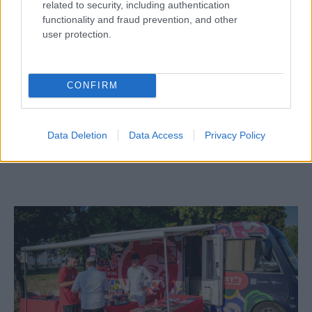
related to security, including authentication
functionality and fraud prevention, and other
user protection.
CONFIRM
Egy különleges családi járattal 140 új
alijázó érkezett Izraelbe
Data Deletion
Data Access
Privacy Policy