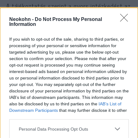
A tájékoztatás szerint a gyors intézkedést az
ellátási helyzet tette indokolttá: a Barátság
Neokohn -
Do Not Process My Personal
kőolajvezeték déli szakaszán keresztül
Information
érkezik a kőolaj Magyarországra, Szlovákiába
és Csehországba is, és bár a Molnak
If you wish to opt-out of the sale, sharing to third parties, or
Magyarországon több hétre elegendő saját
processing of your personal or sensitive information for
targeted advertising by us, please use the below opt-out
tartaléka van, regionális nagyvállalatként a
section to confirm your selection. Please note that after your
környező országok ellátásbiztonságáért is
opt-out request is processed you may continue seeing
felelősséget vállal.
interest-based ads based on personal information utilized by
us or personal information disclosed to third parties prior to
your opt-out. You may separately opt-out of the further
disclosure of your personal information by third parties on the
IAB’s list of downstream participants. This information may
Ajvé: Elzárták az ukránok a Barátság
also be disclosed by us to third parties on the
IAB’s List of
kőolajvezetéket
Downstream Participants
that may further disclose it to other
third parties.
Please note that this website/app uses one or more Google
Personal Data Processing Opt Outs
services and may gather and store information including but