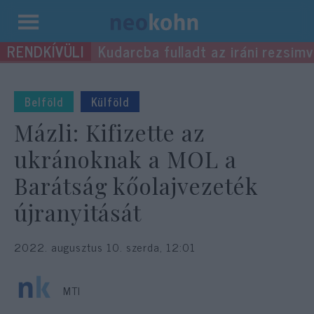
Kilépés
Kudarcba fulladt az iráni rezsimv
a
tartalomba
Belföld
Külföld
Mázli: Kifizette az
ukránoknak a MOL a
Barátság kőolajvezeték
újranyitását
2022. augusztus 10. szerda, 12:01
MTI