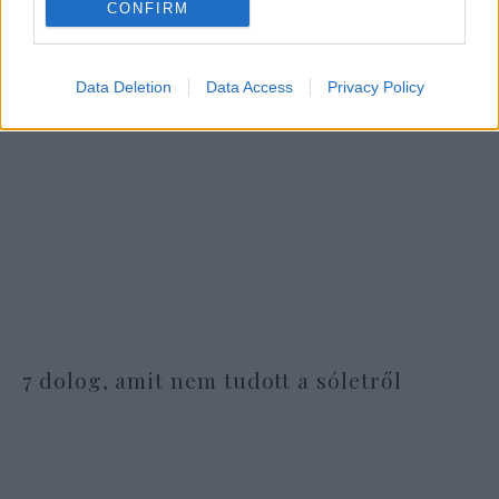
CONFIRM
Data Deletion
Data Access
Privacy Policy
7 dolog, amit nem tudott a sóletről