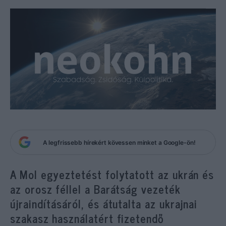
A legfrissebb hírekért kövessen minket a Google-ön!
A Mol egyeztetést folytatott az ukrán és
az orosz féllel a Barátság vezeték
újraindításáról, és átutalta az ukrajnai
szakasz használatért fizetendő