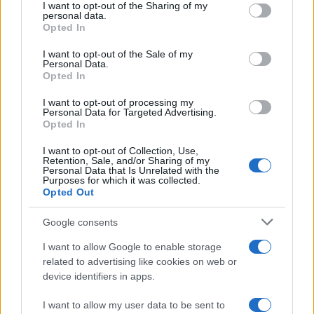
not limited to your visit or usage behaviour. You may click to
I want to opt-out of the Sharing of my
personal data.
grant or deny consent to Google and its third-party tags to
Opted In
use your data for below specified purposes in below Google
consent section.
I want to opt-out of the Sale of my
Personal Data.
Opted In
I want to opt-out of processing my
Personal Data for Targeted Advertising.
Opted In
I want to opt-out of Collection, Use,
Retention, Sale, and/or Sharing of my
Personal Data that Is Unrelated with the
Purposes for which it was collected.
Opted Out
Oberlander Báruch: veszélybe kerül a
Google consents
kóserság, ha tejeskávét is kínálnak egy
I want to allow Google to enable storage
húsos étteremben?
related to advertising like cookies on web or
device identifiers in apps.
I want to allow my user data to be sent to