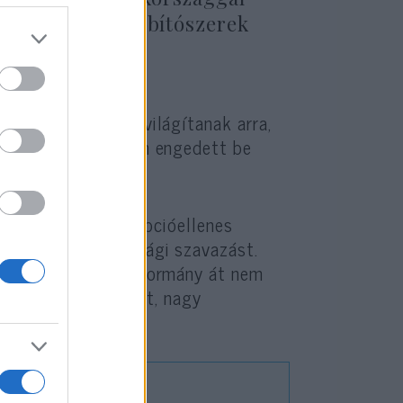
y valójában a kábítószerek
lenes harcosok rávilágítanak arra,
nyok alatt – hogyan engedett be
llenőrzés nélkül.
t hivatalba a korrupcióellenes
tte a bizalmatlansági szavazást.
annak, amíg az új kormány át nem
oport ellen indított, nagy