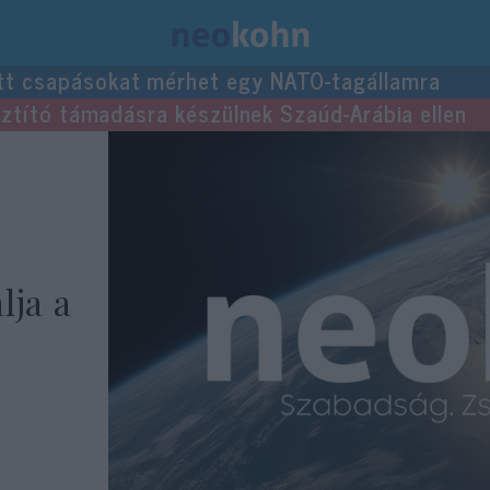
tt csapásokat mérhet egy NATO-tagállamra
usztító támadásra készülnek Szaúd-Arábia ellen
lja a