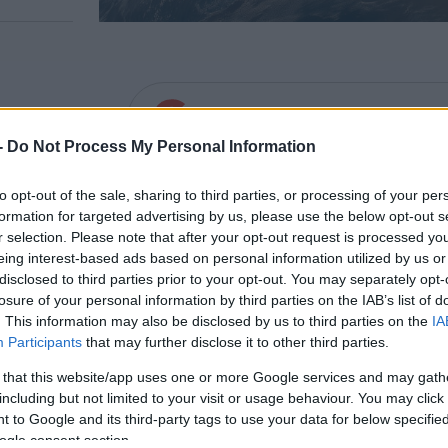
A legfrissebb hírekért kövessen m
-
Do Not Process My Personal Information
ril Petkov miniszterelnök szerint az EU egys
to opt-out of the sale, sharing to third parties, or processing of your per
ös határát az előző kormányok alatt bűnözők 
formation for targeted advertising by us, please use the below opt-out s
r selection. Please note that after your opt-out request is processed y
eing interest-based ads based on personal information utilized by us or
gária leköszönő kormánya az utolsó leheletét is a
disclosed to third parties prior to your opt-out. You may separately opt-
losure of your personal information by third parties on the IAB’s list of
észharangot amiatt, hogy maffiózók átvették az ir
. This information may also be disclosed by us to third parties on the
IA
csfontosságú határátkelőhely felett, aláásva ezze
Participants
that may further disclose it to other third parties.
kk belső piacának feltételezett közös normáit –
ír
 that this website/app uses one or more Google services and may gath
including but not limited to your visit or usage behaviour. You may click 
 to Google and its third-party tags to use your data for below specifi
A Kapitan Andreevo határellenőrzési pon
ogle consent section.