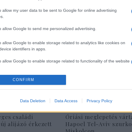
Elutasítja az EU legális
o allow my user data to be sent to Google for online advertising
a Fidesz
s.
to allow Google to send me personalized advertising.
o allow Google to enable storage related to analytics like cookies on
evice identifiers in apps.
o allow Google to enable storage related to functionality of the website
o allow Google to enable storage related to personalization.
CONFIRM
o allow Google to enable storage related to security, including
cation functionality and fraud prevention, and other user protection.
Data Deletion
Data Access
Privacy Policy
eges családi
Óriási meglepetés várt
 új alijázó érkezett
Hapoel Tel-Aviv szurko
Miskolcon