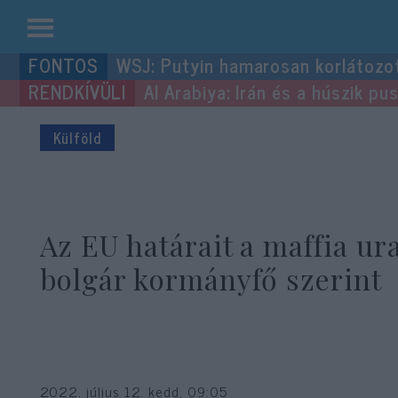
Kilépés
WSJ: Putyin hamarosan korlátozo
a
Al Arabiya: Irán és a húszik p
tartalomba
Külföld
Az EU határait a maffia ura
bolgár kormányfő szerint
2022. július 12. kedd, 09:05