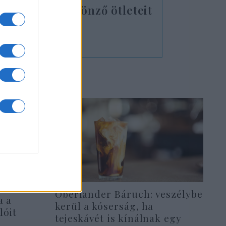
 migrációt ösztönző ötleteit
Oberlander Báruch: veszélybe
a a
kerül a kóserság, ha
lóit
tejeskávét is kínálnak egy