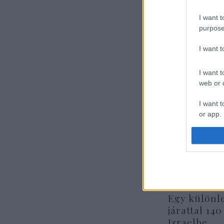
I want t
purpose
I want 
I want t
web or d
I want t
or app.
I want t
I want t
authenti
Egy különl
járattal 140
Izraelbe