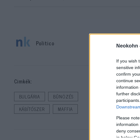
Politico
Neokohn 
Ki
If you wish 
köz
sensitive in
confirm you
Cimkék:
continue se
Bul
information 
further disc
a v
BULGÁRIA
BŰNÖZÉS
participants
kul
Downstream 
KÁBÍTÓSZER
MAFFIA
blo
Please note
information 
deny consent
in below Go