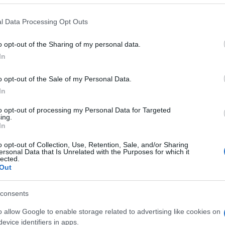
közös határán évek óta arról hírhedt, hog
l Data Processing Opt Outs
bejutási pontja az Európai Unióba.
o opt-out of the Sharing of my personal data.
In
t a rövid életű reformkormányt vezető korrupcióel
y egy bűnözői csoport – az előző politikai kormá
o opt-out of the Sale of my Personal Data.
In
almas mennyiségű élelmiszert az EU-ba megfelelő e
to opt-out of processing my Personal Data for Targeted
ing.
il Petkov miniszterelnök, aki alig hét hónapja kerül
In
grammal, a múlt héten lemondott, miután elveszte
o opt-out of Collection, Use, Retention, Sale, and/or Sharing
vetségesei azonban, akik még mindig hivatalban v
ersonal Data that Is Unrelated with the Purposes for which it
lected.
zi a hatalmat, a határon egy szervezett bűnözői cs
Out
lvánosságot kapó kampányt fokoznak.
consents
o allow Google to enable storage related to advertising like cookies on
evice identifiers in apps.