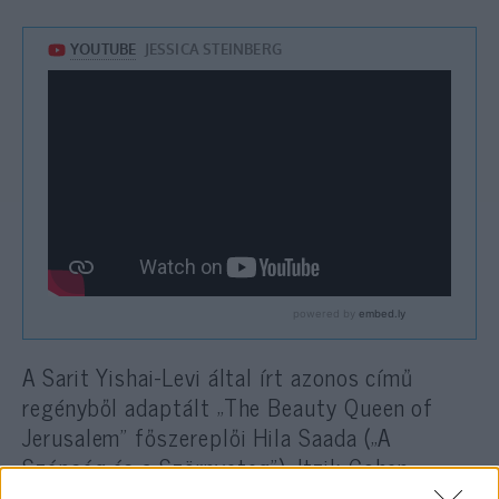
A Sarit Yishai-Levi által írt azonos című
regényből adaptált „The Beauty Queen of
Jerusalem” főszereplői Hila Saada („A
Szépség és a Szörnyeteg”), Itzik Cohen
(„Fauda”), Yuval Scharf („McMafia”), Mali Levi