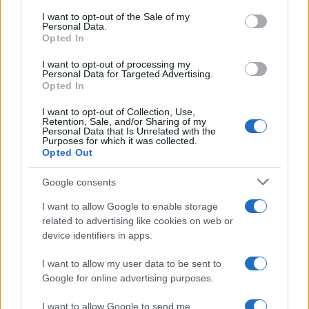
consent section.
I want to opt-out of the Sale of my
Personal Data.
A Shlomo Mashiach („Your Honor”) által
Opted In
készített és Oded Davidoff által rendezett
I want to opt-out of processing my
második évad forgatása június elején
Personal Data for Targeted Advertising.
kezdődik.
Opted In
I want to opt-out of Collection, Use,
Retention, Sale, and/or Sharing of my
Personal Data that Is Unrelated with the
Purposes for which it was collected.
Opted Out
Újabb izraeli sorozat készült a haredi
közösséggel főszerepben
Google consents
I want to allow Google to enable storage
related to advertising like cookies on web or
device identifiers in apps.
I want to allow my user data to be sent to
Google for online advertising purposes.
I want to allow Google to send me