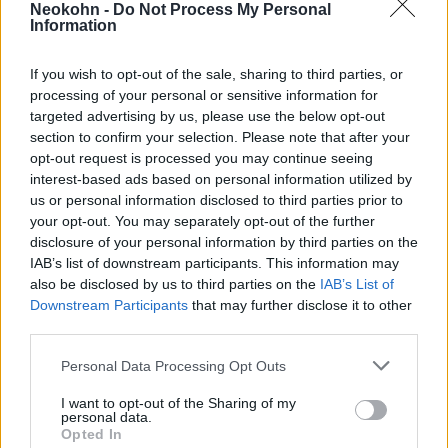
Neokohn -
Do Not Process My Personal
(„Az angyal”), valamint bemutatkozik az újonc
Information
Swell Ariel Or, aki Luna Ermosa, a címszereplő
jeruzsálemi szépségkirálynőt alakítja.
If you wish to opt-out of the sale, sharing to third parties, or
processing of your personal or sensitive information for
targeted advertising by us, please use the below opt-out
A kosztümös, korhű melodráma a 20. század
section to confirm your selection. Please note that after your
elején és közepén játszódik, és egy
opt-out request is processed you may continue seeing
interest-based ads based on personal information utilized by
Jeruzsálemben élő család történetét meséli el
us or personal information disclosed to third parties prior to
a város oszmán birodalom és brit mandátum
your opt-out. You may separately opt-out of the further
idején.
disclosure of your personal information by third parties on the
IAB’s list of downstream participants. This information may
also be disclosed by us to third parties on the
IAB’s List of
„A jeruzsálemi szépségkirálynő” négy díjat
Downstream Participants
that may further disclose it to other
nyert az izraeli tévéakadémia díjátadóján,
third parties.
köztük a legjobb napi dráma díját. Az egész
Please note that this website/app uses one or more Google
Personal Data Processing Opt Outs
országban forgatott sorozatot az eddigi
services and may gather and store information including but
egyik legambiciózusabb izraeli sorozatnak
not limited to your visit or usage behaviour. You may click to
I want to opt-out of the Sharing of my
personal data.
grant or deny consent to Google and its third-party tags to
tartják.
Opted In
use your data for below specified purposes in below Google