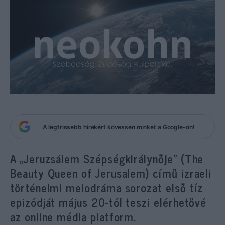
A legfrissebb hírekért kövessen minket a Google-ön!
A „Jeruzsálem Szépségkirálynője” (The
Beauty Queen of Jerusalem) című izraeli
történelmi melodráma sorozat első tíz
epizódját május 20-tól teszi elérhetővé
az online média platform.