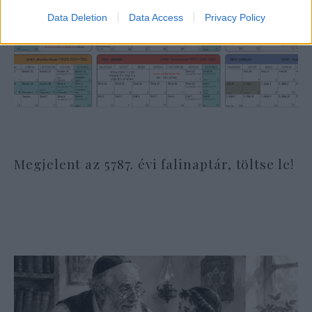
Data Deletion
Data Access
Privacy Policy
Megjelent az 5787. évi falinaptár, töltse le!