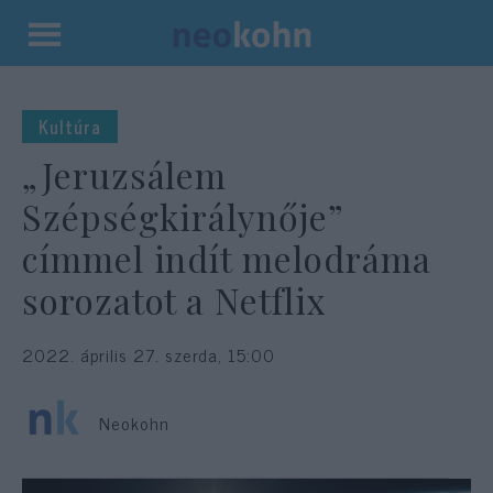
Kilépés
a
tartalomba
Kultúra
„Jeruzsálem
Szépségkirálynője”
címmel indít melodráma
sorozatot a Netflix
2022. április 27. szerda, 15:00
Neokohn