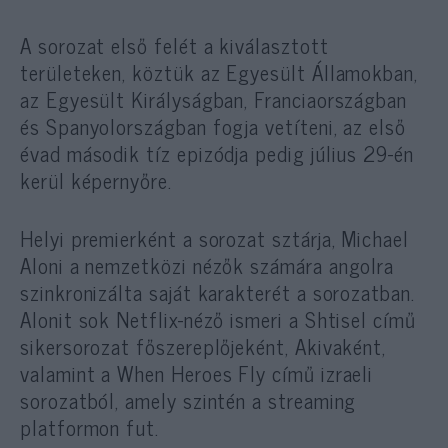
A sorozat első felét a kiválasztott
területeken, köztük az Egyesült Államokban,
az Egyesült Királyságban, Franciaországban
és Spanyolországban fogja vetíteni, az első
évad második tíz epizódja pedig július 29-én
kerül képernyőre.
Helyi premierként a sorozat sztárja, Michael
Aloni a nemzetközi nézők számára angolra
szinkronizálta saját karakterét a sorozatban.
Alonit sok Netflix-néző ismeri a Shtisel című
sikersorozat főszereplőjeként, Akivaként,
valamint a When Heroes Fly című izraeli
sorozatból, amely szintén a streaming
platformon fut.