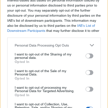
interest-based ads based on personal information utilized by
A CNBC múlt héten közzétett felmérése
us or personal information disclosed to third parties prior to
szerint az amerikaiak mindössze 38
your opt-out. You may separately opt-out of the further
százaléka helyesli Biden munkáját.
disclosure of your personal information by third parties on the
IAB’s list of downstream participants. This information may
also be disclosed by us to third parties on the
IAB’s List of
A FiveThirtyEight legutóbbi felmérés szerint
Downstream Participants
that may further disclose it to other
Biden támogatottsága alig 42 százalék alatt
third parties.
van.
Please note that this website/app uses one or more Google
Personal Data Processing Opt Outs
services and may gather and store information including but
not limited to your visit or usage behaviour. You may click to
I want to opt-out of the Sharing of my
Fotó: EPA/JIM LO SCALZO
personal data.
grant or deny consent to Google and its third-party tags to
Opted In
use your data for below specified purposes in below Google
consent section.
I want to opt-out of the Sale of my
Personal Data.
Opted In
Trump most simán legyőzné Bident
I want to opt-out of processing my
Personal Data for Targeted Advertising.
Opted In
I want to opt-out of Collection, Use,
Retention, Sale, and/or Sharing of my