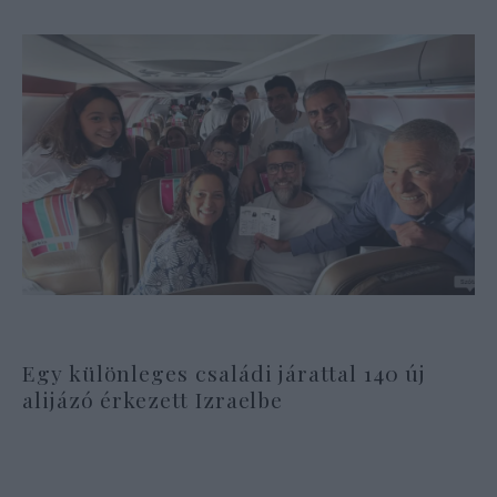
Egy különleges családi járattal 140 új
alijázó érkezett Izraelbe