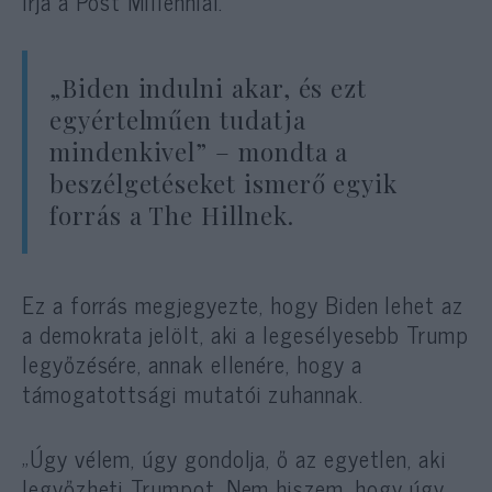
írja a Post Millennial.
„Biden indulni akar, és ezt
egyértelműen tudatja
mindenkivel” – mondta a
beszélgetéseket ismerő egyik
forrás a The Hillnek.
Ez a forrás megjegyezte, hogy Biden lehet az
a demokrata jelölt, aki a legesélyesebb Trump
legyőzésére, annak ellenére, hogy a
támogatottsági mutatói zuhannak.
„Úgy vélem, úgy gondolja, ő az egyetlen, aki
legyőzheti Trumpot. Nem hiszem, hogy úgy