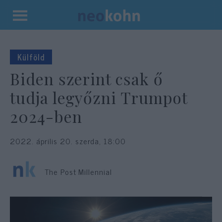
Kilépés
a
tartalomba
Külföld
Biden szerint csak ő
tudja legyőzni Trumpot
2024-ben
2022. április 20. szerda, 18:00
The Post Millennial