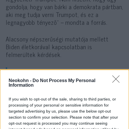
gondolja, hogy van bárki a demokrata pártban,
aki meg tudja verni Trumpot, és ez a
legnagyobb tényező” – mondta a forrás.
Alacsony népszerűségi mutatója mellett
Biden életkorával kapcsolatban is
felmerültek kérdések.
A 78 évesen hivatalba lépő Biden
Neokohn -
Do Not Process My Personal
a legidősebb hivatalba választott
Information
elnök. Második ciklusra való
If you wish to opt-out of the sale, sharing to third parties, or
megválasztása esetén 82 éves
processing of your personal or sensitive information for
lenne.
targeted advertising by us, please use the below opt-out
section to confirm your selection. Please note that after your
opt-out request is processed you may continue seeing