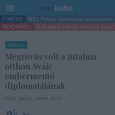
Kilépés
WSJ: Putyin hamarosan korlátozott
a
Al Arabiya: Irán és a húszik pus
tartalomba
Kultúra
Megrovás volt a jutalma
otthon Svájc
embermentő
diplomatájának
2022. április 1. péntek, 06:13
MTI