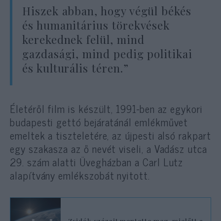
Hiszek abban, hogy végül békés
és humanitárius törekvések
kerekednek felül, mind
gazdasági, mind pedig politikai
és kulturális téren.”
Életéről film is készült, 1991-ben az egykori
budapesti gettó bejáratánál emlékművet
emeltek a tiszteletére, az újpesti alsó rakpart
egy szakasza az ő nevét viseli, a Vadász utca
29. szám alatti Üvegházban a Carl Lutz
alapítvány emlékszobát nyitott.
Zsidók százait mentette meg, mielőtt a