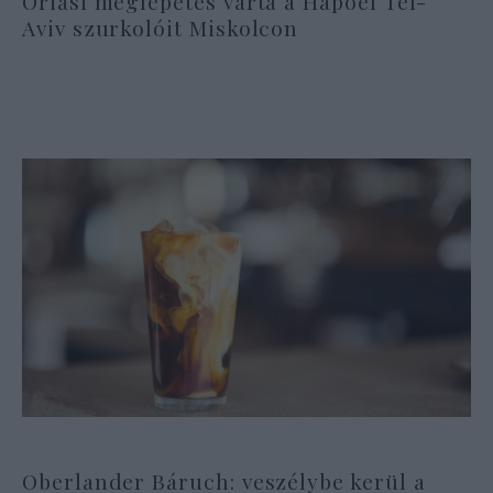
Óriási meglepetés várta a Hapoel Tel-
Aviv szurkolóit Miskolcon
Oberlander Báruch: veszélybe kerül a