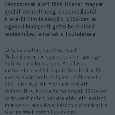
vészkorszak alatt több tízezer magyar
zsidót mentett meg a deportálástól.
Életéről film is készült, 1991-ben az
egykori budapesti gettó bejáratánál
emlékművet emeltek a tiszteletére.
Lutz az osztrák határhoz közeli
Walzenhausenben született, ahol apja egy
kőfejtő tulajdonosa volt. A vallásos,
metodista nevelést kapott fiatalember 18
évesen kivándorolt az Egyesült Államokba,
ahol húsz évig élt. A tanulás mellett
dolgozott is, hogy eltartsa magát, 1920-ban
Svájc washingtoni képviseletén lett levelező
munkatárs, négy évvel később diplomázott a
George Washington Egyetemen.