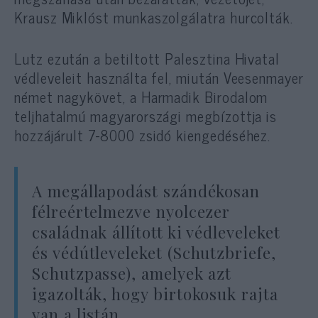
Krausz Miklóst munkaszolgálatra hurcolták.
Lutz ezután a betiltott Palesztina Hivatal
védleveleit használta fel, miután Veesenmayer
német nagykövet, a Harmadik Birodalom
teljhatalmú magyarországi megbízottja is
hozzájárult 7-8000 zsidó kiengedéséhez.
A megállapodást szándékosan
félreértelmezve nyolcezer
családnak állított ki védleveleket
és védútleveleket (Schutzbriefe,
Schutzpasse), amelyek azt
igazolták, hogy birtokosuk rajta
van a listán.