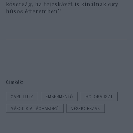
kóserság, ha tejeskávét is kínálnak egy
húsos étteremben?
Cimkék:
CARL LUTZ
EMBERMENTŐ
HOLOKAUSZT
MÁSODIK VILÁGHÁBORÚ
VÉSZKORSZAK