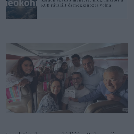
KGB rátalált és megkínozta volna