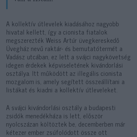
A kollektív útlevelek kiadásához nagyobb
hivatal kellett, így a cionista fiatalok
megszerezték Weiss Artúr üvegkereskedő
Üvegház nevű raktár- és bemutatótermét a
Vadász utcában, ez lett a svájci nagykövetség
idegen érdekek képviseletének kivándorlási
osztálya. Itt működött az illegális cionista
mozgalom is, amely segített összeállítani a
listákat és kiadni a kollektív útleveleket.
A svájci kivándorlási osztály a budapesti
zsidók menedékháza is lett, először
nyolcszázan költöztek be, decemberben már
kétezer ember zsúfolódott össze ott