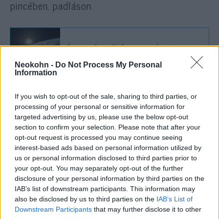
pincében, padláson.
Így gazdagodtak meg a német
milliárdosok a holokauszton és a
háborún
Neokohn -
Do Not Process My Personal
Information
If you wish to opt-out of the sale, sharing to third parties, or
Tízezerszámra állították ki a
processing of your personal or sensitive information for
targeted advertising by us, please use the below opt-out
védleveleket, amelyeket
section to confirm your selection. Please note that after your
hamisították is.
opt-out request is processed you may continue seeing
interest-based ads based on personal information utilized by
us or personal information disclosed to third parties prior to
your opt-out. You may separately opt-out of the further
„Védett házakat” hozott létre, ezekből
disclosure of your personal information by third parties on the
alakult ki a nemzetközi gettó, ahol
IAB’s list of downstream participants. This information may
also be disclosed by us to third parties on the
IAB’s List of
összeköltöztették a családokat és hatalmas
Downstream Participants
that may further disclose it to other
volt a zsúfoltság, de sok életet mentettek