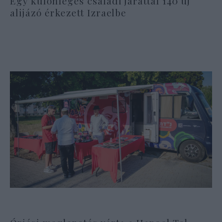
Egy különleges családi járattal 140 új
alijázó érkezett Izraelbe