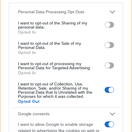
third parties.
meg.
Please note that this website/app uses one or more Google
Personal Data Processing Opt Outs
services and may gather and store information including but
Lutz Svédország, Portugália, Spanyolország
not limited to your visit or usage behaviour. You may click to
I want to opt-out of the Sharing of my
personal data.
és a Vatikán diplomatáival együttműködve
grant or deny consent to Google and its third-party tags to
Opted In
use your data for below specified purposes in below Google
hónapokon át szorgalmazta, hogy közösen
consent section.
I want to opt-out of the Sale of my
lépjenek fel a magyar kormánynál és a nácik
Personal Data.
Opted In
magyarországi képviselőinél az ártatlan
emberek elhurcolása ellen. Diplomáciai
I want to opt-out of processing my
Personal Data for Targeted Advertising.
képességeit latba vetve, sok esetben
Opted In
személyes bátorságáról is tanúságot téve
I want to opt-out of Collection, Use,
igyekezett a halálmenetek indítását
Retention, Sale, and/or Sharing of my
Personal Data that Is Unrelated with the
megakadályozni, emiatt Veesenmayer
Purposes for which it was collected.
állítólag azt is fontolgatta, hogy eltéteti láb
Opted Out
alól. A szovjet hatóságok 1945 tavaszán két
Google consents
svájci diplomatát elhurcoltak, Lutzot pedig
I want to allow Google to enable storage
kiutasították.
related to advertising like cookies on web or