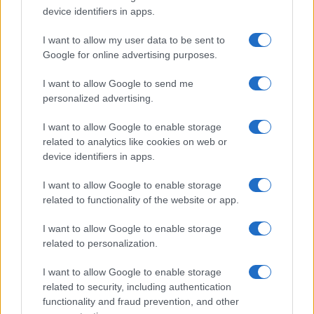
device identifiers in apps.
Svájcban azonban nem hősként fogadták,
I want to allow my user data to be sent to
tevékenységét eltitkolták, úgymond hiányos
Google for online advertising purposes.
költségigazolásaiért és hatáskörének
túllépéséért (azaz a kollektív útlevelek
I want to allow Google to send me
personalized advertising.
kiadásáért) megrovásban részesítették. Az
idegösszeomlást szenvedett Lutz odahaza
I want to allow Google to enable storage
csak 1958-ban kapta meg a neki kijáró
related to analytics like cookies on web or
elismerést.
device identifiers in apps.
I want to allow Google to enable storage
Izrael nem feledkezett meg róla:
related to functionality of the website or app.
I want to allow Google to enable storage
related to personalization.
Haifában utcát neveztek el róla,
I want to allow Google to enable storage
a Jad Vasem 1964-ben első
related to security, including authentication
svájciként adományozta neki a
functionality and fraud prevention, and other