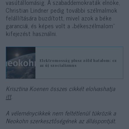
vasútállomásig. A szabaddemokraták elnöke,
Christian Lindner pedig további szélmalmok
felállítására buzdított, mivel azok a béke
garanciái, és képes volt a „békeszélmalom”
kifejezést használni.
Elektromosság plusz zöld hatalom: ez
az új szocializmus
Krisztina Koenen összes cikkét elolvashatja
itt
.
A véleménycikkek nem feltétlenül tükrözik a
Neokohn szerkesztőségének az álláspontját.