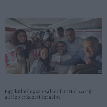
Egy különleges családi járattal 140 új
alijázó érkezett Izraelbe