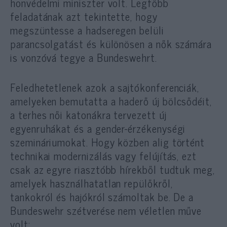
honvédelmi miniszter volt. Legfőbb
feladatának azt tekintette, hogy
megszüntesse a hadseregen belüli
parancsolgatást és különösen a nők számára
is vonzóvá tegye a Bundeswehrt.
Feledhetetlenek azok a sajtókonferenciák,
amelyeken bemutatta a haderő új bölcsődéit,
a terhes női katonákra tervezett új
egyenruhákat és a gender-érzékenységi
szemináriumokat. Hogy közben alig történt
technikai modernizálás vagy felújítás, ezt
csak az egyre riasztóbb hírekből tudtuk meg,
amelyek használhatatlan repülőkről,
tankokról és hajókról számoltak be. De a
Bundeswehr szétverése nem véletlen műve
volt: