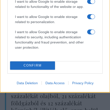
szükség. Jelenleg kétséges, hogy a koalíció
I want to allow Google to enable storage
képes lesz-e erre.
related to functionality of the website or app.
I want to allow Google to enable storage
Robert Habeck, a zöld energiaminiszter, első
related to personalization.
kijelentéseiben még felülmúlhatatlan
I want to allow Google to enable storage
cinizmussal üdvözölte annak a lehetőségét,
related to security, including authentication
hogy az oroszok beszüntethetnék a gáz és
functionality and fraud prevention, and other
olaj szállítását Németországba, mert ez
user protection.
esélyt jelentene arra, hogy még gyorsabban
építsük ki a megújuló energiák termelését.
CONFIRM
Hol él ez az ember?
Data Deletion
Data Access
Privacy Policy
A német primérenergia 30
százalékát olajból, 21 százalékát
földgázból és 12 százalékát