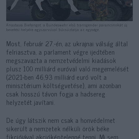
Anastasia Biefangot, a Bundeswehr első transgender parancsnokát új
bevetési helyére egyszarvúval búcsúztatja az egysége.
Most, február 27.-én, az ukrajnai válság által
felriasztva, a parlament végre ijedtében
megszavazta a nemzetvédelmi kiadások
plusz 100 milliárd euróval való megemelését
(2021-ben 46,93 milliárd euró volt a
minisztérium költségvetése), ami azonban
csak hosszú távon fogja a hadsereg
helyzetét javítani.
De úgy látszik nem csak a honvédelmet
sikerült a nemzetek nélküli örök béke
fikciójával akcióképtelenné tenni. Mi sem