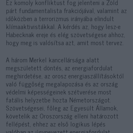
Ez komoly konfliktust fog jelenteni a Zöld
párt fundamentalista frakciójával, valamint az
időközben a terrorizmus irányába elindult
klímaaktivistákkal. A kérdés az, hogy lesz-e
Habecknak ereje és elég szövetségese ahhoz,
hogy meg is valósítsa azt, amit most tervez.
A három Merkel kancellársága alatt
megszületett döntés, az energiafordulat
meghirdetése, az orosz energiaszállításoktól
való függőség megalapozása és az ország
védelmi képességeinek szétverése most
fatális helyzetbe hozta Németországot.
Szövetségesei, főleg az Egyesült Államok,
követelik az Oroszország elleni határozott
fellépést, ehhez az első logikus lépés
valóban az úgynevezett energiafordulat