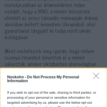
mutatja jobban az államvédelem teljes
csődjét, hogy a BND, a német hírszerzés
elnökét az orosz támadás másnapján drámai
akcióban kellett kimenteni Ukrajnából, ahol
gyanútlanul tárgyalt ki tudja miről ukrán
kollégáival.
Most mutatkozik meg igazán, hogy milyen
iszonyú tévedést követtek el a német
választók, amikor októberben álomvilágban
élő, realitásképtelen és gyerekes
mitugrászokat választottak meg politikai
Neokohn -
Do Not Process My Personal
Information
döntéshozóknak. Az új szociáldemokrata
honvédelmi miniszter egy trottyos
If you wish to opt-out of the sale, sharing to third parties, or
öregasszony, aki egyedül még egy tankból
processing of your personal or sensitive information for
sem bír kimászni, és akinek az első
targeted advertising by us, please use the below opt-out