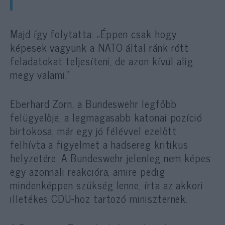
Majd így folytatta: „Éppen csak hogy
képesek vagyunk a NATO által ránk rótt
feladatokat teljesíteni, de azon kívül alig
megy valami.”
Eberhard Zorn, a Bundeswehr legfőbb
felügyelője, a legmagasabb katonai pozíció
birtokosa, már egy jó félévvel ezelőtt
felhívta a figyelmet a hadsereg kritikus
helyzetére. A Bundeswehr jelenleg nem képes
egy azonnali reakcióra, amire pedig
mindenképpen szükség lenne, írta az akkori
illetékes CDU-hoz tartozó miniszternek.