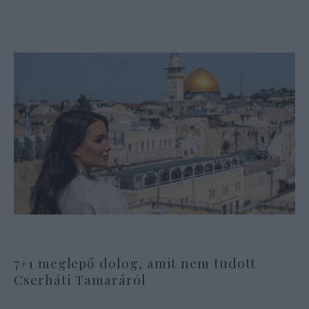
7+1 meglepő dolog, amit nem tudott
Cserháti Tamaráról