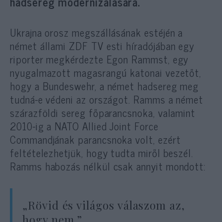
hadsereg modernizálására.
Ukrajna orosz megszállásának estéjén a
német állami ZDF TV esti híradójában egy
riporter megkérdezte Egon Rammst, egy
nyugalmazott magasrangú katonai vezetőt,
hogy a Bundeswehr, a német hadsereg meg
tudná-e védeni az országot. Ramms a német
szárazföldi sereg főparancsnoka, valamint
2010-ig a NATO Allied Joint Force
Commandjának parancsnoka volt, ezért
feltételezhetjük, hogy tudta miről beszél.
Ramms habozás nélkül csak annyit mondott:
„Rövid és világos válaszom az,
hogy nem.”