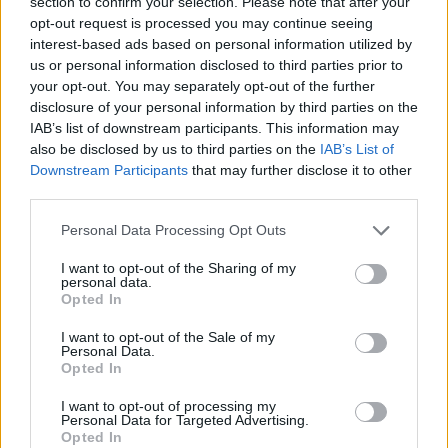
intézkedése az volt, hogy megfossza
section to confirm your selection. Please note that after your
opt-out request is processed you may continue seeing
hatáskörétől Eberhard Zornt, a védelmi
interest-based ads based on personal information utilized by
politika fentebb idézett kritikusát. Helyette
us or personal information disclosed to third parties prior to
a honvédelmi főtanácsadó egy nő lesz, akit
your opt-out. You may separately opt-out of the further
disclosure of your personal information by third parties on the
úgy látszik baráti szálak fűznek a
IAB’s list of downstream participants. This information may
miniszterasszonyhoz.
also be disclosed by us to third parties on the
IAB’s List of
Downstream Participants
that may further disclose it to other
third parties.
Egyiküknek sincs semmilyen
Please note that this website/app uses one or more Google
Personal Data Processing Opt Outs
honvédelmi vagy akár csak
services and may gather and store information including but
not limited to your visit or usage behaviour. You may click to
I want to opt-out of the Sharing of my
technikai kiképzése vagy
personal data.
grant or deny consent to Google and its third-party tags to
Opted In
tapasztalata.
use your data for below specified purposes in below Google
consent section.
I want to opt-out of the Sale of my
Personal Data.
Opted In
I want to opt-out of processing my
Personal Data for Targeted Advertising.
Opted In