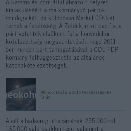
A Ramms és Zorn által ábrázolt helyzet
kialakulásáért a ma kormányzó pártok
mindegyikét, de különösen Merkel CDU-ját
terheli a felelősség. A Zöldek, mint pacifista
párt vetették elsőként fel a honvédelmi
kötelezettség megszüntetését, majd 2011-
ben minden párt támogatásával a CDU-FDP-
kormány felfüggesztette az általános
katonakötelezettséget.
Németország a zöld totalitarizmus
útján
A cél a hadsereg létszámának 255.000-röl
185.000 való csökkentése, valamint a