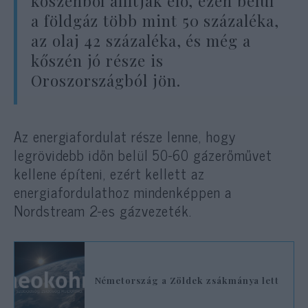
kőszénből állítják elő, ezen belül
a földgáz több mint 50 százaléka,
az olaj 42 százaléka, és még a
kőszén jó része is
Oroszországból jön.
Az energiafordulat része lenne, hogy
legrövidebb időn belül 50-60 gázerőművet
kellene építeni, ezért kellett az
energiafordulathoz mindenképpen a
Nordstream 2-es gázvezeték.
Németország a Zöldek zsákmánya lett