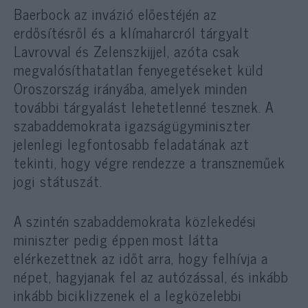
Baerbock az invázió előestéjén az
erdősítésről és a klímaharcról tárgyalt
Lavrovval és Zelenszkijjel, azóta csak
megvalósíthatatlan fenyegetéseket küld
Oroszország irányába, amelyek minden
további tárgyalást lehetetlenné tesznek. A
szabaddemokrata igazságügyminiszter
jelenlegi legfontosabb feladatának azt
tekinti, hogy végre rendezze a transzneműek
jogi státuszát.
A szintén szabaddemokrata közlekedési
miniszter pedig éppen most látta
elérkezettnek az időt arra, hogy felhívja a
népet, hagyjanak fel az autózással, és inkább
inkább biciklizzenek el a legközelebbi