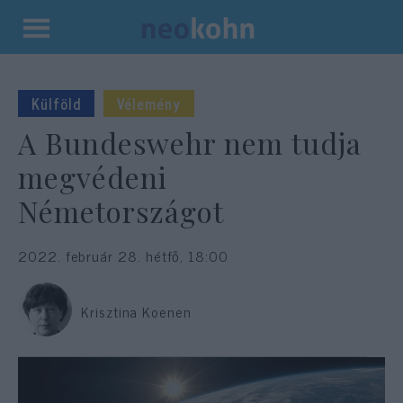
Kilépés
a
tartalomba
Külföld
Vélemény
A Bundeswehr nem tudja
megvédeni
Németországot
2022. február 28. hétfő, 18:00
Krisztina Koenen