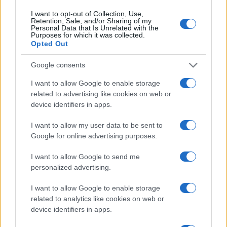
I want to opt-out of Collection, Use,
Retention, Sale, and/or Sharing of my
Personal Data that Is Unrelated with the
Purposes for which it was collected.
Opted Out
Google consents
I want to allow Google to enable storage
related to advertising like cookies on web or
device identifiers in apps.
I want to allow my user data to be sent to
Christine Lambrecht német védelmi miniszter.
Google for online advertising purposes.
A hadseregnek most beigért 100 milliárd csak
I want to allow Google to send me
akkor fog igazi változást hozni, ha a
personalized advertising.
honvédelemre vonatkozó felfogás is
megváltozik, ami azt jelenti, hogy a
I want to allow Google to enable storage
related to analytics like cookies on web or
nemzetvédelem politikai vezetésében is
device identifiers in apps.
sürgős személyi változásokra is lenne