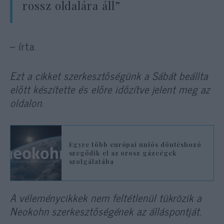
rossz oldalára áll”
– írta.
Ezt a cikket szerkesztőségünk a Sábát beállta
előtt készítette és előre időzítve jelent meg az
oldalon.
Egyre több európai uniós döntéshozó
szegődik el az orosz gázcégek
szolgálatába
A véleménycikkek nem feltétlenül tükrözik a
Neokohn szerkesztőségének az álláspontját.