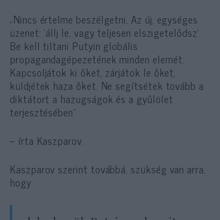
„Nincs értelme beszélgetni. Az új, egységes
üzenet: ’állj le, vagy teljesen elszigetelődsz’.
Be kell tiltani Putyin globális
propagandagépezetének minden elemét.
Kapcsoljátok ki őket, zárjátok le őket,
küldjétek haza őket. Ne segítsétek tovább a
diktátort a hazugságok és a gyűlölet
terjesztésében”
– írta Kaszparov.
Kaszparov szerint továbbá, szükség van arra,
hogy