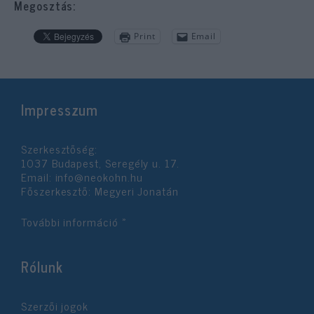
Megosztás:
Print
Email
Impresszum
Szerkesztőség:
1037 Budapest, Seregély u. 17.
Email:
info@neokohn.hu
Főszerkesztő: Megyeri Jonatán
További információ »
Rólunk
Szerzői jogok