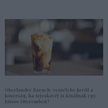
Oberlander Báruch: veszélybe kerül a
kóserság, ha tejeskávét is kínálnak egy
húsos étteremben?