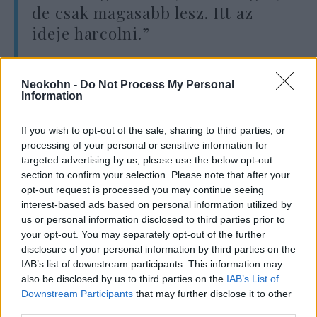
de csak magasabb lesz. Itt az
ideje harcolni.”
Neokohn -
Do Not Process My Personal
A sakknagymester szerzője a Winter Is
Information
Coming: Miért kell megállítani Vlagyimir
Putyint és a szabad világ ellenségeit” című
If you wish to opt-out of the sale, sharing to third parties, or
könyvét 2015-ben, egy évvel azután, hogy
processing of your personal or sensitive information for
targeted advertising by us, please use the below opt-out
Putyin törvénytelenül elvette Ukrajnától a
section to confirm your selection. Please note that after your
Krímet.
opt-out request is processed you may continue seeing
interest-based ads based on personal information utilized by
us or personal information disclosed to third parties prior to
Kaszparov, az orosz disszidens és az emberi
your opt-out. You may separately opt-out of the further
jogok szószólója az évtizedek során egyike
disclosure of your personal information by third parties on the
volt azoknak a magányos hangoknak, akik a
IAB’s list of downstream participants. This information may
nyugati vezetőket arra figyelmeztették, hogy
also be disclosed by us to third parties on the
IAB’s List of
Downstream Participants
that may further disclose it to other
ne béküljenek ki Putyinnal.
third parties.