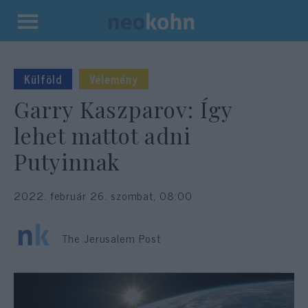
Kilépés
a
tartalomba
Külföld
Vélemény
Garry Kaszparov: Így
lehet mattot adni
Putyinnak
2022. február 26. szombat, 08:00
The Jerusalem Post