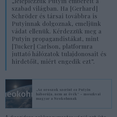
„leleplezzük Putyin embereit a
szabad világban. Ha [Gerhard]
Schröder és társai továbbra is
Putyinnak dolgoznak, emeljünk
vádat ellenük. Kérdezzük meg a
Putyin propagandistákat, mint
[Tucker] Carlson, platformra
juttató hálózatok tulajdonosait és
hirdetőit, miért engedik ezt”.
„Az oroszok szerint ez Putyin
háborúja, nem az övék” – moszkvai
magyar a Neokohnnak