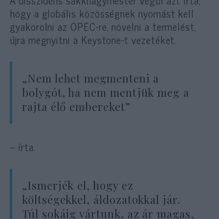
A disszidens sakknagymester végül azt írta,
hogy a globális közösségnek nyomást kell
gyakorolni az OPEC-re, növelni a termelést,
újra megnyitni a Keystone-t vezetéket.
„Nem lehet megmenteni a
bolygót, ha nem mentjük meg a
rajta élő embereket”
– írta.
„Ismerjék el, hogy ez
költségekkel, áldozatokkal jár.
Túl sokáig vártunk, az ár magas,