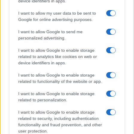
áldozattal szembesül ahhoz, hogy
device identifiers in apps.
elrejtse, és több információ jut
I want to allow my user data to be sent to
el, akkor a ma tüntető ezer
Google for online advertising purposes.
emberből akár egymillió is lehet.
I want to allow Google to send me
De 21 év után ez nehéz”
personalized advertising.
I want to allow Google to enable storage
related to analytics like cookies on web or
– válaszolta.
device identifiers in apps.
I want to allow Google to enable storage
„Vajon mit tehetnének az amerikai
related to functionality of the website or app.
techóriások, hogy segítsenek eljuttatni az
igazságot az orosz néphez A legtöbben
I want to allow Google to enable storage
related to personalization.
[Oroszországban] sajnos az állami tévéből
kapják a híreket, de az Apple, a Facebook, a
I want to allow Google to enable storage
Google és a többiek még mindig jelentős
related to security, including authentication
befolyással rendelkeznek. Bátorság viszont
functionality and fraud prevention, and other
user protection.