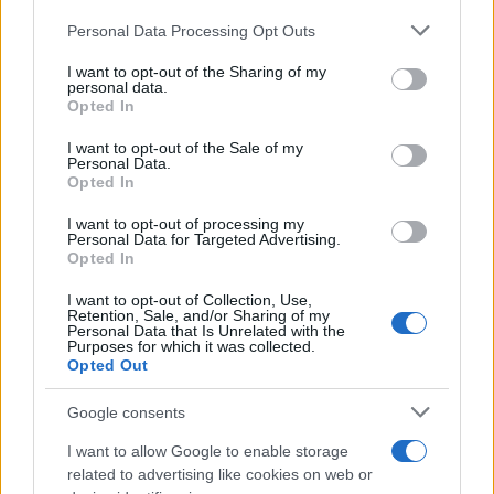
Please note that this website/app uses one or more Google
Personal Data Processing Opt Outs
„A nyugati vezetők ritkán hallgattak az orosz
services and may gather and store information including but
ellenzéki vezetőkre, és ritkán cselekedtek,
not limited to your visit or usage behaviour. You may click to
I want to opt-out of the Sharing of my
personal data.
amikor meghallgattak minket. Túl nagy kérés
grant or deny consent to Google and its third-party tags to
Opted In
use your data for below specified purposes in below Google
lenne, ha most az ukrán vezetőkre
consent section.
I want to opt-out of the Sale of my
hallgatnának?”
Personal Data.
Opted In
Arra a Twitteren feltett kérdésre, hogy az
I want to opt-out of processing my
Personal Data for Targeted Advertising.
oroszok fellázadnak-e Putyin ellen, Kaszparov
Opted In
így válaszolt:
I want to opt-out of Collection, Use,
Retention, Sale, and/or Sharing of my
Personal Data that Is Unrelated with the
Purposes for which it was collected.
Opted Out
„Mindig van rá esély. A
diktatúrák kemények, de
Google consents
törékenyek. Ha a villámháború
I want to allow Google to enable storage
kudarcot vall, és Putyin túl sok
related to advertising like cookies on web or