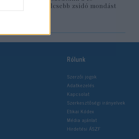
legbölcsebb zsidó mondást
Rólunk
Szerzői jogok
Adatkezelés
Kapcsolat
Szerkesztőségi irányelvek
Etikai Kódex
Média ajánlat
Hirdetési ÁSZF