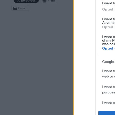
Print
I want t
Email
Opted 
I want 
Advertis
Opted 
I want t
of my P
was col
Opted 
Google 
I want t
web or d
I want t
purpose
I want 
Lesújtva fo
I want t