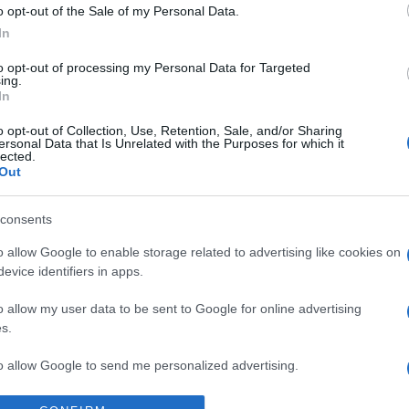
o opt-out of the Sale of my Personal Data.
In
Izraeli színekben írt t
to opt-out of processing my Personal Data for Targeted
Pekingben
ing.
In
o opt-out of Collection, Use, Retention, Sale, and/or Sharing
ersonal Data that Is Unrelated with the Purposes for which it
lected.
Out
consents
o allow Google to enable storage related to advertising like cookies on
evice identifiers in apps.
o allow my user data to be sent to Google for online advertising
s.
to allow Google to send me personalized advertising.
gadtuk a hírt:
Megjelent az 5787. évi
o allow Google to enable storage related to analytics like cookies on