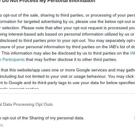
-
Do Not Process My Personal Information
to opt-out of the sale, sharing to third parties, or processing of your per
A legfrissebb hírekért kövessen m
formation for targeted advertising by us, please use the below opt-out s
r selection. Please note that after your opt-out request is processed y
eing interest-based ads based on personal information utilized by us or
u Shaoang megnyerte vasárnap a férfi rövidp
disclosed to third parties prior to your opt-out. You may separately opt-
eres versenyét a pekingi téli olimpián.
losure of your personal information by third parties on the IAB’s list of
. This information may also be disclosed by us to third parties on the
IA
Participants
that may further disclose it to other third parties.
zám világbajnoka rajt-cél győzelmet aratott az ötf
 that this website/app uses one or more Google services and may gath
sztantyin Ivlijev lett az ezüst- és a kanadai Stev
including but not limited to your visit or usage behaviour. You may click 
 to Google and its third-party tags to use your data for below specifi
ogle consent section.
FTC 23 éves gyorskorcsolyázója sikerével Magyaro
t a téli játékokon. A magyar küldöttség már a harm
l Data Processing Opt Outs
árosban, ugyanis a vegyesváltó és Liu Shaoang 1
yen zárt.
o opt-out of the Sharing of my personal data.
In