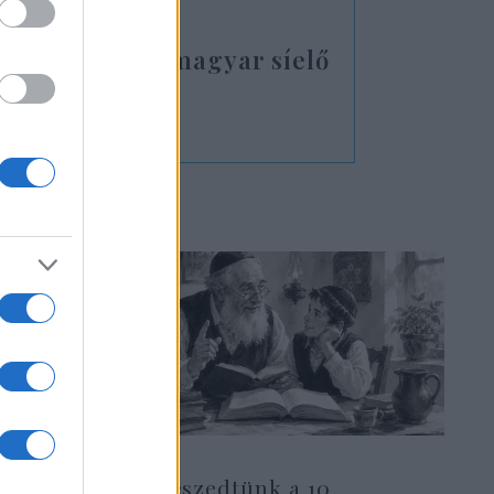
örténelmet egy magyar síelő
Összeszedtünk a 10