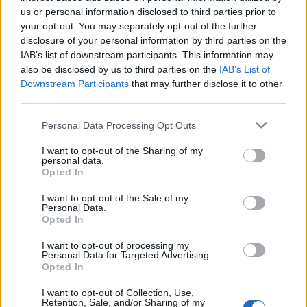
us or personal information disclosed to third parties prior to
A magas esetszám miatt az utóbbi napokban
your opt-out. You may separately opt-out of the further
akadozik az egészségügyi minisztérium
disclosure of your personal information by third parties on the
adatszolgáltatása. A minisztérium honlapján a
IAB’s list of downstream participants. This information may
also be disclosed by us to third parties on the
IAB’s List of
legfrissebb adatok a szerdai méréseket
Downstream Participants
that may further disclose it to other
mutatják.
third parties.
Please note that this website/app uses one or more Google
Personal Data Processing Opt Outs
Ezt a cikket szerkesztőségünk a Sábát beállta
services and may gather and store information including but
előtt készítette és előre időzítve jelent meg az
not limited to your visit or usage behaviour. You may click to
I want to opt-out of the Sharing of my
personal data.
grant or deny consent to Google and its third-party tags to
oldalon.
Opted In
use your data for below specified purposes in below Google
consent section.
I want to opt-out of the Sale of my
Personal Data.
Opted In
„Nem elég jó az Omikron ellen a
I want to opt-out of processing my
negyedik oltás”
Personal Data for Targeted Advertising.
Opted In
I want to opt-out of Collection, Use,
Retention, Sale, and/or Sharing of my