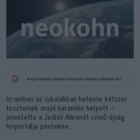
A legfrissebb hírekért kövessen minket a Google-ön!
Izraelben az iskolákban hetente kétszer
tesztelnek majd karantén helyett –
jelentette a Jediót Ahronót című újság
hírportálja pénteken.