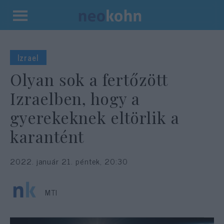
Kilépés
a
tartalomba
Izrael
Olyan sok a fertőzött
Izraelben, hogy a
gyerekeknek eltörlik a
karantént
2022. január 21. péntek, 20:30
MTI