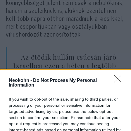
könnyebbséget jelent nem csak a nebulóknak,
hanem a szüleiknek is, akiknek ezentúl nem
kell több napra otthon maradniuk a kicsikkel,
mert csoportjukban vagy osztályukban
vírushordozót azonosítottak.
Az ötödik hullám csúcsán járó
Izraelben ezen a héten a legtöbb
iskolában csak a tanulók 40-50
Neokohn -
Do Not Process My Personal
százaléka jelent meg az országos
Information
szülői szövetség adatai szerint,
mert mintegy 200 ezer oktatót és
If you wish to opt-out of the sale, sharing to third parties, or
processing of your personal or sensitive information for
gyereket karanténra köteleztek a
targeted advertising by us, please use the below opt-out
korábbi szabályozás alapján.
section to confirm your selection. Please note that after your
opt-out request is processed you may continue seeing
interest-based ads based on personal information utilized by