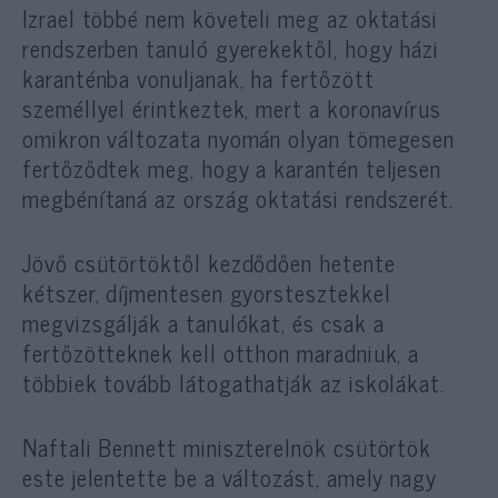
Izrael többé nem követeli meg az oktatási
rendszerben tanuló gyerekektől, hogy házi
karanténba vonuljanak, ha fertőzött
személlyel érintkeztek, mert a koronavírus
omikron változata nyomán olyan tömegesen
fertőződtek meg, hogy a karantén teljesen
megbénítaná az ország oktatási rendszerét.
Jövő csütörtöktől kezdődően hetente
kétszer, díjmentesen gyorstesztekkel
megvizsgálják a tanulókat, és csak a
fertőzötteknek kell otthon maradniuk, a
többiek tovább látogathatják az iskolákat.
Naftali Bennett miniszterelnök csütörtök
este jelentette be a változást, amely nagy