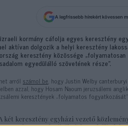
A legfrissebb hírekért kövessen m
izraeli kormány cáfolja egyes keresztény egy
ael aktívan dolgozik a helyi keresztény lakos
 ország keresztény közössége „folyamatosan n
rsadalom egyedülálló szövetének része”.
net arról
számol be
, hogy Justin Welby canterbury
aelben azzal, hogy Hosam Naoum jeruzsálemi anglik
uzsálemi keresztények „folyamatos fogyatkozását”
A két keresztény egyházi vezető közlemény
keresztény papság fizikai és verbális bá