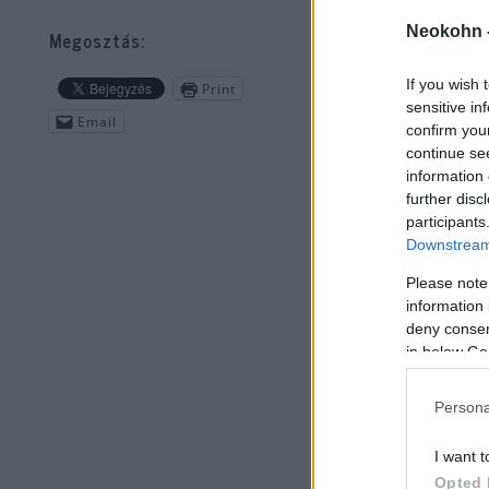
Neokohn 
Megosztás:
If you wish 
Print
sensitive in
Email
confirm you
continue se
Köz
information 
further disc
ugy
participants
ing
Downstream 
ker
Please note
information 
Az 
deny consent
in below Go
elf
Persona
I want t
Opted 