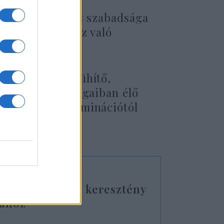
a vallásgyakorlás szabadsága
 szent helyekhez való
ata különösen dühítő,
-Kelet más országaiban élő
amelyek diszkriminációtól
 a tárca.
ztak a zsidó és keresztény
tához