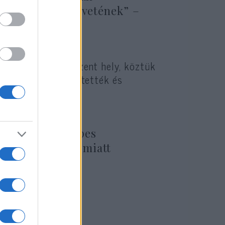
 egyedülálló szövetének” –
ámos keresztény szent hely, köztük
ust keresztre feszítették és
ztények „a telepes
ás korlátozása miatt