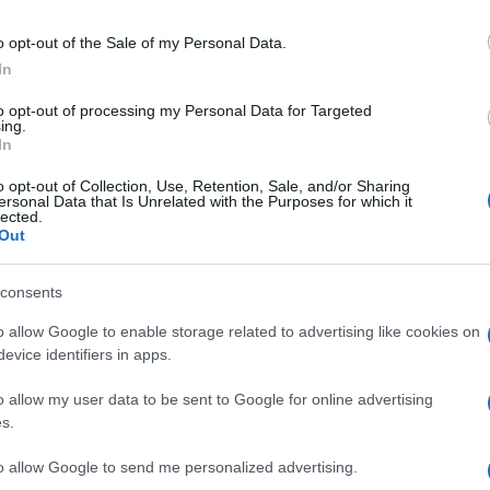
növekszik, és része az izraeli társadalom
o opt-out of the Sale of my Personal Data.
áll a minisztérium hétfői közleményben.
In
to opt-out of processing my Personal Data for Targeted
ing.
et-Jeruzsálemben található az óváros, valamint sz
In
zent Sír-templom, ahol a keresztények szerint Jéz
o opt-out of Collection, Use, Retention, Sale, and/or Sharing
emették.
ersonal Data that Is Unrelated with the Purposes for which it
lected.
Out
Welby és Naoum szerint a palesztin keres
consents
közösségek növekedése” és a szabad mozg
o allow Google to enable storage related to advertising like cookies on
hagyják el Ciszjordániát.
evice identifiers in apps.
o allow my user data to be sent to Google for online advertising
s.
ülügyminisztérium szerint
to allow Google to send me personalized advertising.