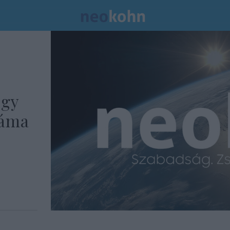
ogy
záma