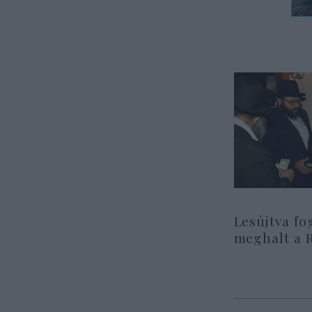
Lesújtva fo
meghalt a 