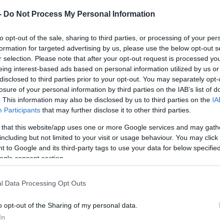
valamint a szent helyek szélsőséges, radik
-
Do Not Process My Personal Information
elkövetett vandalizmusa összehangolt kísé
to opt-out of the sale, sharing to third parties, or processing of your per
a keresztényeket Izraelből.
formation for targeted advertising by us, please use the below opt-out s
r selection. Please note that after your opt-out request is processed y
eing interest-based ads based on personal information utilized by us or
ös levelük a jeruzsálemi egyházi vezetők december 
disclosed to third parties prior to your opt-out. You may separately opt-
losure of your personal information by third parties on the IAB’s list of
anis azt állították, hogy „radikális csoportok tov
. This information may also be disclosed by us to third parties on the
IA
atlanokat szereznek a keresztény negyedben, azzal
Participants
that may further disclose it to other third parties.
esztény jelenlétet”.
 that this website/app uses one or more Google services and may gath
including but not limited to your visit or usage behaviour. You may click 
izraeli külügyminisztérium ugyanakkor azt mondta,
 to Google and its third-party tags to use your data for below specifi
ogle consent section.
erdítik az izraeli keresztény közösség valóságát”.
l Data Processing Opt Outs
„Az izraeli keresztény lakosság – beleértv
o opt-out of the Sharing of my personal data.
vallás- és vallásgyakorlási szabadságot é
In