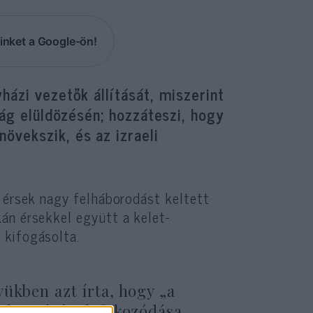
inket a Google-ön!
házi vezetők állítását, miszerint
ság elüldözésén; hozzáteszi, hogy
övekszik, és az izraeli
i érsek nagy felháborodást keltett
án érsekkel együtt a kelet-
 kifogásolta.
ükben azt írta, hogy „a
ntalmazásának fokozódása,