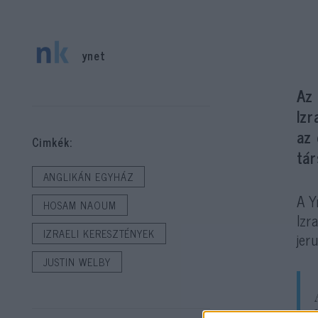
ynet
Az 
Izr
az
Cimkék:
tá
ANGLIKÁN EGYHÁZ
A Y
HOSAM NAOUM
Izr
IZRAELI KERESZTÉNYEK
jer
JUSTIN WELBY