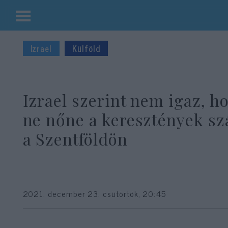
Kilépés
a
Izrael
Külföld
tartalomba
Izrael szerint nem igaz, h
ne nőne a keresztények s
a Szentföldön
2021. december 23. csütörtök, 20:45