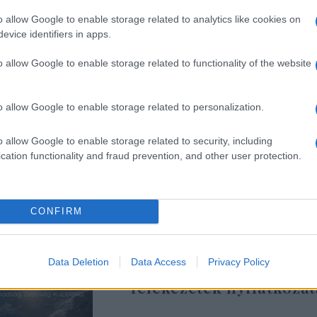
o allow Google to enable storage related to analytics like cookies on
Izrael „elkötelezett a vallásszabadság és 
evice identifiers in apps.
mellett minden vallás számára, valamint a
szabad hozzáférés biztosítása mellett”.
o allow Google to enable storage related to functionality of the website
„A jeruzsálemi egyházi vezetők nyilatkoz
o allow Google to enable storage related to personalization.
tekintettel arra, hogy hallgatnak a Közel
o allow Google to enable storage related to security, including
számos keresztény közösség helyzetéről, 
cation functionality and fraud prevention, and other user protection.
és üldöztetéstől szenvednek” – tette hozzá
CONFIRM
Data Deletion
Data Access
Privacy Policy
A muszlimok is csatlako
felekezetek nyilatkoza