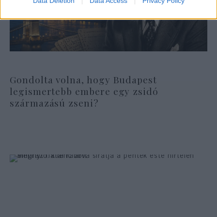
Data Deletion
Data Access
Privacy Policy
Gondolta volna, hogy Budapest
legismertebb embere egy zsidó
származású zseni?