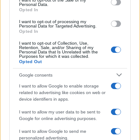
I want to opt-out of the Sale of my
Personal Data.
Az egyedülálló keresőrendszert a
Opted In
sajtótájékoztatón Papp József temető- és
I want to opt-out of processing my
helytörténeti szakértő mutatta be.
Personal Data for Targeted Advertising.
Opted In
I want to opt-out of Collection, Use,
Retention, Sale, and/or Sharing of my
Personal Data that Is Unrelated with the
Mégsem szántják be a hencidai
Purposes for which it was collected.
zsidótemetőt
Opted Out
Google consents
I want to allow Google to enable storage
related to advertising like cookies on web or
device identifiers in apps.
I want to allow my user data to be sent to
Google for online advertising purposes.
I want to allow Google to send me
personalized advertising.