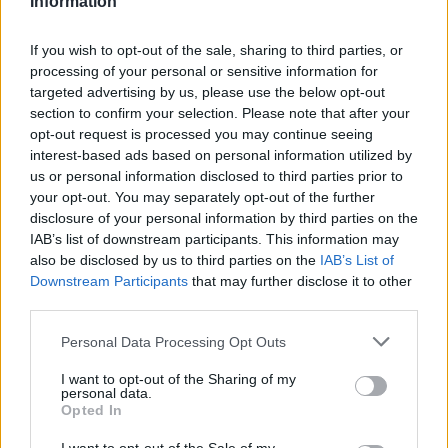
Information
A feltáró munkák során nyolcezer sírt
If you wish to opt-out of the sale, sharing to third parties, or
azonosítottak, felkutatva a sírban fekvők
processing of your personal or sensitive information for
adatait is. Mintegy háromszáz olyan sír van a
targeted advertising by us, please use the below opt-out
temetőben, amely mára annyira
section to confirm your selection. Please note that after your
opt-out request is processed you may continue seeing
megrongálódott, hogy azonosítása nem
interest-based ads based on personal information utilized by
lehetséges, vagy hosszú, más típusú
us or personal information disclosed to third parties prior to
kutatással lehet esetleg eredményes – tette
your opt-out. You may separately opt-out of the further
hozzá.
disclosure of your personal information by third parties on the
IAB’s list of downstream participants. This information may
also be disclosed by us to third parties on the
IAB’s List of
Az applikációban külön lehet keresni a
Downstream Participants
that may further disclose it to other
temetőben nyugvó rabbikra, Debrecen
third parties.
közéletének egykori kiemelkedő zsidó
Please note that this website/app uses one or more Google
Personal Data Processing Opt Outs
tagjaira, a különféle háborúkban hősi halált
services and may gather and store information including but
not limited to your visit or usage behaviour. You may click to
I want to opt-out of the Sharing of my
halt zsidó katonákra és a holokauszt
personal data.
grant or deny consent to Google and its third-party tags to
áldozataira – sorolta Mazsu János.
Opted In
use your data for below specified purposes in below Google
consent section.