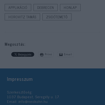
APPLIKÁCIÓ
DEBRECEN
HONLAP
HOROVITZ TAMÁS
ZSIDÓTEMETŐ
Megosztás:
Print
Email
Impresszum
Szerkesztőség:
1037 Budapest, Seregély u. 17.
Email:
info@neokohn.hu