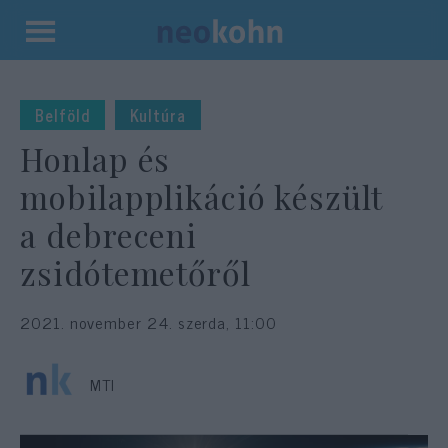
Kilépés
a
tartalomba
Belföld
Kultúra
Honlap és
mobilapplikáció készült
a debreceni
zsidótemetőről
2021. november 24. szerda, 11:00
MTI