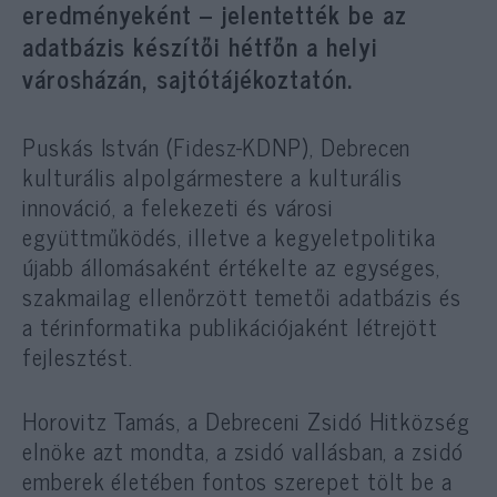
eredményeként – jelentették be az
adatbázis készítői hétfőn a helyi
városházán, sajtótájékoztatón.
Puskás István (Fidesz-KDNP), Debrecen
kulturális alpolgármestere a kulturális
innováció, a felekezeti és városi
együttműködés, illetve a kegyeletpolitika
újabb állomásaként értékelte az egységes,
szakmailag ellenőrzött temetői adatbázis és
a térinformatika publikációjaként létrejött
fejlesztést.
Horovitz Tamás, a Debreceni Zsidó Hitközség
elnöke azt mondta, a zsidó vallásban, a zsidó
emberek életében fontos szerepet tölt be a