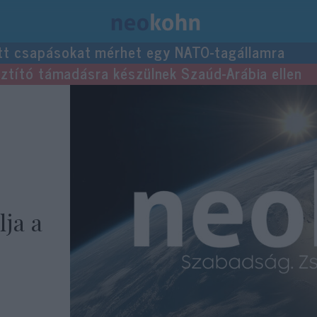
tt csapásokat mérhet egy NATO-tagállamra
usztító támadásra készülnek Szaúd-Arábia ellen
lja a