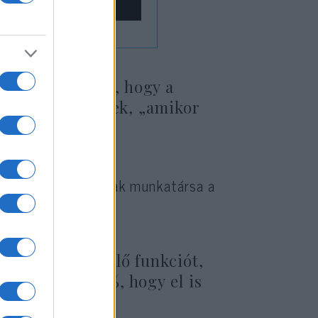
atonák számára, hogy a
csak akkor lőjenek, „amikor
ai leányvállalatának munkatársa a
ják a tűzvezérlő funkciót,
 amíg nem 100%, hogy el is