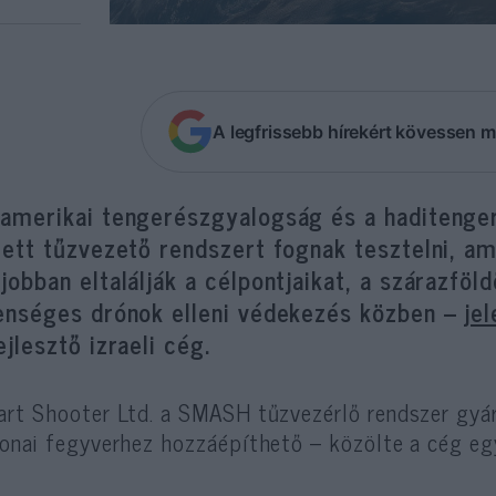
A legfrissebb hírekért kövessen m
 amerikai tengerészgyalogság és a haditenger
lett tűzvezető rendszert fognak tesztelni, am
jobban eltalálják a célpontjaikat, a szárazföl
lenséges drónok elleni védekezés közben –
je
ejlesztő izraeli cég.
rt Shooter Ltd. a SMASH tűzvezérlő rendszer gyár
onai fegyverhez hozzáépíthető – közölte a cég eg