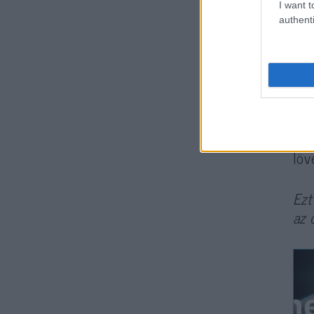
I want t
authenti
– m
ked
A S
ese
elt
löv
Ezt
az 