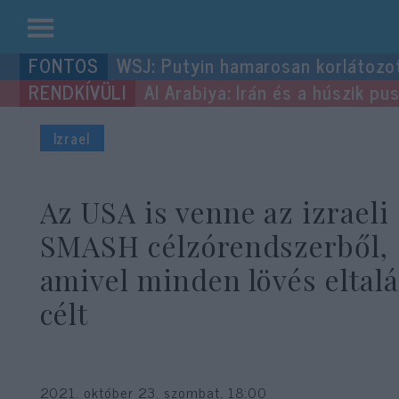
Kilépés
WSJ: Putyin hamarosan korlátozo
a
Al Arabiya: Irán és a húszik p
tartalomba
Izrael
Az USA is venne az izraeli
SMASH célzórendszerből,
amivel minden lövés eltalá
célt
2021. október 23. szombat, 18:00