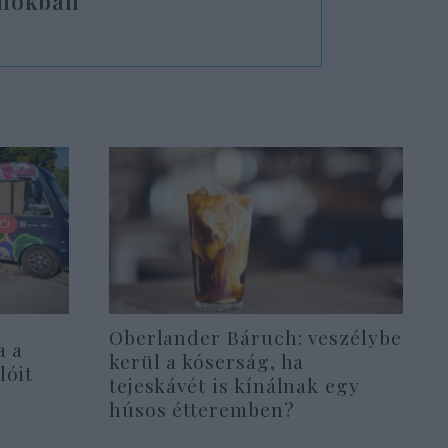
amokban
Oberlander Báruch: veszélybe
a a
kerül a kóserság, ha
lóit
tejeskávét is kínálnak egy
húsos étteremben?