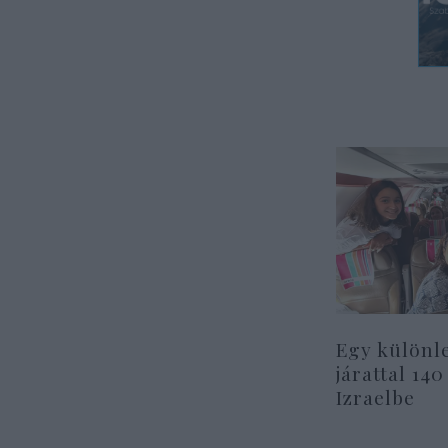
Egy különl
járattal 140
Izraelbe