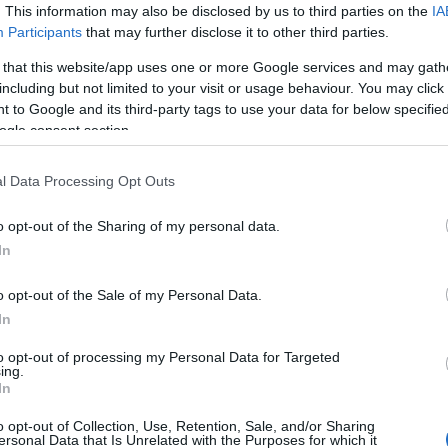
. This information may also be disclosed by us to third parties on the
IA
engerészgyalogság idén ősszel több SMASH 2000 r
Participants
that may further disclose it to other third parties.
ábban a hadsereg és az Egyesült Államok Különle
 that this website/app uses one or more Google services and may gath
sgálta már, hogy a rendszer hogyan használható az 
including but not limited to your visit or usage behaviour. You may click 
 to Google and its third-party tags to use your data for below specifi
ogle consent section.
l Data Processing Opt Outs
o opt-out of the Sharing of my personal data.
In
o opt-out of the Sale of my Personal Data.
In
to opt-out of processing my Personal Data for Targeted
ing.
In
o opt-out of Collection, Use, Retention, Sale, and/or Sharing
ersonal Data that Is Unrelated with the Purposes for which it