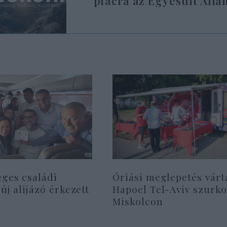
piacra az Egyesült Áll
eges családi
Óriási meglepetés várt
 új alijázó érkezett
Hapoel Tel-Aviv szurko
Miskolcon