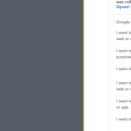
was col
Opted 
Google 
I want t
web or d
I want t
purpose
I want 
– m
tav
I want t
web or d
I want t
or app.
I want t