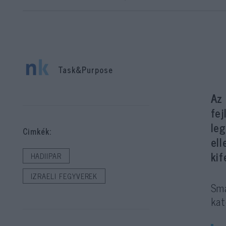
Task&Purpose
Az
fej
leg
Cimkék:
el
kif
HADIIPAR
IZRAELI FEGYVEREK
Sma
kat