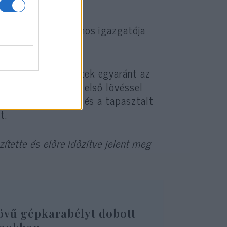
lelnöke és általános igazgatója
 tapasztalt lövészek egyaránt az
ott lőállásból az első lövéssel
vészek egyike sem, és a tapasztalt
t.
ítette és előre időzítve jelent meg
sövű gépkarabélyt dobott