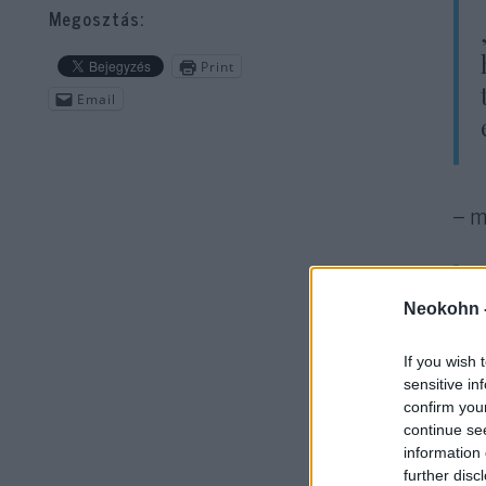
Megosztás:
Print
Email
– m
Neokohn 
If you wish 
sensitive in
confirm you
continue se
– á
information 
further disc