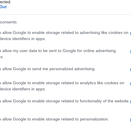
lected.
Out
consents
o allow Google to enable storage related to advertising like cookies on
„A SMASH rendszerek lehetővé teszik a k
evice identifiers in apps.
fegyverükkel „rögzítsék a célpontot”, és 
o allow my user data to be sent to Google for online advertising
garantáltan eltalálják””
s.
to allow Google to send me personalized advertising.
agyarázta Devin Schweiss, a Smart Shooter amerik
alyi Las Vegas-i SHOT Show 2000 kiállításon.
o allow Google to enable storage related to analytics like cookies on
evice identifiers in apps.
o allow Google to enable storage related to functionality of the website
„Amint a célpontot bemérték, és bekapcsol
a lövedék addig nem hagyja el a fegyvert,
o allow Google to enable storage related to personalization.
találja”