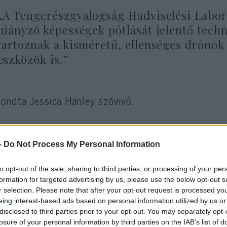
„A Tengerészgyalogság Hadviselési Labo
hiányzó képességek pótlását jelentő techn
tartoznak a kisméretű, ellenséges drónok 
eszközök is.”
ondta Jessica Hanley szóvivő.
„A beépített célzó algoritmusokkal, amel
-
Do Not Process My Personal Information
drónokat is képesek követni és eltalálni
precíziós drónellenes képességeket ad a 
to opt-out of the sale, sharing to third parties, or processing of your per
formation for targeted advertising by us, please use the below opt-out s
r selection. Please note that after your opt-out request is processed y
eing interest-based ads based on personal information utilized by us or
ll a sajtóközleményben.
disclosed to third parties prior to your opt-out. You may separately opt-
losure of your personal information by third parties on the IAB’s list of