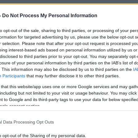
-
Do Not Process My Personal Information
A legfrissebb hírekért kövessen m
to opt-out of the sale, sharing to third parties, or processing of your per
formation for targeted advertising by us, please use the below opt-out s
szövetségi ügyészek közölték, hogy nem kérik
r selection. Please note that after your opt-out request is processed y
éves volt ápolóhallgatóra, akit a pészach utol
eing interest-based ads based on personal information utilized by us or
inagógában elkövetett halálos lövöldözéssel
disclosed to third parties prior to your opt-out. You may separately opt-
losure of your personal information by third parties on the IAB’s list of
. This information may also be disclosed by us to third parties on the
IA
iusban John T. Earnest bűnösnek vallotta magát g
Participants
that may further disclose it to other third parties.
ami bíróságon. A San Diego megyei kerületi ügyész
 that this website/app uses one or more Google services and may gath
eegyezett abba, hogy élete hátralévő részét állami 
including but not limited to your visit or usage behaviour. You may click 
 to Google and its third-party tags to use your data for below specifi
badlábra helyezés lehetősége nélkül. Az ítélethird
ogle consent section.
nest egy félautomata puskával nyitott tüzet a Po
l Data Processing Opt Outs
záchi ima utolsó napján. A támadásban meghalt a 6
sebesültek, köztük egy 8 éves kislány és a rabbi, a
o opt-out of the Sharing of my personal data.