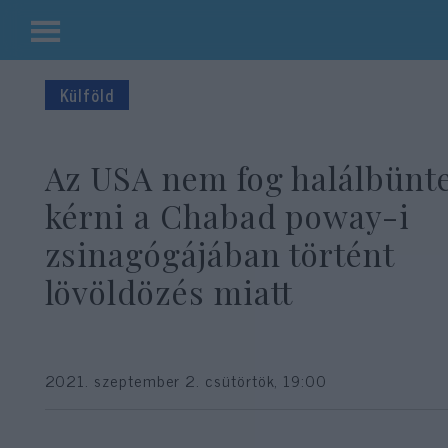
Kilépés
a
Külföld
tartalomba
Az USA nem fog halálbünte
kérni a Chabad poway-i
zsinagógájában történt
lövöldözés miatt
2021. szeptember 2. csütörtök, 19:00