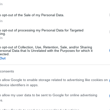
In
nest ezután felhívta a 911-et, hogy azt mondja, az
o opt-out of the Sale of my Personal Data.
dók „minden fehér embert el akarnak pusztítani” –
In
to opt-out of processing my Personal Data for Targeted
ing.
In
Antiszemita garázdákat
o opt-out of Collection, Use, Retention, Sale, and/or Sharing
ersonal Data that Is Unrelated with the Purposes for which it
zsinagóga-avató ünne
lected.
Out
consents
o allow Google to enable storage related to advertising like cookies on
evice identifiers in apps.
o allow my user data to be sent to Google for online advertising
s.