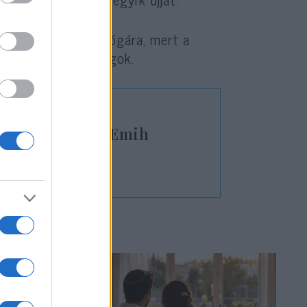
ért lőtt egy zsinagógára, mert a
 közölték a hatóságok.
 füleltek le az Emih
pségén