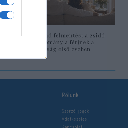
yik
Erre ad felmentést a zsidó
y pesti
hagyomány a férjnek a
házasság első évében
Rólunk
Szerzői jogok
Adatkezelés
Kapcsolat