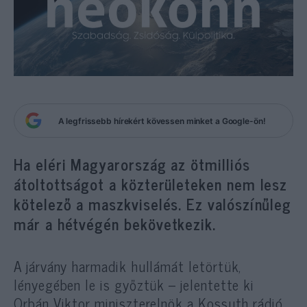
A legfrissebb hírekért kövessen minket a Google-ön!
Ha eléri Magyarország az ötmilliós
átoltottságot a közterületeken nem lesz
kötelező a maszkviselés. Ez valószínűleg
már a hétvégén bekövetkezik.
A járvány harmadik hullámát letörtük,
lényegében le is győztük – jelentette ki
Orbán Viktor miniszterelnök a Kossuth rádió