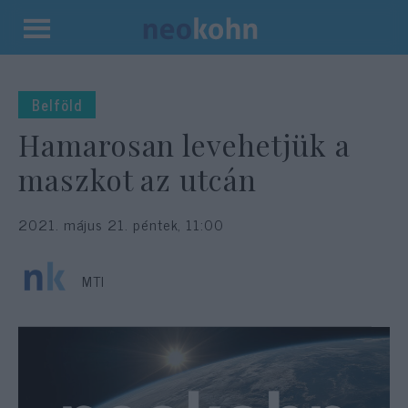
Kilépés
a
tartalomba
Belföld
Hamarosan levehetjük a
maszkot az utcán
2021. május 21. péntek, 11:00
MTI