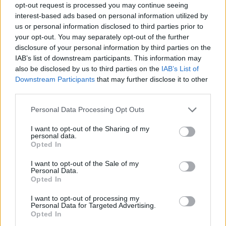
gyűléseket is – ötszáz
opt-out request is processed you may continue seeing
résztvevőig.
interest-based ads based on personal information utilized by
us or personal information disclosed to third parties prior to
your opt-out. You may separately opt-out of the further
disclosure of your personal information by third parties on the
A zenés, táncos rendezvényeket csak
IAB’s list of downstream participants. This information may
also be disclosed by us to third parties on the
IAB’s List of
védettségi igazolvánnyal rendelkezők
Downstream Participants
that may further disclose it to other
látogathatják. Zárt térben szervezett
third parties.
kulturális és sportrendezvényekre a 16-18
Please note that this website/app uses one or more Google
Personal Data Processing Opt Outs
éves korosztály tagjai saját jogon is
services and may gather and store information including but
mehetnek, amennyiben be vannak oltva –
not limited to your visit or usage behaviour. You may click to
I want to opt-out of the Sharing of my
personal data.
ismertette a kormányfő.
grant or deny consent to Google and its third-party tags to
Opted In
use your data for below specified purposes in below Google
consent section.
I want to opt-out of the Sale of my
Personal Data.
Opted In
Már az év végére meglehet a COVID
elleni tabletta
I want to opt-out of processing my
Personal Data for Targeted Advertising.
Opted In