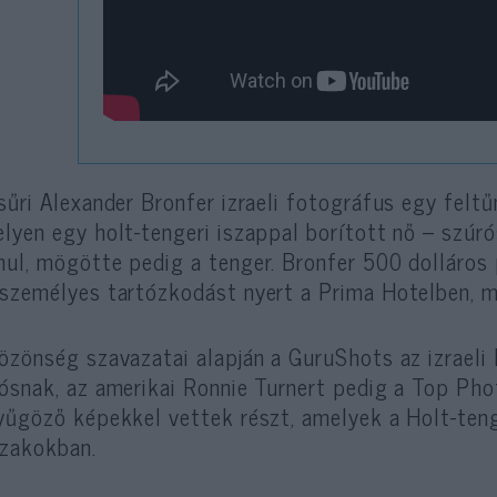
sűri Alexander Bronfer izraeli fotográfus egy felt
lyen egy holt-tengeri iszappal borított nő – szúr
ul, mögötte pedig a tenger. Bronfer 500 dolláros
személyes tartózkodást nyert a Prima Hotelben, mia
özönség szavazatai alapján a GuruShots az izraeli 
ósnak, az amerikai Ronnie Turnert pedig a Top Phot
yűgöző képekkel vettek részt, amelyek a Holt-ten
zakokban.