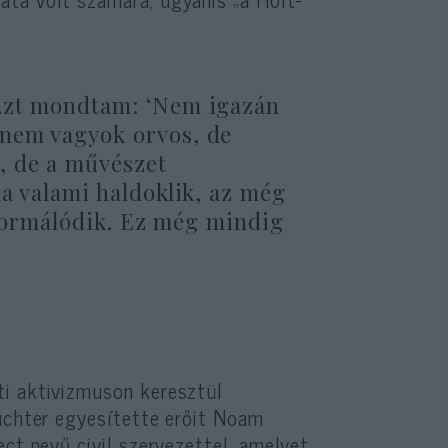
 Azt mondtam: ‘Nem igazán
nem vagyok orvos, de
, de a művészet
a valami haldoklik, az még
t formálódik. Ez még mindig
ti aktivizmuson keresztül
ruchter egyesítette erőit Noam
ct nevű civil szervezettel, amelyet