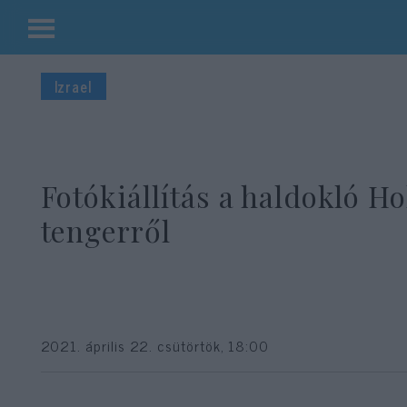
Kilépés
a
Izrael
tartalomba
Fotókiállítás a haldokló Ho
tengerről
2021. április 22. csütörtök, 18:00