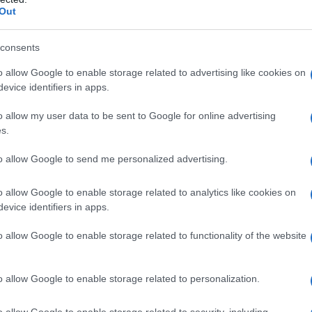
Out
aly a civil szervezet a GuruShots online fotóplat
ág első, a Holt-tengerre összpontosító nemzetközi
consents
ópályázatot a 2020-as Föld Napján (április 22.) n
t 13 000 fotó érkezett be.
o allow Google to enable storage related to advertising like cookies on
evice identifiers in apps.
o allow my user data to be sent to Google for online advertising
„40 országból közel 4000 fotós vett részt
s.
000 fotót küldtek be”
to allow Google to send me personalized advertising.
o allow Google to enable storage related to analytics like cookies on
ondta Fruchter a NoCamelsnek.
evice identifiers in apps.
o allow Google to enable storage related to functionality of the website
uruShots oldalon közel 9,1 millió szavazatot adtak
o allow Google to enable storage related to personalization.
ben 40, a versenyre benevezett fotóst választotta
llításon az Arad Kulturális Központban, a Negev si
o allow Google to enable storage related to security, including