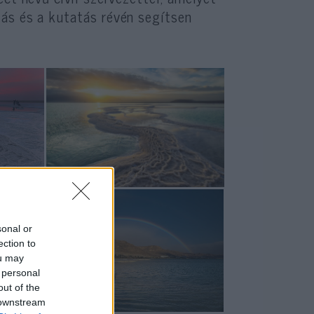
ás és a kutatás révén segítsen
sonal or
ection to
ou may
 personal
out of the
 downstream