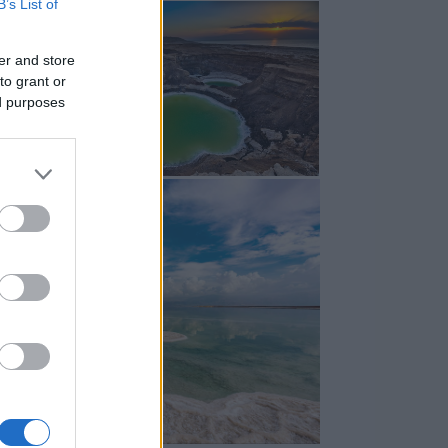
B’s List of
er and store
to grant or
ed purposes