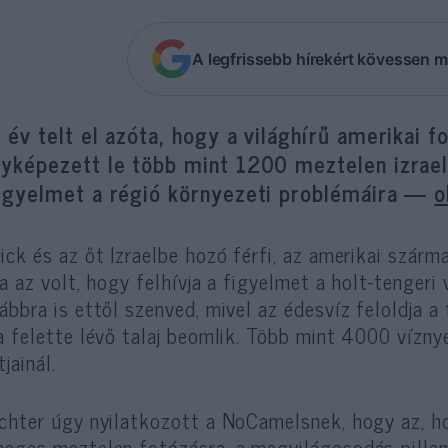
A legfrissebb hírekért kövessen m
 év telt el azóta, hogy a világhírű amerikai 
yképezett le több mint 1200 meztelen izraeli
figyelmet a régió környezeti problémáira —
o
ick és az őt Izraelbe hozó férfi, az amerikai szárm
ja az volt, hogy felhívja a figyelmet a holt-tengeri
ábbra is ettől szenved, mivel az édesvíz feloldja a 
a felette lévő talaj beomlik. Több mint 4000 vízny
tjainál.
chter úgy nyilatkozott a NoCamelsnek, hogy az, ho
eges meztelen fotózásra, a megvilágosodás pillana