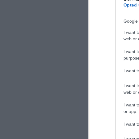
Opted 
Tav
vil
Google 
fot
min
I want t
web or d
I want t
purpose
I want 
I want t
— m
web or d
I want t
A G
or app.
I want t
Köz
kiá
I want t