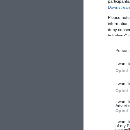
participants
Downstream 
Please note
information 
deny consent
in below Go
Persona
I want t
Opted 
I want t
Opted 
I want 
Advertis
Opted 
I want t
of my P
was col