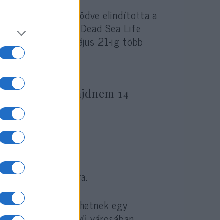
formmal együttműködve elindította a
 fotópályázatát. A Dead Sea Life
yitották meg, és május 21-ig több
. Azt hiszem, majdnem 14
 le a legjobb fotóra.
k ki, akik részt vehetnek egy
vatag déli, Arad nevű városában,