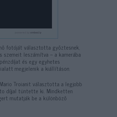
űnő fotóját választotta győztesnek,
ós szemeit leszámítva – a kamerába
 pénzdíjat és egy egyhetes
latt megjelenik a kiállításon.
Mario Troianit választotta a legjobb
o díjjal tüntette ki. Mindketten
gert mutatják be a különböző