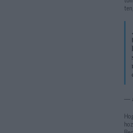
ten
— á
Hog
hoz
Bed