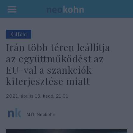
Kilépés
a
tartalomba
Külföld
Irán több téren leállítja
az együttműködést az
EU-val a szankciók
kiterjesztése miatt
2021. április 13. kedd, 21:01
MTI, Neokohn