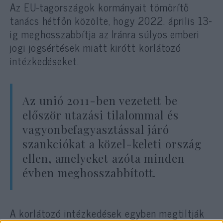
Az EU-tagországok kormányait tömörítő
tanács hétfőn közölte, hogy 2022. április 13-
ig meghosszabbítja az Iránra súlyos emberi
jogi jogsértések miatt kirótt korlátozó
intézkedéseket.
Az unió 2011-ben vezetett be
először utazási tilalommal és
vagyonbefagyasztással járó
szankciókat a közel-keleti ország
ellen, amelyeket azóta minden
évben meghosszabbított.
A korlátozó intézkedések egyben megtiltják