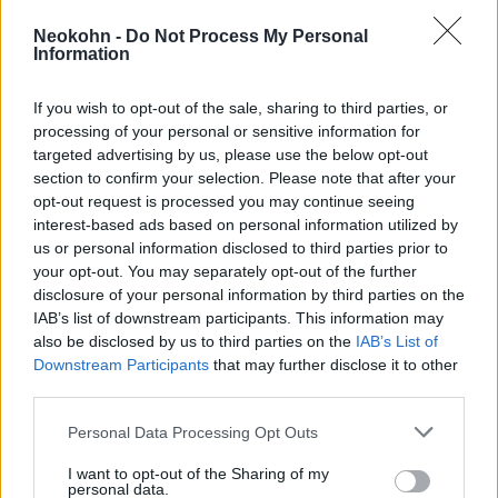
azon berendezések Iránba irányuló exportját,
amelyeket belső elnyomás céljából és
Neokohn -
Do Not Process My Personal
Information
elektronikus megfigyelésre tud az iráni
rezsim felhasználni.
If you wish to opt-out of the sale, sharing to third parties, or
processing of your personal or sensitive information for
Az uniós testület hétfőn nyolc újabb iráni
targeted advertising by us, please use the below opt-out
section to confirm your selection. Please note that after your
személlyel és további három szervezettel
opt-out request is processed you may continue seeing
bővítette szankciós listáját, olyan
interest-based ads based on personal information utilized by
személyekkel és intézményekkel szemben,
us or personal information disclosed to third parties prior to
your opt-out. You may separately opt-out of the further
akik szerepet játszottak a 2019-es iráni
disclosure of your personal information by third parties on the
tüntetések elleni megtorlásokban. A
IAB’s list of downstream participants. This information may
szankciók által sújtottak lajstromára most a
also be disclosed by us to third parties on the
IAB’s List of
biztonsági erők nyolc tagja, illetve három
Downstream Participants
that may further disclose it to other
third parties.
fegyintézet került fel. Az uniós listán így már
összesen 89 iráni ember és négy intézmény
Please note that this website/app uses one or more Google
Personal Data Processing Opt Outs
services and may gather and store information including but
szerepel.
not limited to your visit or usage behaviour. You may click to
I want to opt-out of the Sharing of my
personal data.
grant or deny consent to Google and its third-party tags to