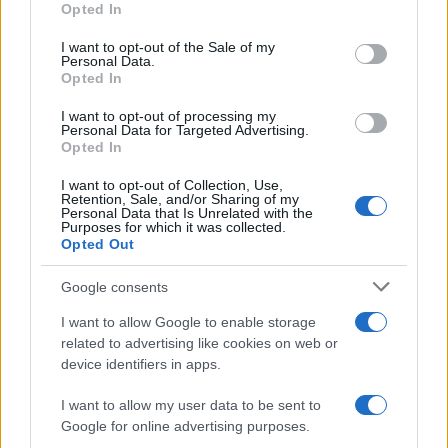
Opted In
2019. november közepén országos
use your data for below specified purposes in below Google
consent section.
tüntetések törtek ki az üzemanyagárak
I want to opt-out of the Sale of my
Personal Data.
drasztikus emelése miatt. A biztonsági erők
Opted In
erőszakkal verték le a megmozdulásokat. Az
I want to opt-out of processing my
áldozatok pontos száma nem ismert. Egyes
Personal Data for Targeted Advertising.
Opted In
becslések szerint 230 volt a halálos
áldozatok száma, mások több mint ezerre
I want to opt-out of Collection, Use,
Retention, Sale, and/or Sharing of my
tették az áldozatok számát.
Personal Data that Is Unrelated with the
Purposes for which it was collected.
Opted Out
Google consents
Már az EU is aggódik Irán miatt
I want to allow Google to enable storage
related to advertising like cookies on web or
device identifiers in apps.
I want to allow my user data to be sent to
Google for online advertising purposes.