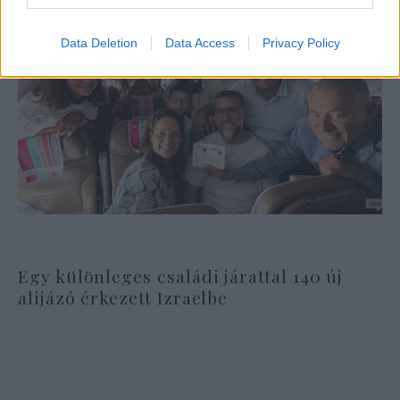
Data Deletion
Data Access
Privacy Policy
Egy különleges családi járattal 140 új
alijázó érkezett Izraelbe